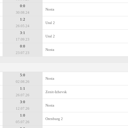
0:0
Nosta
30.08.24
1:2
Ural 2
26.05.24
3:1
Ural 2
17.09.23
0:0
Nosta
23.07.23
5:0
Nosta
02.08.26
1:1
Zenit-Izhevsk
26.07.26
3:0
Nosta
12.07.26
1:0
Orenburg 2
05.07.26