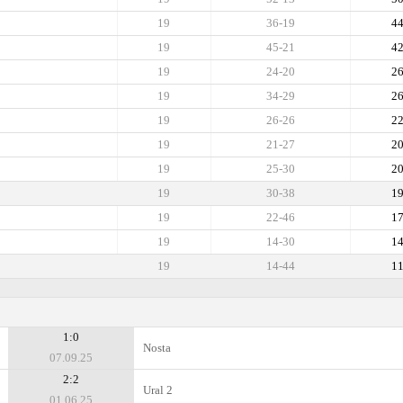
19
36-19
4
19
45-21
4
19
24-20
2
19
34-29
2
19
26-26
2
19
21-27
2
19
25-30
2
19
30-38
1
19
22-46
1
19
14-30
1
19
14-44
1
1:0
Nosta
07.09.25
2:2
Ural 2
01.06.25