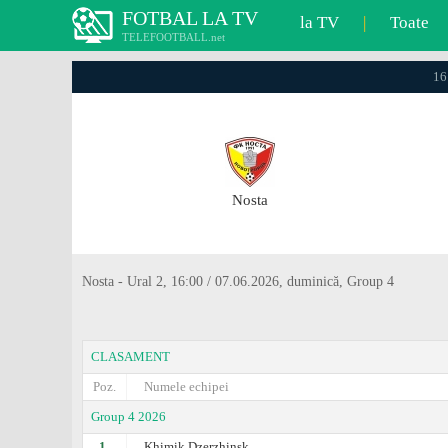
FOTBAL LA TV
la TV
|
Toate
TELEFOOTBALL.net
16
Nosta
Nosta - Ural 2, 16:00 / 07.06.2026, duminică, Group 4
CLASAMENT
Poz.
Numele echipei
Group 4 2026
1.
Khimik Dzerzhinsk