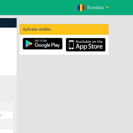
România
Aplicatie mobila:
.
0