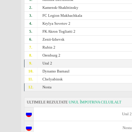
2.
Kamensk-Shakhtinsky
3.
FC Legion Makhachkala
4.
Krylya Sovetov 2
5.
FK Akron Togliatti 2
6.
Zenit-Izhevsk
7.
Rubin 2
8.
Orenburg 2
9.
Ural 2
10.
Dynamo Barnaul
11.
Chelyabinsk
12.
Nosta
ULTIMELE REZULTATE
UNUL ÎMPOTRIVA CELUILALT
Ural 2
Nosta