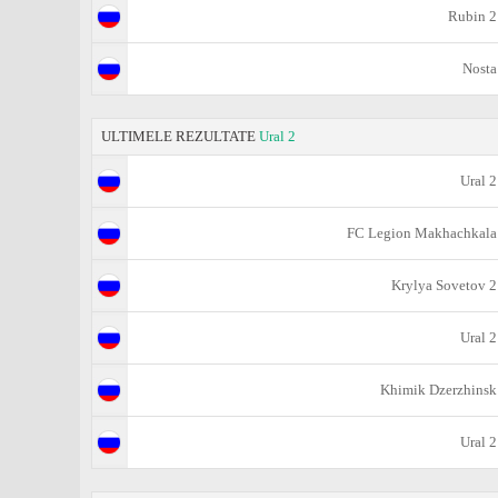
Rubin 2
Nosta
ULTIMELE REZULTATE
Ural 2
Ural 2
FC Legion Makhachkala
Krylya Sovetov 2
Ural 2
Khimik Dzerzhinsk
Ural 2