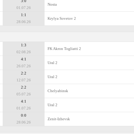
3:0
Nosta
01.07.26
1:1
Krylya Sovetov 2
28.06.26
1:3
FK Akron Togliatti 2
02.08.26
4:1
Ural 2
26.07.26
2:2
Ural 2
12.07.26
2:2
Chelyabinsk
05.07.26
4:1
Ural 2
01.07.26
0:0
Zenit-Izhevsk
28.06.26