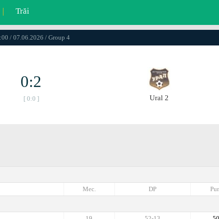
|
Trăi
:00 / 07.06.2026 / Group 4
0:2
Ural 2
[ 0:0 ]
Mec.
DP
Pun
19
52-13
5