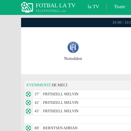
FOTBAL LA TV
la TV
|
Toate
TELEFOOTBALL.net
16:00 / 10.
Notodden
EVENIMENTE
DE MECI
37'
FRITHZELL MELVIN
42'
FRITHZELL MELVIN
45'
FRITHZELL MELVIN
88'
BERNTSEN ADRIAN