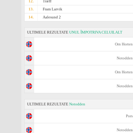
12.
Træff
13.
Fram Larvik
14.
Aalesund 2
ULTIMELE REZULTATE
UNUL ÎMPOTRIVA CELUILALT
Orn Horten
Notodden
Orn Horten
Notodden
ULTIMELE REZULTATE
Notodden
Pors
Notodden