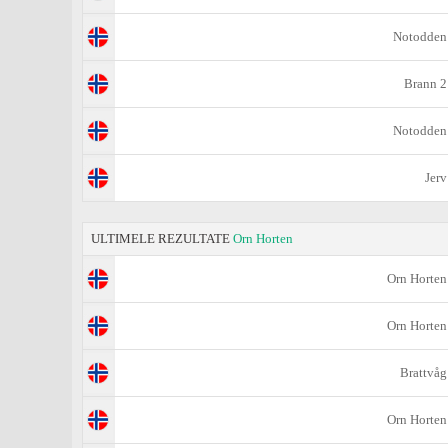
Notodden
Brann 2
Notodden
Jerv
ULTIMELE REZULTATE
Orn Horten
Orn Horten
Orn Horten
Brattvåg
Orn Horten