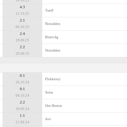
18.10.25
4:3
Træff
12.10.25
2:1
Notodden
06.10.25
2:4
Brattvåg
28.09.25
2:2
Notodden
20.09.25
0:1
Flekkeroy
26.10.24
0:1
Sotra
06.10.24
2:2
Orn Horten
29.09.24
1:1
Jerv
21.09.24