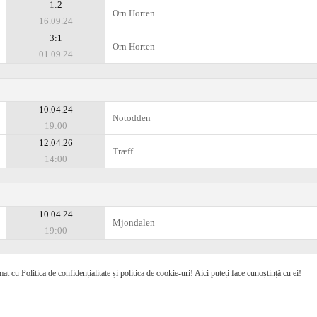
1:2
Orn Horten
16.09.24
3:1
Orn Horten
01.09.24
10.04.24
Notodden
19:00
12.04.26
Træff
14:00
10.04.24
Mjondalen
19:00
mat cu Politica de confidențialitate și politica de cookie-uri! Aici puteți face cunoștință cu ei!