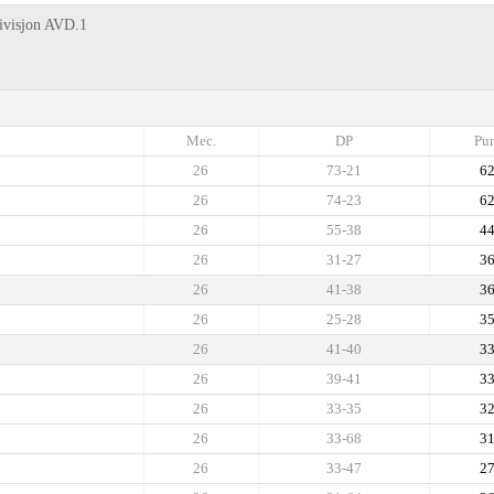
Divisjon AVD.1
Mec.
DP
Pun
26
73-21
6
26
74-23
6
26
55-38
4
26
31-27
3
26
41-38
3
26
25-28
3
26
41-40
3
26
39-41
3
26
33-35
3
26
33-68
3
26
33-47
2