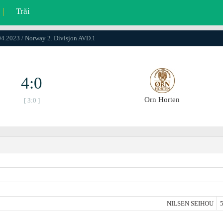
|
Trăi
04.2023 / Norway 2. Divisjon AVD.1
4:0
Orn Horten
[ 3:0 ]
NILSEN SEIHOU
5