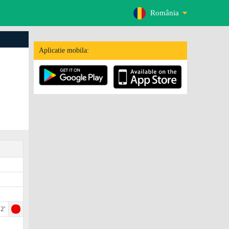
România
Aplicatie mobila:
2'