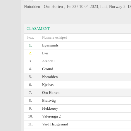
Notodden - Orn Horten , 16:00 / 10.04.2023, luni, Norway 2. 
CLASAMENT
Poz.
Numele echipei
1.
Egersunds
2.
Lyn
3.
Arendal
4.
Grorud
5.
Notodden
6.
Kjelsas
7.
Orn Horten
8.
Brattvåg
9.
Flekkeroy
10.
Valerenga 2
11.
Vard Haugesund