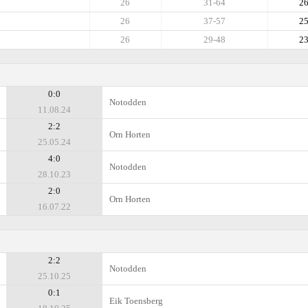
26
31-64
2
26
37-57
2
26
29-48
2
0:0
Notodden
11.08.24
2:2
Orn Horten
25.05.24
4:0
Notodden
28.10.23
2:0
Orn Horten
16.07.22
2:2
Notodden
25.10.25
0:1
Eik Toensberg