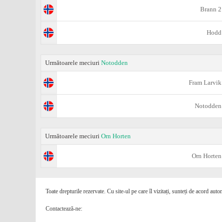
Brann 2
Hodd
Următoarele meciuri
Notodden
Fram Larvik
Notodden
Următoarele meciuri
Orn Horten
Orn Horten
Toate drepturile rezervate. Cu site-ul pe care îl vizitați, sunteți de acord auto
Contactează-ne: