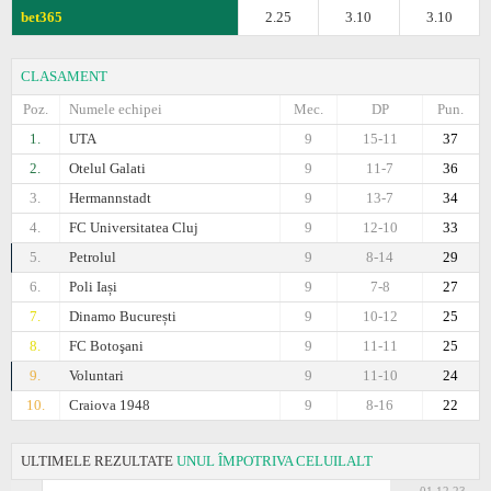
bet365
2.25
3.10
3.10
CLASAMENT
Poz.
Numele echipei
Mec.
DP
Pun.
1.
UTA
9
15-11
37
2.
Otelul Galati
9
11-7
36
3.
Hermannstadt
9
13-7
34
4.
FC Universitatea Cluj
9
12-10
33
5.
Petrolul
9
8-14
29
6.
Poli Iași
9
7-8
27
7.
Dinamo București
9
10-12
25
8.
FC Botoşani
9
11-11
25
9.
Voluntari
9
11-10
24
10.
Craiova 1948
9
8-16
22
ULTIMELE REZULTATE
UNUL ÎMPOTRIVA CELUILALT