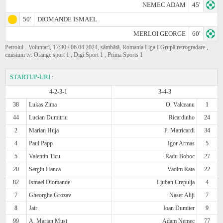
NEMEC ADAM
45'
50'
DIOMANDE ISMAEL
MERLOI GEORGE
60'
Petrolul - Voluntari, 17:30 / 06.04.2024, sâmbătă, Romania Liga I Grupă retrogradare ,
emisiuni tv: Оrange sport 1 , Digi Sport 1 , Prima Sports 1
STARTUP-URI
:
4-2-3-1
3-4-3
38
Lukas Zima
O. Valceanu
1
44
Lucian Dumitriu
Ricardinho
24
2
Marian Huja
P. Matricardi
34
4
Paul Papp
Igor Armas
5
5
Valentin Ticu
Radu Boboc
27
20
Sergiu Hanca
Vadim Rata
22
82
Ismael Diomande
Ljuban Crepulja
4
7
Gheorghe Grozav
Naser Aliji
7
8
Jair
Ioan Dumiter
9
99
A. Marian Musi
Adam Nemec
77