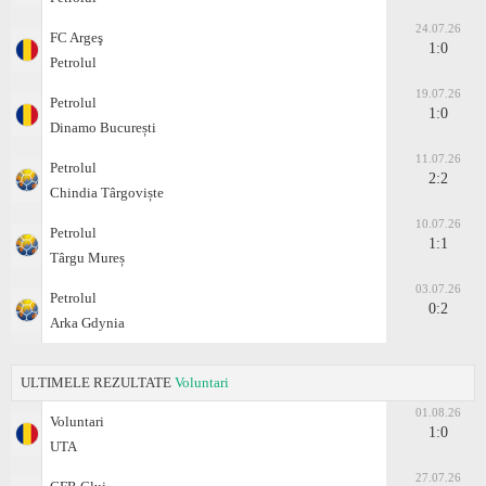
24.07.26
FC Argeş
1:0
Petrolul
19.07.26
Petrolul
1:0
Dinamo București
11.07.26
Petrolul
2:2
Chindia Târgoviște
10.07.26
Petrolul
1:1
Târgu Mureș
03.07.26
Petrolul
0:2
Arka Gdynia
ULTIMELE REZULTATE
Voluntari
01.08.26
Voluntari
1:0
UTA
27.07.26