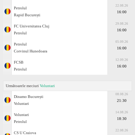
22.08.26
Petrolul
16:00
Rapid București
29.08.26
FC Universitatea Cluj
16:00
Petrolul
05.09.26
Petrolul
16:00
Corvinul Hunedoara
12.09.26
FCSB
16:00
Petrolul
Următoarele meciuri
Voluntari
08.08.26
Dinamo București
21:30
Voluntari
14.08.26
Voluntari
18:30
Petrolul
22.08.26
CS U Craiova