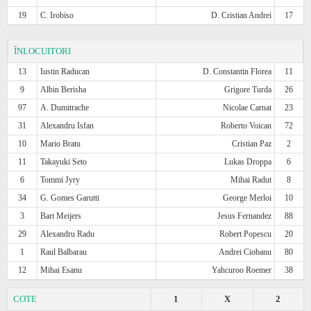
19
C. Irobiso
D. Cristian Andrei
17
ÎNLOCUITORI
13
Iustin Raducan
D. Constantin Florea
11
9
Albin Berisha
Grigore Turda
26
97
A. Dumitrache
Nicolae Carnat
23
31
Alexandru Isfan
Roberto Voican
72
10
Mario Bratu
Cristian Paz
2
11
Takayuki Seto
Lukas Droppa
6
6
Tommi Jyry
Mihai Radut
8
34
G. Gomes Garutti
George Merloi
10
3
Bart Meijers
Jesus Fernandez
88
29
Alexandru Radu
Robert Popescu
20
1
Raul Balbarau
Andrei Ciobanu
80
12
Mihai Esanu
Yahcuroo Roemer
38
COTE
1
X
2