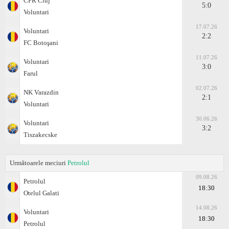
CFR Cluj
5:0
Voluntari
17.07.26
Voluntari
2:2
FC Botoşani
11.07.26
Voluntari
3:0
Farul
02.07.26
NK Varazdin
2:1
Voluntari
30.06.26
Voluntari
3:2
Tiszakеcske
Următoarele meciuri
Petrolul
09.08.26
Petrolul
18:30
Otelul Galati
14.08.26
Voluntari
18:30
Petrolul