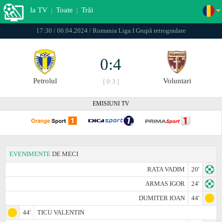
la TV
|
Toate
|
Trăi
17:30 / 06.04.2024 / Romania Liga I Grupă retrogradare
0:4
Petrolul
Voluntari
[ 0:3 ]
EMISIUNI TV
EVENIMENTE
DE MECI
RATA VADIM
20'
ARMAS IGOR
24'
DUMITER IOAN
44'
44'
TICU VALENTIN