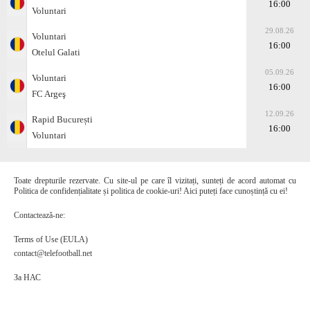
16:00
Voluntari
29.08.26
Voluntari
16:00
Otelul Galati
05.09.26
Voluntari
16:00
FC Argeş
12.09.26
Rapid București
16:00
Voluntari
Toate drepturile rezervate. Cu site-ul pe care îl vizitați, sunteți de acord automat cu
Politica de confidențialitate și politica de cookie-uri! Aici puteți face cunoștință cu ei!
Contactează-ne:
Terms of Use (EULA)
contact@telefootball.net
За НАС