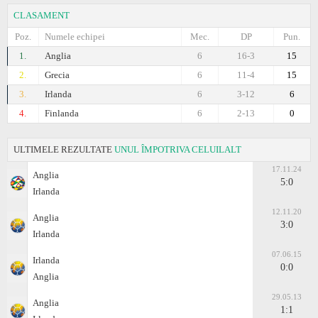
CLASAMENT
Poz.
Numele echipei
Mec.
DP
Pun.
1.
Anglia
6
16-3
15
2.
Grecia
6
11-4
15
3.
Irlanda
6
3-12
6
4.
Finlanda
6
2-13
0
ULTIMELE REZULTATE
UNUL ÎMPOTRIVA CELUILALT
17.11.24
Anglia
5:0
Irlanda
12.11.20
Anglia
3:0
Irlanda
07.06.15
Irlanda
0:0
Anglia
29.05.13
Anglia
1:1