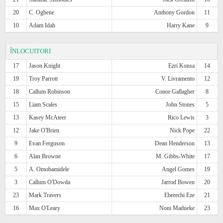
20
C. Ogbene
Anthony Gordon
11
10
Adam Idah
Harry Kane
9
ÎNLOCUITORI
17
Jason Knight
Ezri Konsa
14
19
Troy Parrott
V. Livramento
12
18
Callum Robinson
Conor Gallagher
8
15
Liam Scales
John Stones
5
13
Kasey McAteer
Rico Lewis
3
12
Jake O'Brien
Nick Pope
22
9
Evan Ferguson
Dean Henderson
13
6
Alan Browne
M. Gibbs-White
17
5
A. Omobamidele
Angel Gomes
19
3
Callum O'Dowda
Jarrod Bowen
20
23
Mark Travers
Eberechi Eze
21
16
Max O'Leary
Noni Madueke
23