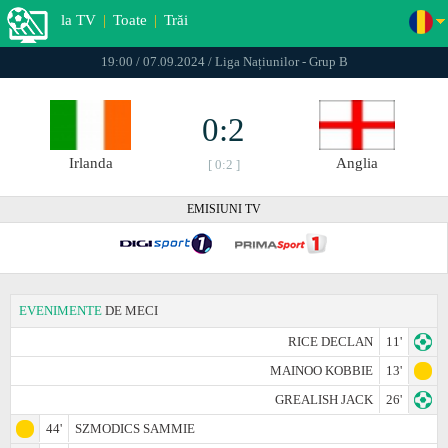
la TV
|
Toate
|
Trăi
19:00 / 07.09.2024 / Liga Națiunilor - Grup B
0:2
Irlanda
Anglia
[ 0:2 ]
EMISIUNI TV
EVENIMENTE
DE MECI
RICE DECLAN
11'
MAINOO KOBBIE
13'
GREALISH JACK
26'
44'
SZMODICS SAMMIE