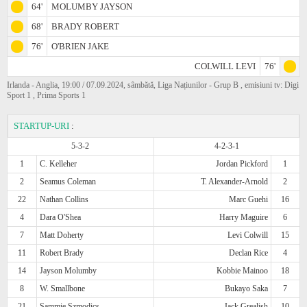
64'
MOLUMBY JAYSON
68'
BRADY ROBERT
76'
O'BRIEN JAKE
COLWILL LEVI
76'
Irlanda - Anglia, 19:00 / 07.09.2024, sâmbătă, Liga Națiunilor - Grup B , emisiuni tv: Digi
Sport 1 , Prima Sports 1
STARTUP-URI
:
5-3-2
4-2-3-1
1
C. Kelleher
Jordan Pickford
1
2
Seamus Coleman
T. Alexander-Arnold
2
22
Nathan Collins
Marc Guehi
16
4
Dara O'Shea
Harry Maguire
6
7
Matt Doherty
Levi Colwill
15
11
Robert Brady
Declan Rice
4
14
Jayson Molumby
Kobbie Mainoo
18
8
W. Smallbone
Bukayo Saka
7
21
Sammie Szmodics
Jack Grealish
10