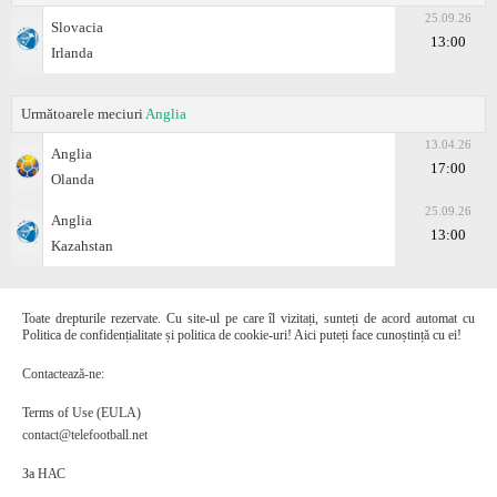
25.09.26
Slovacia
13:00
Irlanda
Următoarele meciuri
Anglia
13.04.26
Anglia
17:00
Olanda
25.09.26
Anglia
13:00
Kazahstan
Toate drepturile rezervate. Cu site-ul pe care îl vizitați, sunteți de acord automat cu
Politica de confidențialitate și politica de cookie-uri! Aici puteți face cunoștință cu ei!
Contactează-ne:
Terms of Use (EULA)
contact@telefootball.net
За НАС