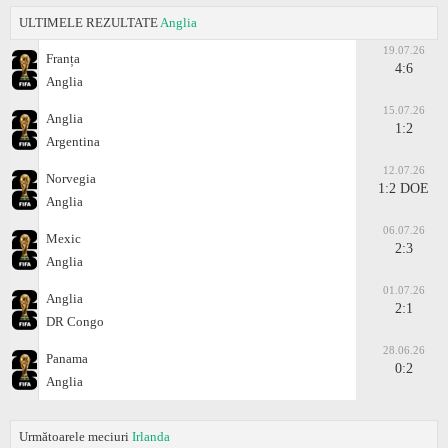
ULTIMELE REZULTATE
Anglia
19.07.26
Franța
4:6
Anglia
15.07.26
Anglia
1:2
Argentina
12.07.26
Norvegia
1:2 DOE
Anglia
06.07.26
Mexic
2:3
Anglia
01.07.26
Anglia
2:1
DR Congo
28.06.26
Panama
0:2
Anglia
Următoarele meciuri
Irlanda