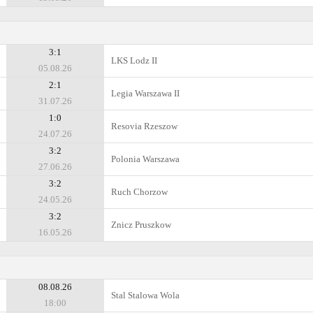
3:1
LKS Lodz II
05.08.26
2:1
Legia Warszawa II
31.07.26
1:0
Resovia Rzeszow
24.07.26
3:2
Polonia Warszawa
27.06.26
3:2
Ruch Chorzow
24.05.26
3:2
Znicz Pruszkow
16.05.26
08.08.26
Stal Stalowa Wola
18:00