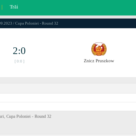
|
Trăi
09.2023 / Cupa Poloniei - Round 32
2:0
Znicz Pruszkow
[ 0:0 ]
uri, Cupa Poloniei - Round 32