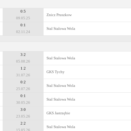
0:5
Znicz Pruszkow
09.05.25
0:1
Stal Stalowa Wola
02.11.24
3:2
Stal Stalowa Wola
05.08.26
1:2
GKS Tychy
31.07.26
0:2
Stal Stalowa Wola
25.07.26
0:1
Stal Stalowa Wola
30.05.26
3:0
GKS Jastrzębie
23.05.26
2:2
Stal Stalowa Wola
15.05.26