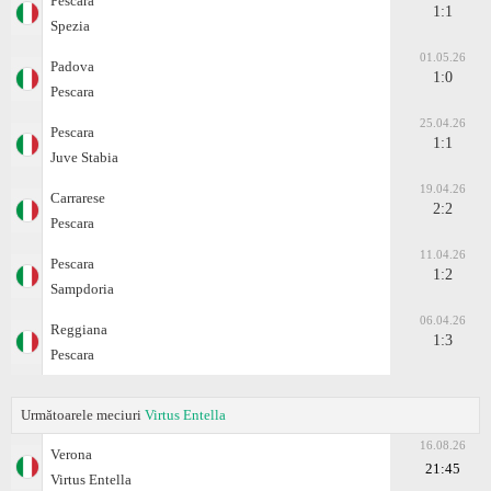
Pescara
1:1
Spezia
01.05.26
Padova
1:0
Pescara
25.04.26
Pescara
1:1
Juve Stabia
19.04.26
Carrarese
2:2
Pescara
11.04.26
Pescara
1:2
Sampdoria
06.04.26
Reggiana
1:3
Pescara
Următoarele meciuri
Virtus Entella
16.08.26
Verona
21:45
Virtus Entella