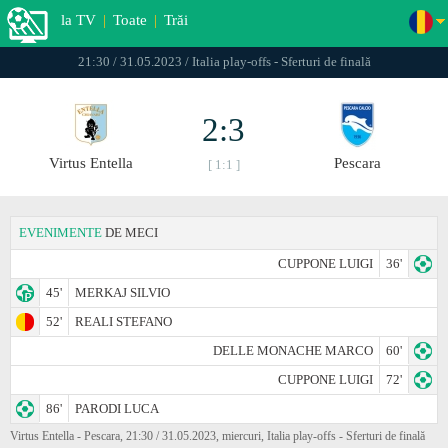
la TV
|
Toate
|
Trăi
21:30 / 31.05.2023 / Italia play-offs - Sferturi de finală
2:3
Virtus Entella
Pescara
[ 1:1 ]
EVENIMENTE
DE MECI
CUPPONE LUIGI
36'
45'
MERKAJ SILVIO
52'
REALI STEFANO
DELLE MONACHE MARCO
60'
CUPPONE LUIGI
72'
86'
PARODI LUCA
Virtus Entella - Pescara, 21:30 / 31.05.2023, miercuri, Italia play-offs - Sferturi de finală