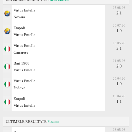
05.08.26
Virtus Entella
2:1
Novara
25.07.26
Empoli
1:0
Virtus Entella
08.05.26
Virtus Entella
2:1
Carrarese
01.05.26
Bari 1908
2:0
Virtus Entella
25.04.26
Virtus Entella
1:0
Padova
19.04.26
Empoli
1:1
Virtus Entella
ULTIMELE REZULTATE
Pescara
08.05.26