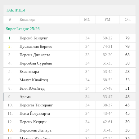
ТАБЛИЦЫ
#
Команда
МС
РМ
Оч.
Super League 25/26
1.
Персиб Бандунг
34
59-22
79
2.
Пусамания Борнео
34
74-31
79
3.
Персия Джакарта
33
62-29
68
4.
Персебая Сурабая
34
61-35
58
5.
Бхаянгкара
34
53-45
53
6.
Малут Юнайтед
34
68-53
53
8.
Бали Юнайтед
34
57-48
51
9.
Арема
34
53-47
48
10.
Персита Тангеранг
34
38-37
45
11.
Псим Йогуакарта
34
43-44
45
12.
Персик Кедири
34
42-61
39
13.
Персижап Жепара
34
31-45
36
14.
Мадура Юнайтед
34
37-54
35