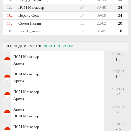
15.
ПСМ Макассар
34
39-49
34
16.
Персис Соло
34
39-59
34
17.
Семен Паданг
33
22-62
20
18.
Биак Нумфор
34
31-95
18
ПОСЛЕДНИЕ МАТЧИ
ДРУГ С ДРУГОМ
19.10.25
ПСМ Макассар
1:2
Арема
10.02.25
ПСМ Макассар
1:1
Арема
15.09.24
ПСМ Макассар
0:1
Арема
25.04.24
Арема
3:2
ПСМ Макассар
20.10.23
ПСМ Макассар
3:0