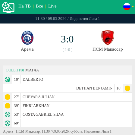
На ТВ
|
Все
|
Live
11:30 / 09.05.2026 / Индонезия Лига 1
3:0
Арема
ПСМ Макассар
[ 1:0 ]
СОБЫТИЯ
МАТЧА
10'
DALBERTO
DETHAN BENJAMIN
16'
27'
GUEVARA JULIAN
39'
FIKRI ARKHAN
53'
COSTA GABRIEL SILVA
69'
Арема - ПСМ Макассар, 11:30 / 09.05.2026, суббота, Индонезия Лига 1