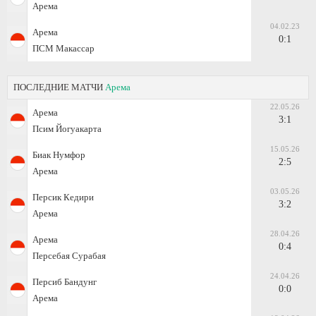
Арема
04.02.23
Арема
0:1
ПСМ Макассар
ПОСЛЕДНИЕ МАТЧИ
Арема
22.05.26
Арема
3:1
Псим Йогуакарта
15.05.26
Биак Нумфор
2:5
Арема
03.05.26
Персик Кедири
3:2
Арема
28.04.26
Арема
0:4
Персебая Сурабая
24.04.26
Персиб Бандунг
0:0
Арема