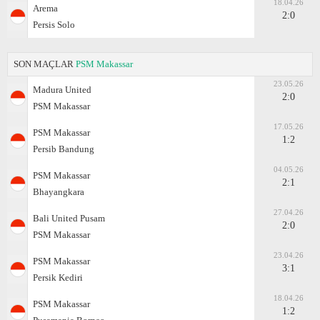
18.04.26
Arema
2:0
Persis Solo
SON MAÇLAR
PSM Makassar
23.05.26
Madura United
2:0
PSM Makassar
17.05.26
PSM Makassar
1:2
Persib Bandung
04.05.26
PSM Makassar
2:1
Bhayangkara
27.04.26
Bali United Pusam
2:0
PSM Makassar
23.04.26
PSM Makassar
3:1
Persik Kediri
18.04.26
PSM Makassar
1:2