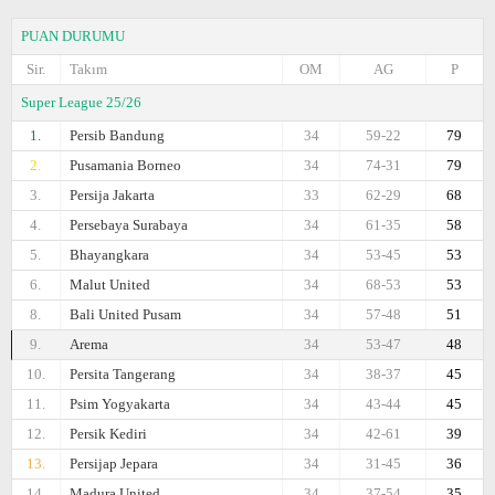
PUAN DURUMU
Sir.
Takım
OM
AG
P
Super League 25/26
1.
Persib Bandung
34
59-22
79
2.
Pusamania Borneo
34
74-31
79
3.
Persija Jakarta
33
62-29
68
4.
Persebaya Surabaya
34
61-35
58
5.
Bhayangkara
34
53-45
53
6.
Malut United
34
68-53
53
8.
Bali United Pusam
34
57-48
51
9.
Arema
34
53-47
48
10.
Persita Tangerang
34
38-37
45
11.
Psim Yogyakarta
34
43-44
45
12.
Persik Kediri
34
42-61
39
13.
Persijap Jepara
34
31-45
36
14.
Madura United
34
37-54
35