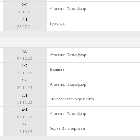
2:0
Атлетико Палмафлор
20.11.21
2:1
Гуабира
25.07.21
4:0
Атлетико Палмафлор
07.12.23
1:7
Боливар
26.11.23
1:0
Атлетико Палмафлор
20.11.23
1:1
Университарио де Винто
11.11.23
4:1
Атлетико Палмафлор
07.11.23
2:0
Хорхе Вилстерманн
15.10.23