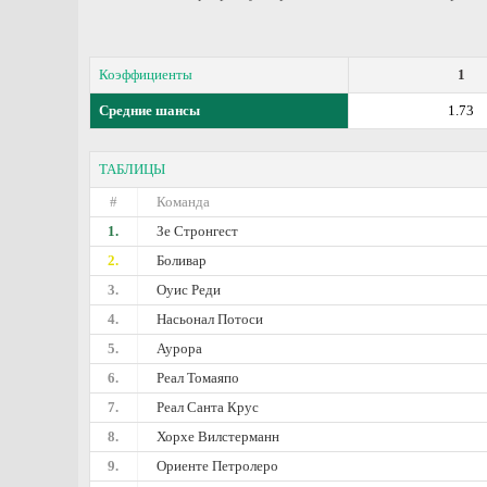
Коэффициенты
1
Средние шансы
1.73
ТАБЛИЦЫ
#
Команда
1.
Зе Стронгест
2.
Боливар
3.
Оуис Реди
4.
Насьонал Потоси
5.
Аурора
6.
Реал Томаяпо
7.
Реал Санта Крус
8.
Хорхе Вилстерманн
9.
Ориенте Петролеро