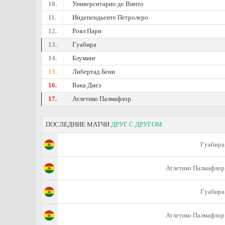
10.
Университарио де Винто
11.
Индепендьенте Петролеро
12.
Роял Пари
13.
Гуабира
14.
Блуминг
15.
Либертад Бени
16.
Вака Диез
17.
Атлетико Палмафлор
ПОСЛЕДНИЕ МАТЧИ
ДРУГ С ДРУГОМ
Гуабира
Атлетико Палмафлор
Гуабира
Атлетико Палмафлор