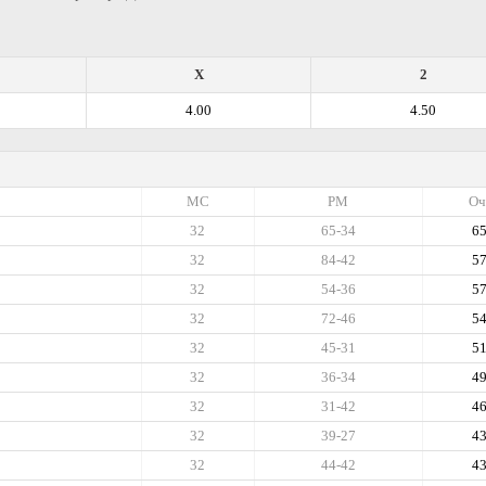
X
2
4.00
4.50
МС
РМ
Оч
32
65-34
6
32
84-42
5
32
54-36
5
32
72-46
5
32
45-31
5
32
36-34
4
32
31-42
4
32
39-27
4
32
44-42
4