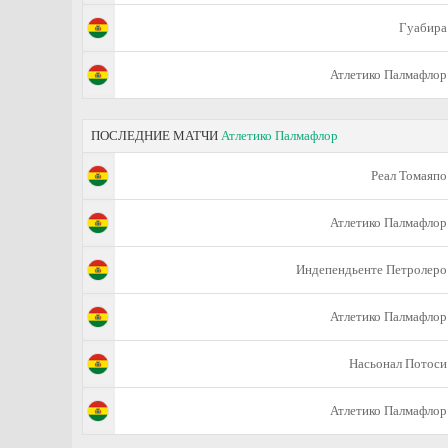
Гуабира
Атлетико Палмафлор
ПОСЛЕДНИЕ МАТЧИ
Атлетико Палмафлор
Реал Томаяпо
Атлетико Палмафлор
Индепендьенте Петролеро
Атлетико Палмафлор
Насьонал Потоси
Атлетико Палмафлор