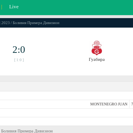
|
Live
02.2023 / Боливия Примера Дивизион
2:0
Гуабира
[ 1:0 ]
MONTENEGRO JUAN
7
ик, Боливия Примера Дивизион