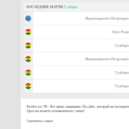
ПОСЛЕДНИЕ МАТЧИ
Гуабира
Индепендьенте Петролеро
Оуис Реди
Гуабира
Индепендьенте Петролеро
Гуабира
Гуабира
Футбол по ТВ - Все права защищены. На сайте, который вы посещаете
Здесь вы можете познакомиться с ними!
Свяжитесь с нами: