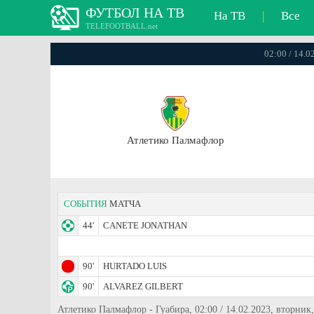
ФУТБОЛ НА ТВ
На ТВ
|
Все
TELEFOOTBALL.net
02:00 / 14.
Атлетико Палмафлор
СОБЫТИЯ
МАТЧА
44'
CANETE JONATHAN
90'
HURTADO LUIS
90'
ALVAREZ GILBERT
Атлетико Палмафлор - Гуабира, 02:00 / 14.02.2023, вторн