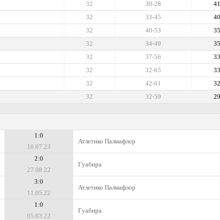
32
30-28
4
32
33-45
4
32
40-53
3
32
34-49
3
32
37-56
3
32
32-65
3
32
42-61
3
32
32-59
2
1:0
Атлетико Палмафлор
16.07.23
2:0
Гуабира
27.08.22
3:0
Атлетико Палмафлор
11.05.22
1:0
Гуабира
05.03.22