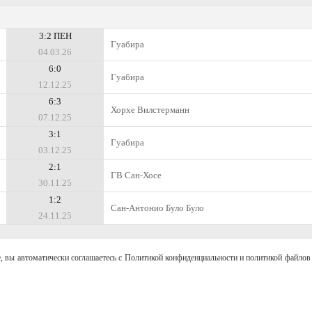
3:2 ПЕН
Гуабира
04.03.26
6:0
Гуабира
12.12.25
6:3
Хорхе Вилстерманн
07.12.25
3:1
Гуабира
03.12.25
2:1
ГВ Сан-Хосе
30.11.25
1:2
Сан-Антонио Було Було
24.11.25
, вы автоматически соглашаетесь с Политикой конфиденциальности и политикой файлов 