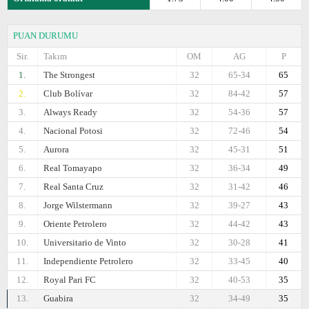
PUAN DURUMU
Sir.
Takım
OM
AG
P
1.
The Strongest
32
65-34
65
2.
Club Bolívar
32
84-42
57
3.
Always Ready
32
54-36
57
4.
Nacional Potosi
32
72-46
54
5.
Aurora
32
45-31
51
6.
Real Tomayapo
32
36-34
49
7.
Real Santa Cruz
32
31-42
46
8.
Jorge Wilstermann
32
39-27
43
9.
Oriente Petrolero
32
44-42
43
10.
Universitario de Vinto
32
30-28
41
11.
Independiente Petrolero
32
33-45
40
12.
Royal Pari FC
32
40-53
35
13.
Guabirа
32
34-49
35