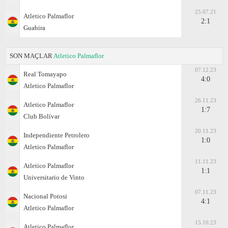
25.07.21
Atletico Palmaflor
2:1
Guabirа
SON MAÇLAR
Atletico Palmaflor
07.12.23
Real Tomayapo
4:0
Atletico Palmaflor
26.11.23
Atletico Palmaflor
1:7
Club Bolívar
20.11.23
Independiente Petrolero
1:0
Atletico Palmaflor
11.11.23
Atletico Palmaflor
1:1
Universitario de Vinto
07.11.23
Nacional Potosi
4:1
Atletico Palmaflor
15.10.23
Atletico Palmaflor