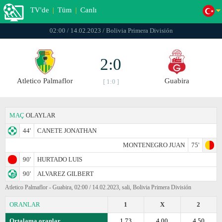
TV'de
|
Tüm
|
Canlı
02:00 / 14.02.2023 / Bolivia Primera División
2:0
Atletico Palmaflor
Guabirа
[ 1:0 ]
MAÇ
OLAYLAR
44'
CANETE JONATHAN
MONTENEGRO JUAN
75'
90'
HURTADO LUIS
90'
ALVAREZ GILBERT
Atletico Palmaflor - Guabirа, 02:00 / 14.02.2023, sali, Bolivia Primera División
ORANLAR
1
X
2
Ortalama oranlar
1.73
4.00
4.50