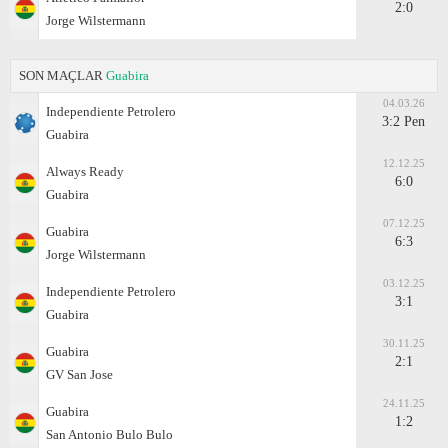
2:0
Jorge Wilstermann
SON MAÇLAR
Guabirа
04.03.26
Independiente Petrolero
3:2 Pen
Guabirа
12.12.25
Always Ready
6:0
Guabirа
07.12.25
Guabirа
6:3
Jorge Wilstermann
03.12.25
Independiente Petrolero
3:1
Guabirа
30.11.25
Guabirа
2:1
GV San Jose
24.11.25
Guabirа
1:2
San Antonio Bulo Bulo