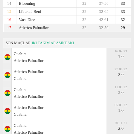
14.
Blooming
32
37-56
33
15.
Libertad Beni
32
32-65
33
16.
Vaca Diez
32
42-61
32
17.
Atletico Palmaflor
32
32-59
29
SON MAÇLAR
İKİ TAKIM ARASINDAKİ
16.07.23
Guabirа
1:0
Atletico Palmaflor
27.08.22
Atletico Palmaflor
2:0
Guabirа
11.05.22
Guabirа
3:0
Atletico Palmaflor
05.03.22
Atletico Palmaflor
1:0
Guabirа
20.11.21
Guabirа
2:0
Atletico Palmaflor