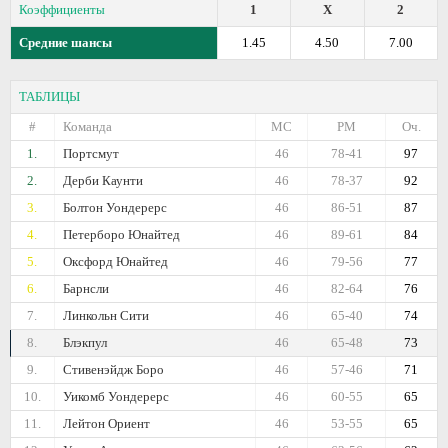
Коэффициенты
1
X
2
Средние шансы
1.45
4.50
7.00
ТАБЛИЦЫ
#
Команда
МС
РМ
Оч.
1.
Портсмут
46
78-41
97
2.
Дерби Каунти
46
78-37
92
3.
Болтон Уондерерс
46
86-51
87
4.
Петерборо Юнайтед
46
89-61
84
5.
Оксфорд Юнайтед
46
79-56
77
6.
Барнсли
46
82-64
76
7.
Линкольн Сити
46
65-40
74
8.
Блэкпул
46
65-48
73
9.
Стивенэйдж Боро
46
57-46
71
10.
Уикомб Уондерерс
46
60-55
65
11.
Лейтон Ориент
46
53-55
65