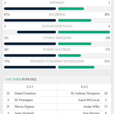
2
OFFSIDES
1
61%
ВЛАДЕНИЕ
39%
3
GOALKEEPER SAVES
4
531
СУММА ПЕРЕДАЧИ
338
387
PASSES ACCURATE
172
73%
ПРОЦЕНТ УСПЕШНОСТИ ПЕРЕДАЧИ
51%
СОСТАВЫ
КОМАНД
3-5-2
4-3-3
32
Daniel Grimshaw
M. Anthony Thompson
26
5
M. Pennington
Aaron McGowan
3
21
Marvin Ekpiteta
Jordan Willis
15
3
James Husband
Sam Sherring
6