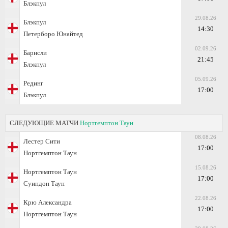
Блэкпул
29.08.26
Блэкпул
14:30
Петерборо Юнайтед
02.09.26
Барнсли
21:45
Блэкпул
05.09.26
Рединг
17:00
Блэкпул
СЛЕДУЮЩИЕ МАТЧИ
Нортгемптон Таун
08.08.26
Лестер Сити
17:00
Нортгемптон Таун
15.08.26
Нортгемптон Таун
17:00
Суиндон Таун
22.08.26
Крю Александра
17:00
Нортгемптон Таун