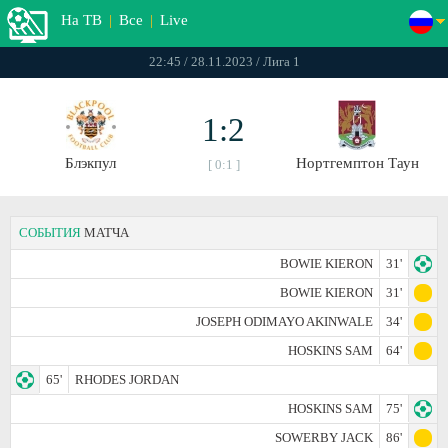
На ТВ
|
Все
|
Live
22:45 / 28.11.2023 / Лига 1
1:2
Блэкпул
Нортгемптон Таун
[ 0:1 ]
СОБЫТИЯ
МАТЧА
BOWIE KIERON
31'
BOWIE KIERON
31'
JOSEPH ODIMAYO AKINWALE
34'
HOSKINS SAM
64'
65'
RHODES JORDAN
HOSKINS SAM
75'
SOWERBY JACK
86'