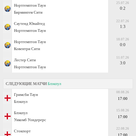
25.07.26
Нортгемптон Таун
0:2
Бирмингем Сити
22.07.26
Саутенд Юнайтед
1:3
Нортгемптон Таун
18.07.26
Нортгемптон Таун
0:0
Ковентри Сити
11.07.26
Лестер Сити
3:0
Нортгемптон Таун
СЛЕДУЮЩИЕ МАТЧИ
Блэкпул
08.08.26
Гримсби Таун
17:00
Блэкпул
15.08.26
Блэкпул
17:00
Уикомб Уондерерс
22.08.26
Стокпорт
17:00