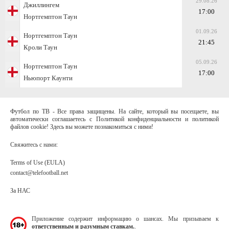
29.08.26
Джиллингем
17:00
Нортгемптон Таун
01.09.26
Нортгемптон Таун
21:45
Кроли Таун
05.09.26
Нортгемптон Таун
17:00
Ньюпорт Каунти
Футбол по ТВ - Все права защищены. На сайте, который вы посещаете, вы
автоматически соглашаетесь с Политикой конфиденциальности и политикой
файлов cookie! Здесь вы можете познакомиться с ними!
Свяжитесь с нами:
Terms of Use (EULA)
contact@telefootball.net
За НАС
Приложение содержит информацию о шансах. Мы призываем к
ответственным и разумным ставкам.
.