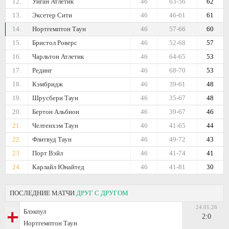
12.
Уиган Атлетик
46
63-56
62
13.
Эксетер Сити
46
46-61
61
14.
Нортгемптон Таун
46
57-66
60
15.
Бристол Роверс
46
52-68
57
16.
Чарльтон Атлетик
46
64-65
53
17.
Рединг
46
68-70
53
18.
Кэмбридж
46
39-61
48
19.
Шрусбери Таун
46
35-67
48
20.
Бертон Альбион
46
39-67
46
21.
Челтенхэм Таун
46
41-65
44
22.
Флитвуд Таун
46
49-72
43
23.
Порт Вэйл
46
41-74
41
24.
Карлайл Юнайтед
46
41-81
30
ПОСЛЕДНИЕ МАТЧИ
ДРУГ С ДРУГОМ
24.01.26
Блэкпул
2:0
Нортгемптон Таун