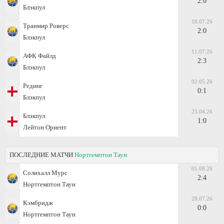
2:0
Блэкпул
18.07.26
Транмир Роверс
2:0
Блэкпул
11.07.26
АФК Файлд
2:3
Блэкпул
02.05.26
Рединг
0:1
Блэкпул
25.04.26
Блэкпул
1:0
Лейтон Ориент
ПОСЛЕДНИЕ МАТЧИ
Нортгемптон Таун
01.08.26
Солихалл Мурс
2:4
Нортгемптон Таун
28.07.26
Кэмбридж
0:0
Нортгемптон Таун