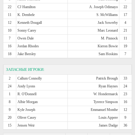
22
CJ Hamilton
A. Joseph Odimayo
22
11
K. Dembele
S. McWilliams
17
12
Kenneth Dougall
Jack Sowerby
4
10
Sonny Carey
Marc Leonard
21
7
Owen Dale
M. Pinnock
11
16
Jordan Rhodes
Kieron Bowie
19
18
Jake Beesley
Sam Hoskins
7
ЗАПАСНЫЕ ИГРОКИ:
2
Callum Connolly
Patrick Brough
33
24
Andy Lyons
Ryan Haynes
24
1
R. O'Donnell
W. Hondermarck
23
8
Albie Morgan
Tyreece Simpson
16
9
Kyle Joseph
Emmanuel Monthe
12
20
Oliver Casey
Louis Appere
9
15
Jensen Weir
James Dadge
36