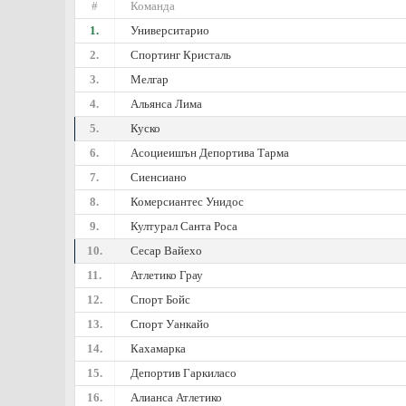
#
Команда
1.
Университарио
2.
Спортинг Кристаль
3.
Мелгар
4.
Альянса Лима
5.
Куско
6.
Асоциеишън Депортива Тарма
7.
Сиенсиано
8.
Комерсиантес Унидос
9.
Културал Санта Роса
10.
Сесар Вайехо
11.
Атлетико Грау
12.
Спорт Бойс
13.
Спорт Уанкайо
14.
Кахамарка
15.
Депортив Гаркиласо
16.
Алианса Атлетико