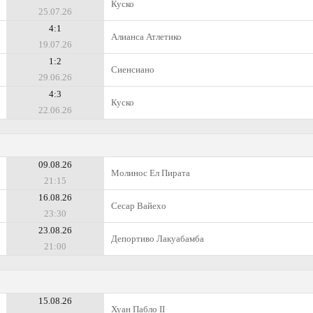
Куско
25.07.26
4:1
Алианса Атлетико
19.07.26
1:2
Сиенсиано
29.06.26
4:3
Куско
22.06.26
09.08.26
Молинос Ел Пирата
21:15
16.08.26
Сесар Вайехо
23:30
23.08.26
Депортиво Лакуабамба
21:00
15.08.26
Хуан Пабло II