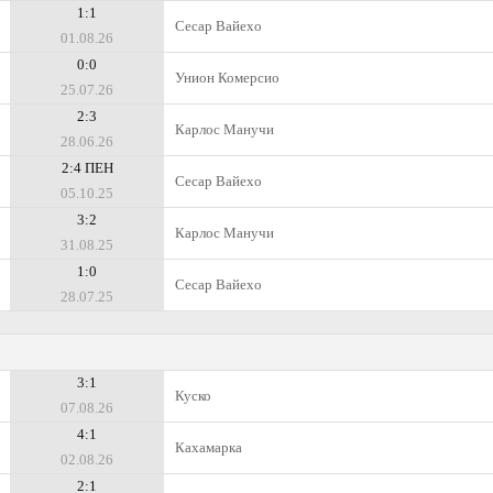
1:1
Сесар Вайехо
01.08.26
0:0
Унион Комерсио
25.07.26
2:3
Карлос Манучи
28.06.26
2:4 ПЕН
Сесар Вайехо
05.10.25
3:2
Карлос Манучи
31.08.25
1:0
Сесар Вайехо
28.07.25
3:1
Куско
07.08.26
4:1
Кахамарка
02.08.26
2:1