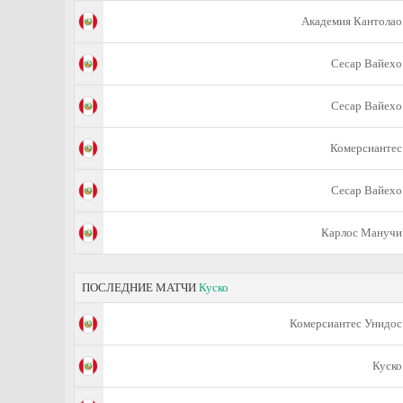
Академия Кантолао
Сесар Вайехо
Сесар Вайехо
Комерсиантес
Сесар Вайехо
Карлос Манучи
ПОСЛЕДНИЕ МАТЧИ
Куско
Комерсиантес Унидос
Куско