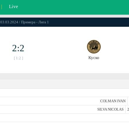
|
Live
 03.03.2024 / Примера - Лига 1
2:2
Куско
[ 1:2 ]
COLMAN IVAN
SILVA NICOLAS
2