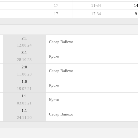
17
11-34
1
17
17-34
9
2:1
Сесар Вайехо
12.08.24
3:1
Куско
28.10.23
2:0
Сесар Вайехо
11.06.23
1:0
Куско
19.07.21
1:1
Куско
03.05.21
1:1
Сесар Вайехо
24.11.20