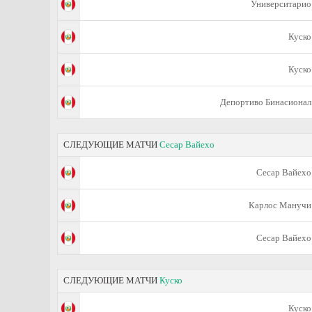
Университарио
Куско
Куско
Депортиво Бинасионал
СЛЕДУЮЩИЕ МАТЧИ
Сесар Вайехо
Сесар Вайехо
Карлос Манучи
Сесар Вайехо
СЛЕДУЮЩИЕ МАТЧИ
Куско
Куско