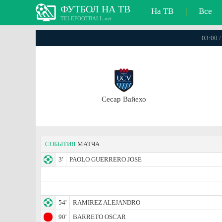
ФУТБОЛ НА ТВ
На ТВ
|
Все
TELEFOOTBALL.net
03:00 /
Сесар Вайехо
СОБЫТИЯ
МАТЧА
3'
PAOLO GUERRERO JOSE
54'
RAMIREZ ALEJANDRO
90'
BARRETO OSCAR