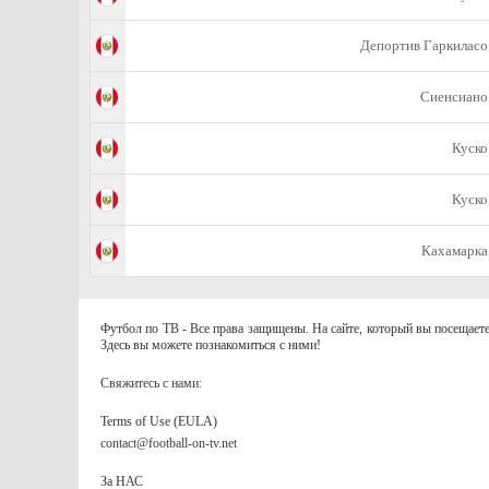
Депортив Гаркиласо
Сиенсиано
Куско
Куско
Кахамарка
Футбол по ТВ - Все права защищены. На сайте, который вы посещаете
Здесь вы можете познакомиться с ними!
Свяжитесь с нами:
Terms of Use (EULA)
contact@football-on-tv.net
За НАС