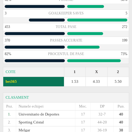
3
GOALKEEPER SAVES
5
453
TOTAL PASE
272
370
PASSES ACCURATE
199
82%
PROCENTUL DE PASE
73%
COTE
1
X
2
bet365
1.53
4.33
5.50
CLASAMENT
Poz.
Numele echipei
Mec.
DP
Pun.
1.
Universitario de Deportes
17
32-7
40
2.
Sporting Cristal
17
44-20
40
3.
Melgar
17
36-19
38