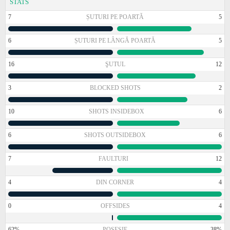
STATS
7
ȘUTURI PE POARTĂ
5
6
ȘUTURI PE LÂNGĂ POARTĂ
5
16
ŞUTUL
12
3
BLOCKED SHOTS
2
10
SHOTS INSIDEBOX
6
6
SHOTS OUTSIDEBOX
6
7
FAULTURI
12
4
DIN CORNER
4
0
OFFSIDES
4
62%
POSESIE
38%