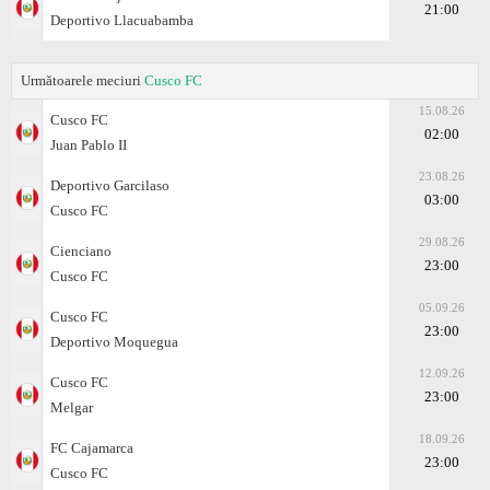
21:00
Deportivo Llacuabamba
Următoarele meciuri
Cusco FC
15.08.26
Cusco FC
02:00
Juan Pablo II
23.08.26
Deportivo Garcilaso
03:00
Cusco FC
29.08.26
Cienciano
23:00
Cusco FC
05.09.26
Cusco FC
23:00
Deportivo Moquegua
12.09.26
Cusco FC
23:00
Melgar
18.09.26
FC Cajamarca
23:00
Cusco FC