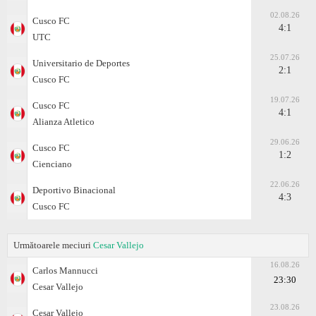
02.08.26
Cusco FC
4:1
UTC
25.07.26
Universitario de Deportes
2:1
Cusco FC
19.07.26
Cusco FC
4:1
Alianza Atletico
29.06.26
Cusco FC
1:2
Cienciano
22.06.26
Deportivo Binacional
4:3
Cusco FC
Următoarele meciuri
Cesar Vallejo
16.08.26
Carlos Mannucci
23:30
Cesar Vallejo
23.08.26
Cesar Vallejo