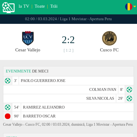
la TV
|
Toate
|
Trăi
02:00 / 03.03.2024 / Liga 1 Movistar - Apertura Peru
2:2
Cesar Vallejo
Cusco FC
[ 1:2 ]
EVENIMENTE
DE MECI
3'
PAOLO GUERRERO JOSE
COLMAN IVAN
8'
SILVA NICOLAS
29'
54'
RAMIREZ ALEJANDRO
90'
BARRETO OSCAR
Cesar Vallejo - Cusco FC, 02:00 / 03.03.2024, duminică, Liga 1 Movistar - Apertura Peru