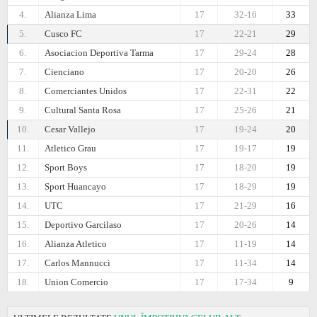
4.
Alianza Lima
17
32-16
33
5.
Cusco FC
17
22-21
29
6.
Asociacion Deportiva Tarma
17
29-24
28
7.
Cienciano
17
20-20
26
8.
Comerciantes Unidos
17
22-31
22
9.
Cultural Santa Rosa
17
25-26
21
10.
Cesar Vallejo
17
19-24
20
11.
Atletico Grau
17
19-17
19
12.
Sport Boys
17
18-20
19
13.
Sport Huancayo
17
18-29
19
14.
UTC
17
21-29
16
15.
Deportivo Garcilaso
17
20-26
14
16.
Alianza Atletico
17
11-19
14
17.
Carlos Mannucci
17
11-34
14
18.
Union Comercio
17
17-34
9