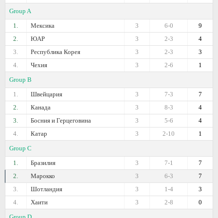
Group A
1.
Мексика
3
6-0
9
2.
ЮАР
3
2-3
4
3.
Республика Корея
3
2-3
3
4.
Чехия
3
2-6
1
Group B
1.
Швейцария
3
7-3
7
2.
Канада
3
8-3
4
3.
Босния и Герцеговина
3
5-6
4
4.
Катар
3
2-10
1
Group C
1.
Бразилия
3
7-1
7
2.
Марокко
3
6-3
7
3.
Шотландия
3
1-4
3
4.
Хаити
3
2-8
0
Group D