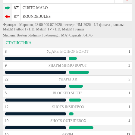
87'
GUSTO MALO
87'
KOUNDE JULES
Франция - Марокко, 23:00 / 09.07.2026, четверг, ЧМ-2026 - 1/4 финала , каналы:
Match! Futbol 1 / HD, Match! TV / HD, Match! Premier
Stadium: Boston Stadium (Foxborough, MA) Capacity: 64146
СТАТИСТИКА
8
УДАРЫ В СТВОР ВОРОТ
1
9
УДАРЫ МИМО ВОРОТ
3
22
УДАРЫ З.И.
5
5
BLOCKED SHOTS
1
12
SHOTS INSIDEBOX
1
10
SHOTS OUTSIDEBOX
4
10
ФОЛЫ
13