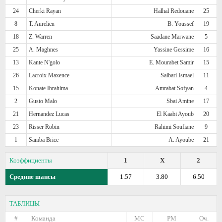
24
Cherki Rayan
Halhal Redouane
25
8
T. Aurelien
B. Youssef
19
18
Z. Warren
Saadane Marwane
5
25
A. Maghnes
Yassine Gessime
16
13
Kante N'golo
E. Mourabet Samir
15
26
Lacroix Maxence
Saibari Ismael
11
15
Konate Ibrahima
Amrabat Sofyan
4
2
Gusto Malo
Sbai Amine
17
21
Hernandez Lucas
El Kaabi Ayoub
20
23
Risser Robin
Rahimi Soufiane
9
1
Samba Brice
A. Ayoube
21
Коэффициенты
1
X
2
Средние шансы
1.57
3.80
6.50
ТАБЛИЦЫ
#
Команда
МС
РМ
Оч.