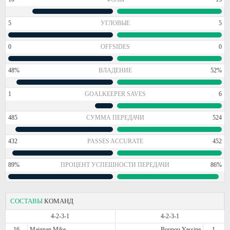
5
УГЛОВЫЕ
5
0
OFFSIDES
0
48%
ВЛАДЕНИЕ
52%
1
GOALKEEPER SAVES
6
485
СУММА ПЕРЕДАЧИ
524
432
PASSES ACCURATE
452
89%
ПРОЦЕНТ УСПЕШНОСТИ ПЕРЕДАЧИ
86%
СОСТАВЫ
КОМАНД
4-2-3-1
4-2-3-1
16
Maignan Mike
Bounou Yassine
1