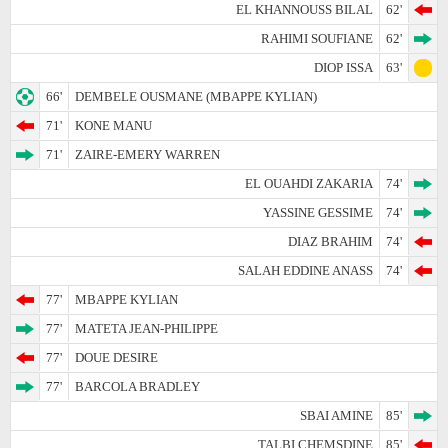
EL KHANNOUSS BILAL
62'
RAHIMI SOUFIANE
62'
DIOP ISSA
63'
66'
DEMBELE OUSMANE (MBAPPE KYLIAN)
71'
KONE MANU
71'
ZAIRE-EMERY WARREN
EL OUAHDI ZAKARIA
74'
YASSINE GESSIME
74'
DIAZ BRAHIM
74'
SALAH EDDINE ANASS
74'
77'
MBAPPE KYLIAN
77'
MATETA JEAN-PHILIPPE
77'
DOUE DESIRE
77'
BARCOLA BRADLEY
SBAI AMINE
85'
TALBI CHEMSDINE
85'