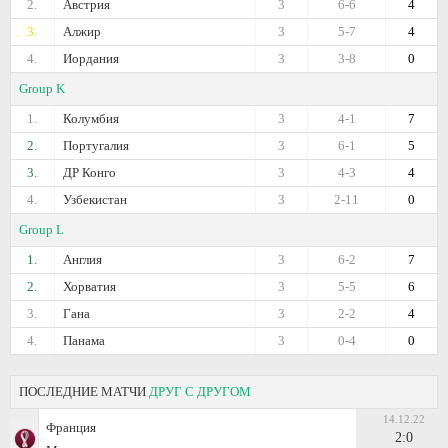
2.
Австрия
3
6-6
4
3.
Алжир
3
5-7
4
4.
Иордания
3
3-8
0
Group K
1.
Колумбия
3
4-1
7
2.
Португалия
3
6-1
5
3.
ДР Конго
3
4-3
4
4.
Узбекистан
3
2-11
0
Group L
1.
Англия
3
6-2
7
2.
Хорватия
3
5-5
6
3.
Гана
3
2-2
4
4.
Панама
3
0-4
0
ПОСЛЕДНИЕ МАТЧИ
ДРУГ С ДРУГОМ
14.12.22
Франция
2:0