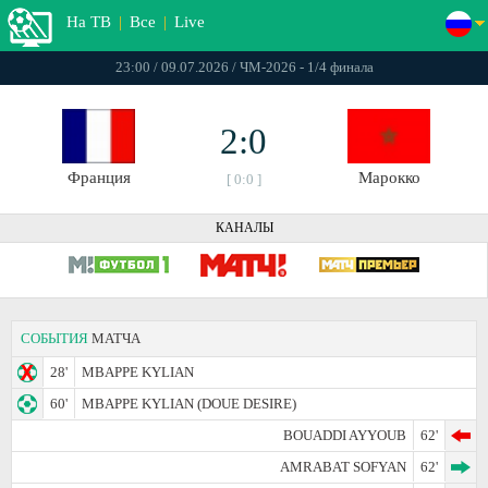
На ТВ
|
Все
|
Live
23:00 / 09.07.2026 / ЧМ-2026 - 1/4 финала
2:0
Франция
Марокко
[ 0:0 ]
КАНАЛЫ
СОБЫТИЯ
МАТЧА
28'
MBAPPE KYLIAN
60'
MBAPPE KYLIAN (DOUE DESIRE)
BOUADDI AYYOUB
62'
AMRABAT SOFYAN
62'