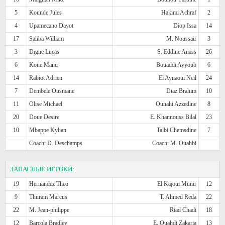
5
Kounde Jules
Hakimi Achraf
2
4
Upamecano Dayot
Diop Issa
14
17
Saliba William
M. Noussair
3
3
Digne Lucas
S. Eddine Anass
26
6
Kone Manu
Bouaddi Ayyoub
6
14
Rabiot Adrien
El Aynaoui Neil
24
7
Dembele Ousmane
Diaz Brahim
10
11
Olise Michael
Ounahi Azzedine
8
20
Doue Desire
E. Khannouss Bilal
23
10
Mbappe Kylian
Talbi Chemsdine
7
Coach: D. Deschamps
Coach: M. Ouahbi
ЗАПАСНЫЕ ИГРОКИ:
19
Hernandez Theo
El Kajoui Munir
12
9
Thuram Marcus
T. Ahmed Reda
22
22
M. Jean-philippe
Riad Chadi
18
12
Barcola Bradley
E. Ouahdi Zakaria
13