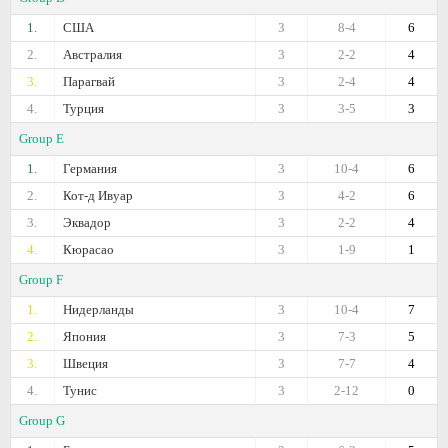
1.
США
3
8-4
6
2.
Австралия
3
2-2
4
3.
Парагвай
3
2-4
4
4.
Турция
3
3-5
3
Group E
1.
Германия
3
10-4
6
2.
Кот-д Ивуар
3
4-2
6
3.
Эквадор
3
2-2
4
4.
Кюрасао
3
1-9
1
Group F
1.
Нидерланды
3
10-4
7
2.
Япония
3
7-3
5
3.
Швеция
3
7-7
4
4.
Тунис
3
2-12
0
Group G