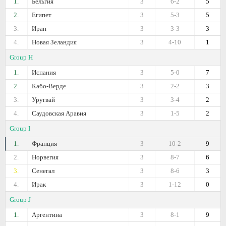
1.
Бельгия
3
6-2
5
2.
Египет
3
5-3
5
3.
Иран
3
3-3
3
4.
Новая Зеландия
3
4-10
1
Group H
1.
Испания
3
5-0
7
2.
Кабо-Верде
3
2-2
3
3.
Уругвай
3
3-4
2
4.
Саудовская Аравия
3
1-5
2
Group I
1.
Франция
3
10-2
9
2.
Норвегия
3
8-7
6
3.
Сенегал
3
8-6
3
4.
Ирак
3
1-12
0
Group J
1.
Аргентина
3
8-1
9