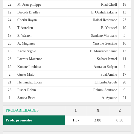
22
M. Jean-philippe
Riad Chadi
18
12
Barcola Bradley
E. Ouahdi Zakaria
13
24
Cherki Rayan
Halhal Redouane
25
8
T. Aurelien
B. Youssef
19
18
Z. Warren
Saadane Marwane
5
25
A. Maghnes
Yassine Gessime
16
13
Kante N'golo
E. Mourabet Samir
15
26
Lacroix Maxence
Saibari Ismael
11
15
Konate Ibrahima
Amrabat Sofyan
4
2
Gusto Malo
Sbai Amine
17
21
Hernandez Lucas
El Kaabi Ayoub
20
23
Risser Robin
Rahimi Soufiane
9
1
Samba Brice
A. Ayoube
21
PROBABILIDADES
1
X
2
Prob. promedio
1.57
3.80
6.50