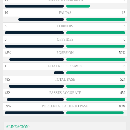
10
FALTAS
13
5
CÓRNERS
5
0
OFFSIDES
0
48%
POSESIÓN
52%
1
GOALKEEPER SAVES
6
485
TOTAL PASE
524
432
PASSES ACCURATE
452
89%
PORCENTAJE ACIERTO PASE
86%
ALINEACIÓN
: