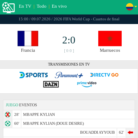
En TV
|
Todo
|
En vivo
15:00 / 09.07.2026 / 2026 FIFA World Cup - Cuartos de final
2:0
Francia
Marruecos
[ 0:0 ]
TRANSMISIONES EN TV
JUEGO
EVENTOS
28'
MBAPPE KYLIAN
60'
MBAPPE KYLIAN (DOUE DESIRE)
BOUADDI AYYOUB
62'