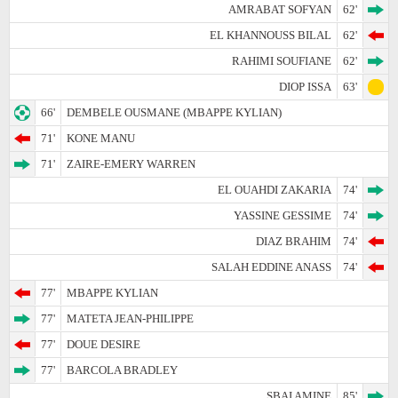
AMRABAT SOFYAN
62'
EL KHANNOUSS BILAL
62'
RAHIMI SOUFIANE
62'
DIOP ISSA
63'
66'
DEMBELE OUSMANE (MBAPPE KYLIAN)
71'
KONE MANU
71'
ZAIRE-EMERY WARREN
EL OUAHDI ZAKARIA
74'
YASSINE GESSIME
74'
DIAZ BRAHIM
74'
SALAH EDDINE ANASS
74'
77'
MBAPPE KYLIAN
77'
MATETA JEAN-PHILIPPE
77'
DOUE DESIRE
77'
BARCOLA BRADLEY
SBAI AMINE
85'