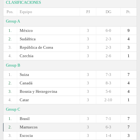
CLASIFICACIONES
Pos.
Equipo
PJ
DG
Pt.
Group A
1.
México
3
6-0
9
2.
Sudáfrica
3
2-3
4
3.
República de Corea
3
2-3
3
4.
Czechia
3
2-6
1
Group B
1.
Suiza
3
7-3
7
2.
Canadá
3
8-3
4
3.
Bosnia y Herzegovina
3
5-6
4
4.
Catar
3
2-10
1
Group C
1.
Brasil
3
7-1
7
2.
Marruecos
3
6-3
7
3.
Escocia
3
1-4
3