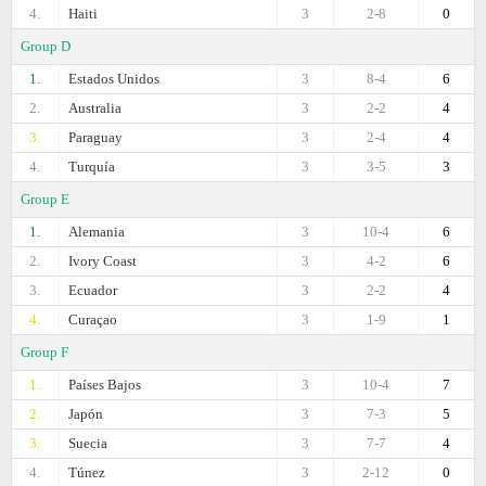
4.
Haiti
3
2-8
0
Group D
1.
Estados Unidos
3
8-4
6
2.
Australia
3
2-2
4
3.
Paraguay
3
2-4
4
4.
Turquía
3
3-5
3
Group E
1.
Alemania
3
10-4
6
2.
Ivory Coast
3
4-2
6
3.
Ecuador
3
2-2
4
4.
Curaçao
3
1-9
1
Group F
1.
Países Bajos
3
10-4
7
2.
Japón
3
7-3
5
3.
Suecia
3
7-7
4
4.
Túnez
3
2-12
0