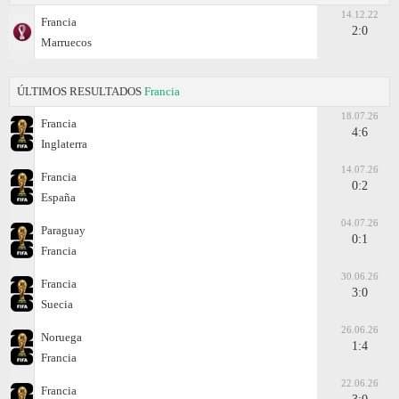
14.12.22
Francia
2:0
Marruecos
ÚLTIMOS RESULTADOS
Francia
18.07.26
Francia
4:6
Inglaterra
14.07.26
Francia
0:2
España
04.07.26
Paraguay
0:1
Francia
30.06.26
Francia
3:0
Suecia
26.06.26
Noruega
1:4
Francia
22.06.26
Francia