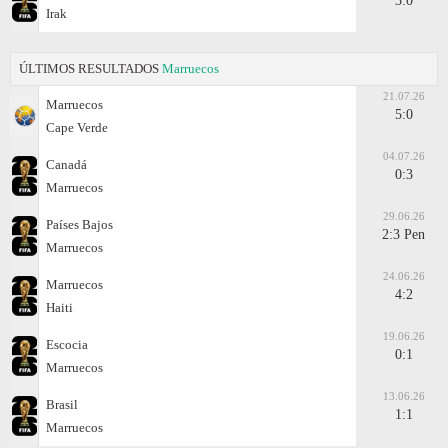
3:0
Irak
ÚLTIMOS RESULTADOS
Marruecos
21.07.26
Marruecos
5:0
Cape Verde
04.07.26
Canadá
0:3
Marruecos
29.06.26
Países Bajos
2:3 Pen
Marruecos
24.06.26
Marruecos
4:2
Haiti
19.06.26
Escocia
0:1
Marruecos
13.06.26
Brasil
1:1
Marruecos