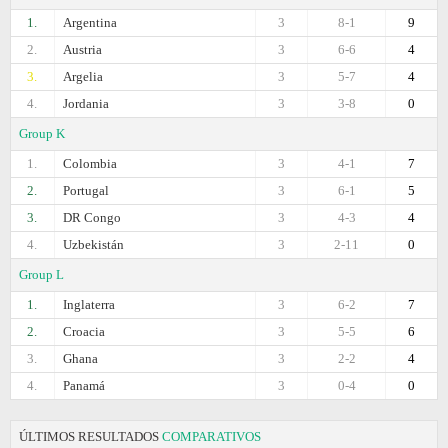
1.
Argentina
3
8-1
9
2.
Austria
3
6-6
4
3.
Argelia
3
5-7
4
4.
Jordania
3
3-8
0
Group K
1.
Colombia
3
4-1
7
2.
Portugal
3
6-1
5
3.
DR Congo
3
4-3
4
4.
Uzbekistán
3
2-11
0
Group L
1.
Inglaterra
3
6-2
7
2.
Croacia
3
5-5
6
3.
Ghana
3
2-2
4
4.
Panamá
3
0-4
0
ÚLTIMOS RESULTADOS
COMPARATIVOS