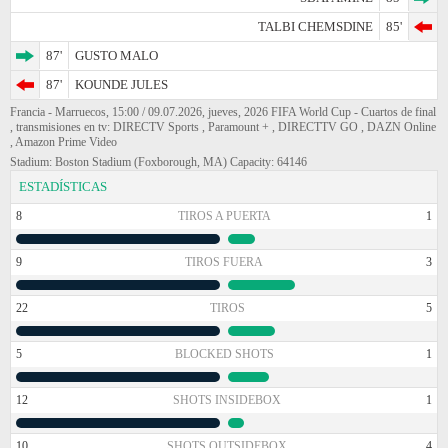
TALBI CHEMSDINE
85'
87'
GUSTO MALO
87'
KOUNDE JULES
Francia - Marruecos, 15:00 / 09.07.2026, jueves, 2026 FIFA World Cup - Cuartos de final
, transmisiones en tv: DIRECTV Sports , Paramount + , DIRECTTV GO , DAZN Online
, Amazon Prime Video
Stadium: Boston Stadium (Foxborough, MA) Capacity: 64146
ESTADÍSTICAS
8
TIROS A PUERTA
1
9
TIROS FUERA
3
22
TIROS
5
5
BLOCKED SHOTS
1
12
SHOTS INSIDEBOX
1
10
SHOTS OUTSIDEBOX
4