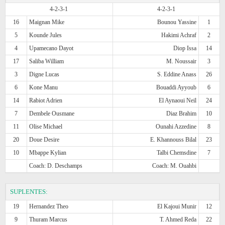
4-2-3-1
4-2-3-1
16
Maignan Mike
Bounou Yassine
1
5
Kounde Jules
Hakimi Achraf
2
4
Upamecano Dayot
Diop Issa
14
17
Saliba William
M. Noussair
3
3
Digne Lucas
S. Eddine Anass
26
6
Kone Manu
Bouaddi Ayyoub
6
14
Rabiot Adrien
El Aynaoui Neil
24
7
Dembele Ousmane
Diaz Brahim
10
11
Olise Michael
Ounahi Azzedine
8
20
Doue Desire
E. Khannouss Bilal
23
10
Mbappe Kylian
Talbi Chemsdine
7
Coach: D. Deschamps
Coach: M. Ouahbi
SUPLENTES:
19
Hernandez Theo
El Kajoui Munir
12
9
Thuram Marcus
T. Ahmed Reda
22