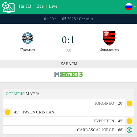
На ТВ
|
Все
|
Live
01:30 / 11.05.2026 / Серие А
0:1
Гремио
Фламенго
[ 0:0 ]
КАНАЛЫ
СОБЫТИЯ
МАТЧА
JORGINHO
20'
45'
PAVON CRISTIAN
EVERTTON
45'
CARRASCAL JORGE
68'