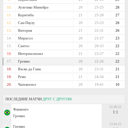
10.
Атлетико Минейро
20
25-25
28
11.
Коритиба
21
25-28
27
12.
Сан-Паулу
20
25-23
26
13.
Витория
21
22-31
26
14.
Мирасол
20
23-27
23
15.
Сантос
20
29-33
22
16.
Интернасионал
21
23-27
22
17.
Гремио
20
22-26
22
18.
Васко да Гама
20
23-31
21
19.
Ремо
21
24-34
21
20.
Чапекоенсе
20
19-41
10
ПОСЛЕДНИЕ МАТЧИ
ДРУГ С ДРУГОМ
31.08.25
Фламенго
1:1
Гремио
13.04.25
Гремио