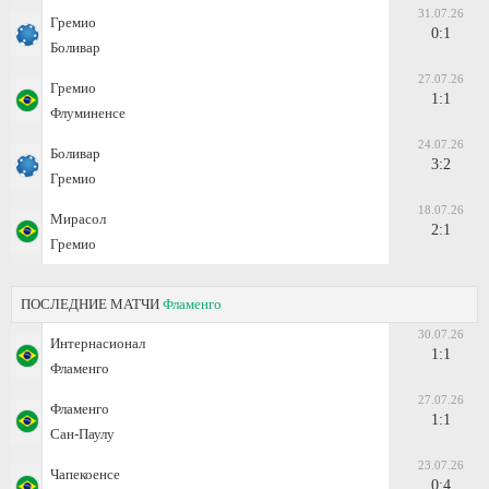
31.07.26
Гремио
0:1
Боливар
27.07.26
Гремио
1:1
Флуминенсе
24.07.26
Боливар
3:2
Гремио
18.07.26
Мирасол
2:1
Гремио
ПОСЛЕДНИЕ МАТЧИ
Фламенго
30.07.26
Интернасионал
1:1
Фламенго
27.07.26
Фламенго
1:1
Сан-Паулу
23.07.26
Чапекоенсе
0:4