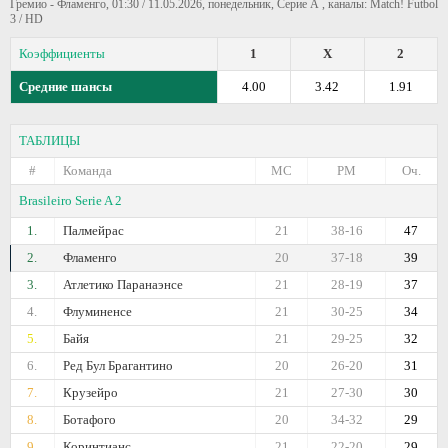
Гремио - Фламенго, 01:30 / 11.05.2026, понедельник, Серие А , каналы: Match! Futbol
3 / HD
Коэффициенты
1
X
2
Средние шансы
4.00
3.42
1.91
ТАБЛИЦЫ
#
Команда
МС
РМ
Оч.
Brasileiro Serie A 2
1.
Палмейрас
21
38-16
47
2.
Фламенго
20
37-18
39
3.
Атлетико Паранаэнсе
21
28-19
37
4.
Флуминенсе
21
30-25
34
5.
Байя
21
29-25
32
6.
Ред Бул Брагантино
20
26-20
31
7.
Крузейро
21
27-30
30
8.
Ботафого
20
34-32
29
9.
Коринтианс
21
22-20
29