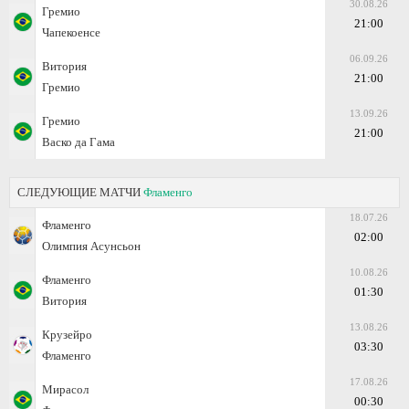
30.08.26
Гремио
21:00
Чапекоенсе
06.09.26
Витория
21:00
Гремио
13.09.26
Гремио
21:00
Васко да Гама
СЛЕДУЮЩИЕ МАТЧИ
Фламенго
18.07.26
Фламенго
02:00
Олимпия Асунсьон
10.08.26
Фламенго
01:30
Витория
13.08.26
Крузейро
03:30
Фламенго
17.08.26
Мирасол
00:30