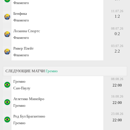
Фламенго
11.07.26
Бенфика
1:2
Фламенго
08.07.26
Лозанна Спортс
0:2
Фламенго
03.07.26
Ривер Плейт
2:2
Фламенго
СЛЕДУЮЩИЕ МАТЧИ
Гремио
08.08.26
Гремио
22:00
Сан-Паулу
16.08.26
Атлетико Минейро
22:00
Гремио
23.08.26
Ред Бул Брагантино
22:00
Гремио