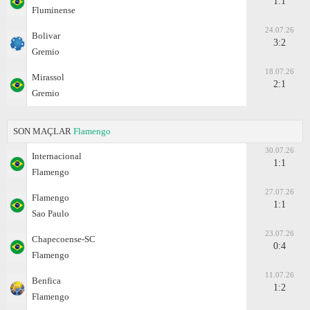
1:1
Fluminense
24.07.26
Bolivar
3:2
Gremio
18.07.26
Mirassol
2:1
Gremio
SON MAÇLAR
Flamengo
30.07.26
Internacional
1:1
Flamengo
27.07.26
Flamengo
1:1
Sao Paulo
23.07.26
Chapecoense-SC
0:4
Flamengo
11.07.26
Benfica
1:2
Flamengo