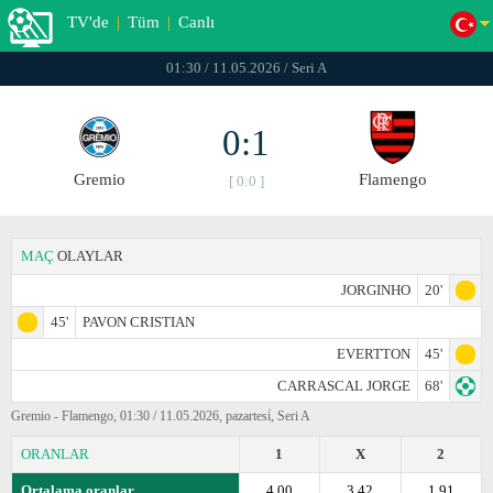
TV'de
|
Tüm
|
Canlı
01:30 / 11.05.2026 / Seri A
0:1
Gremio
Flamengo
[ 0:0 ]
MAÇ
OLAYLAR
JORGINHO
20'
45'
PAVON CRISTIAN
EVERTTON
45'
CARRASCAL JORGE
68'
Gremio - Flamengo, 01:30 / 11.05.2026, pazartesi̇, Seri A
ORANLAR
1
X
2
Ortalama oranlar
4.00
3.42
1.91