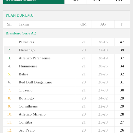
PUAN DURUMU
Sir.
Takım
OM
AG
P
Brasileiro Serie A 2
1.
Palmeiras
21
38-16
47
2.
Flamengo
20
37-18
39
3.
Atletico Paranaense
21
28-19
37
4.
Fluminense
21
30-25
34
5.
Bahia
21
29-25
32
6.
Red Bull Bragantino
20
26-20
31
7.
Cruzeiro
21
27-30
30
8.
Botafogo
20
34-32
29
9.
Corinthians
21
22-20
29
10.
Atlético Mineiro
20
25-25
28
11.
Coritiba
21
25-28
27
12.
Sao Paulo
20
25-23
26