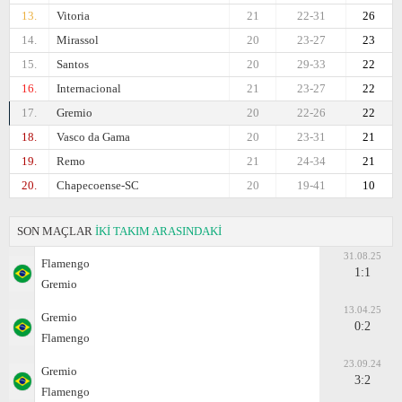
13.
Vitoria
21
22-31
26
14.
Mirassol
20
23-27
23
15.
Santos
20
29-33
22
16.
Internacional
21
23-27
22
17.
Gremio
20
22-26
22
18.
Vasco da Gama
20
23-31
21
19.
Remo
21
24-34
21
20.
Chapecoense-SC
20
19-41
10
SON MAÇLAR
İKİ TAKIM ARASINDAKİ
31.08.25
Flamengo
1:1
Gremio
13.04.25
Gremio
0:2
Flamengo
23.09.24
Gremio
3:2
Flamengo