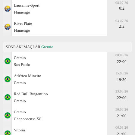
08.07.26
Lausanne-Sport
0:2
Flamengo
03.07.26
River Plate
2:2
Flamengo
SONRAKİ MAÇLAR
Gremio
08.08.26
Gremio
22:00
Sao Paulo
15.08.26
Atlético Mineiro
19:30
Gremio
23.08.26
Red Bull Bragantino
22:00
Gremio
30.08.26
Gremio
21:00
Chapecoense-SC
06.09.26
Vitoria
21:00