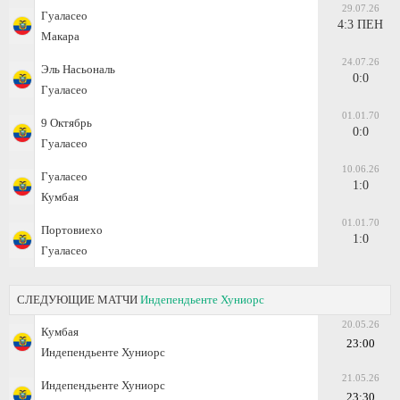
29.07.26
Гуаласео
4:3 ПЕН
Макара
24.07.26
Эль Насьональ
0:0
Гуаласео
01.01.70
9 Октябрь
0:0
Гуаласео
10.06.26
Гуаласео
1:0
Кумбая
01.01.70
Портовиехо
1:0
Гуаласео
СЛЕДУЮЩИЕ МАТЧИ
Индепендьенте Хуниорс
20.05.26
Кумбая
23:00
Индепендьенте Хуниорс
21.05.26
Индепендьенте Хуниорс
23:30