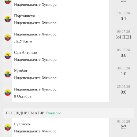
2:3
Индепендьенте Хуниорс
18.07.26
Портовиехо
0:1
Индепендьенте Хуниорс
09.07.26
Индепендьенте Хуниорс
3:4 ПЕН
ЛДУ Кито
05.06.26
Сан Антонио
0:0
Индепендьенте Хуниорс
30.05.26
Кумбая
1:0
Индепендьенте Хуниорс
25.05.26
Индепендьенте Хуниорс
0:0
9 Октябрь
ПОСЛЕДНИЕ МАТЧИ
Гуаласео
01.08.26
Гуаласео
2:3
Индепендьенте Хуниорс