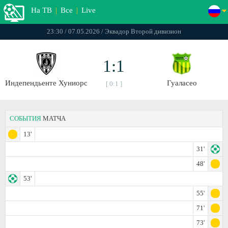
На ТВ
|
Все
|
Live
23:30 / 07.05.2026 / Эквадор Второй дивизион
1:1
Индепендьенте Хуниорс
Гуаласео
[ 0:1 ]
СОБЫТИЯ
МАТЧА
13'
31'
48'
53'
55'
71'
73'