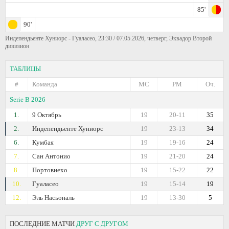
85'
90'
Индепендьенте Хуниорс - Гуаласео, 23:30 / 07.05.2026, четверг, Эквадор Второй
дивизион
ТАБЛИЦЫ
#
Команда
МС
РМ
Оч.
Serie B 2026
1.
9 Октябрь
19
20-11
35
2.
Индепендьенте Хуниорс
19
23-13
34
6.
Кумбая
19
19-16
24
7.
Сан Антонио
19
21-20
24
8.
Портовиехо
19
15-22
22
10.
Гуаласео
19
15-14
19
12.
Эль Насьональ
19
13-30
5
ПОСЛЕДНИЕ МАТЧИ
ДРУГ С ДРУГОМ