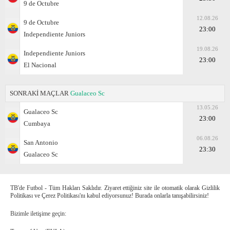
9 de Octubre
12.08.26
9 de Octubre
23:00
Independiente Juniors
19.08.26
Independiente Juniors
23:00
El Nacional
SONRAKİ MAÇLAR
Gualaceo Sc
13.05.26
Gualaceo Sc
23:00
Cumbaya
06.08.26
San Antonio
23:30
Gualaceo Sc
TB'de Futbol - Tüm Hakları Saklıdır. Ziyaret ettiğiniz site ile otomatik olarak Gizlilik
Politikası ve Çerez Politikası'nı kabul ediyorsunuz! Burada onlarla tanışabilirsiniz!
Bizimle iletişime geçin: