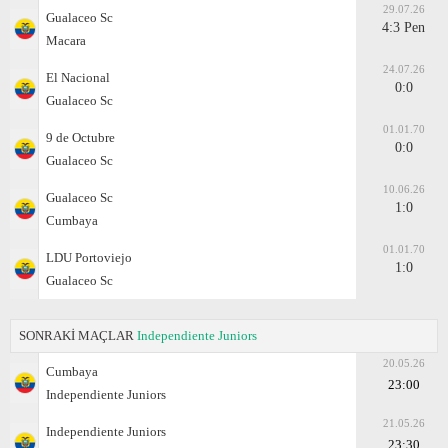
29.07.26
Gualaceo Sc
4:3 Pen
Macara
24.07.26
El Nacional
0:0
Gualaceo Sc
01.01.70
9 de Octubre
0:0
Gualaceo Sc
10.06.26
Gualaceo Sc
1:0
Cumbaya
01.01.70
LDU Portoviejo
1:0
Gualaceo Sc
SONRAKİ MAÇLAR
Independiente Juniors
20.05.26
Cumbaya
23:00
Independiente Juniors
21.05.26
Independiente Juniors
23:30