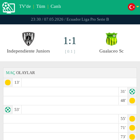
TV'de
|
Tüm
|
Canlı
23:30 / 07.05.2026 / Ecuador Liga Pro Serie B
1:1
Independiente Juniors
Gualaceo Sc
[ 0:1 ]
MAÇ
OLAYLAR
13'
31'
48'
53'
55'
71'
73'