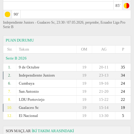
85'
90'
Independiente Juniors - Gualaceo Sc, 23:30 / 07.05.2026, perşembe, Ecuador Liga Pro
Serie B
PUAN DURUMU
Sir.
Takım
OM
AG
P
Serie B 2026
1.
9 de Octubre
19
20-11
35
2.
Independiente Juniors
19
23-13
34
6.
Cumbaya
19
19-16
24
7.
San Antonio
19
21-20
24
8.
LDU Portoviejo
19
15-22
22
10.
Gualaceo Sc
19
15-14
19
12.
El Nacional
19
13-30
5
SON MAÇLAR
İKİ TAKIM ARASINDAKİ