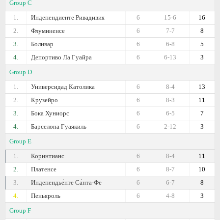
Group C
1.
Индепендиенте Ривадивия
6
15-6
16
2.
Флуминенсе
6
7-7
8
3.
Боливар
6
6-8
5
4.
Депортиво Ла Гуайра
6
6-13
3
Group D
1.
Универсидад Католика
6
8-4
13
2.
Крузейро
6
8-3
11
3.
Бока Хуниорс
6
6-5
7
4.
Барселона Гуаякиль
6
2-12
3
Group E
1.
Коринтианс
6
8-4
11
2.
Платенсе
6
8-7
10
3.
Индепендье́нте Са́нта-Фе
6
6-7
8
4.
Пеньяроль
6
4-8
3
Group F