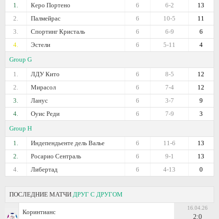
1.
Керо Портено
6
6-2
13
2.
Палмейрас
6
10-5
11
3.
Спортинг Кристаль
6
6-9
6
4.
Эстели
6
5-11
4
Group G
1.
ЛДУ Кито
6
8-5
12
2.
Мирасол
6
7-4
12
3.
Ланус
6
3-7
9
4.
Оуис Реди
6
7-9
3
Group H
1.
Индепендьенте дель Валье
6
11-6
13
2.
Росарио Сентраль
6
9-1
13
4.
Либертад
6
4-13
0
ПОСЛЕДНИЕ МАТЧИ
ДРУГ С ДРУГОМ
16.04.26
Коринтианс
2:0