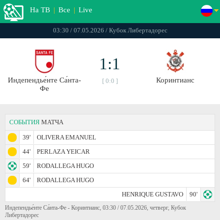
На ТВ
|
Все
|
Live
03:30 / 07.05.2026 / Кубок Либертадорес
1:1
Индепендье́нте Са́нта-
Коринтианс
[ 0:0 ]
Фе
СОБЫТИЯ
МАТЧА
39'
OLIVERA EMANUEL
44'
PERLAZA YEICAR
59'
RODALLEGA HUGO
64'
RODALLEGA HUGO
HENRIQUE GUSTAVO
90'
Индепендье́нте Са́нта-Фе - Коринтианс, 03:30 / 07.05.2026, четверг, Кубок
Либертадорес