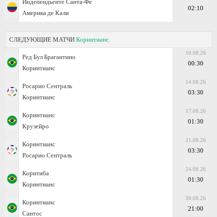
Индепендье́нте Са́нта-Фе
02:10
Америка де Кали
СЛЕДУЮЩИЕ МАТЧИ
Коринтианс
10.08.26
Ред Бул Брагантино
00:30
Коринтианс
14.08.26
Росарио Сентраль
03:30
Коринтианс
17.08.26
Коринтианс
01:30
Крузейро
21.08.26
Коринтианс
03:30
Росарио Сентраль
24.08.26
Коритиба
01:30
Коринтианс
30.08.26
Коринтианс
21:00
Сантос