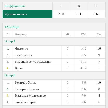
Коэффициенты
1
X
2
Средние шансы
2.88
3.10
2.62
ТАБЛИЦЫ
#
Команда
МС
РМ
Оч.
Group A
1.
Фламенго
6
14-2
16
2.
Эстудиантес
6
6-5
9
3.
Индепендьенте Медельин
6
6-11
7
4.
Куско
6
4-12
1
Group B
1.
Кокимбо Унидо
6
8-6
10
2.
Депортес Толима
6
7-6
8
3.
Насьонал Монтевидео
6
7-9
8
4.
Университарио
6
5-6
6