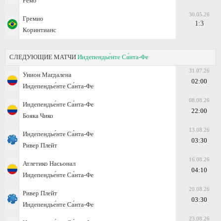
Ремо
30.05.26
Гремио
1:3
Коринтианс
СЛЕДУЮЩИЕ МАТЧИ
Индепендье́нте Са́нта-Фе
31.07.26
Унион Магдалена
02:00
Индепендье́нте Са́нта-Фе
08.08.26
Индепендье́нте Са́нта-Фе
22:00
Бояка Чико
13.08.26
Индепендье́нте Са́нта-Фе
03:30
Ривер Плейт
16.08.26
Атлетико Насьонал
04:10
Индепендье́нте Са́нта-Фе
20.08.26
Ривер Плейт
03:30
Индепендье́нте Са́нта-Фе
23.08.26