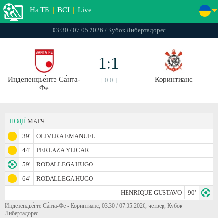
На ТБ
|
ВСІ
|
Live
03:30 / 07.05.2026 / Кубок Либертадорес
1:1
Индепендье́нте Са́нта-
Коринтианс
[ 0:0 ]
Фе
ПОДІЇ
МАТЧ
39'
OLIVERA EMANUEL
44'
PERLAZA YEICAR
59'
RODALLEGA HUGO
64'
RODALLEGA HUGO
HENRIQUE GUSTAVO
90'
Индепендье́нте Са́нта-Фе - Коринтианс, 03:30 / 07.05.2026, четвер, Кубок
Либертадорес