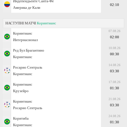
Индепендье́нте Са́нта-Фе
02:10
Америка де Кали
НАСТУПНІ МАТЧІ
Коринтианс
07.08.26
Коринтианс
02:00
Интернасионал
10.08.26
Ред Бул Брагантино
00:30
Коринтианс
14.08.26
Росарио Сентраль
03:30
Коринтианс
17.08.26
Коринтианс
01:30
Крузейро
21.08.26
Коринтианс
03:30
Росарио Сентраль
24.08.26
Коритиба
01:30
Коринтианс