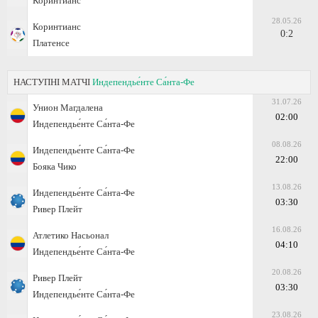
Коринтианс
28.05.26
Коринтианс
0:2
Платенсе
НАСТУПНІ МАТЧІ
Индепендье́нте Са́нта-Фе
31.07.26
Унион Магдалена
02:00
Индепендье́нте Са́нта-Фе
08.08.26
Индепендье́нте Са́нта-Фе
22:00
Бояка Чико
13.08.26
Индепендье́нте Са́нта-Фе
03:30
Ривер Плейт
16.08.26
Атлетико Насьонал
04:10
Индепендье́нте Са́нта-Фе
20.08.26
Ривер Плейт
03:30
Индепендье́нте Са́нта-Фе
23.08.26