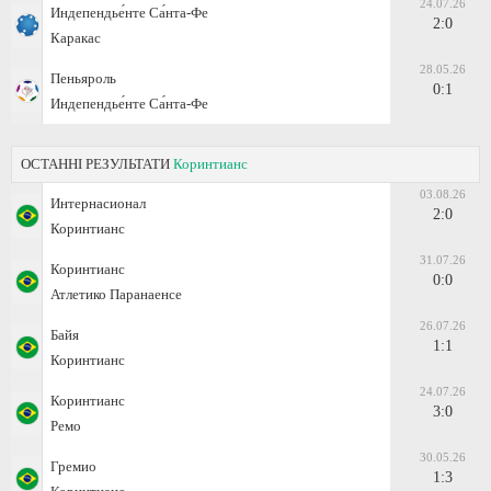
24.07.26
Индепендье́нте Са́нта-Фе
2:0
Каракас
28.05.26
Пеньяроль
0:1
Индепендье́нте Са́нта-Фе
ОСТАННІ РЕЗУЛЬТАТИ
Коринтианс
03.08.26
Интернасионал
2:0
Коринтианс
31.07.26
Коринтианс
0:0
Атлетико Паранаенсе
26.07.26
Байя
1:1
Коринтианс
24.07.26
Коринтианс
3:0
Ремо
30.05.26
Гремио
1:3