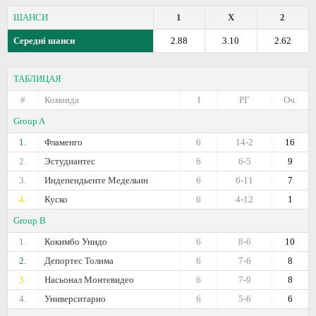
ШАНСИ
1
X
2
Середні шанси
2.88
3.10
2.62
ТАБЛИЦАЯ
#
Команда
I
РГ
Оч.
Group A
1.
Фламенго
6
14-2
16
2.
Эстудиантес
6
6-5
9
3.
Индепендьенте Медельин
6
6-11
7
4.
Куско
6
4-12
1
Group B
1.
Кокимбо Унидо
6
8-6
10
2.
Депортес Толима
6
7-6
8
3.
Насьонал Монтевидео
6
7-9
8
4.
Университарио
6
5-6
6