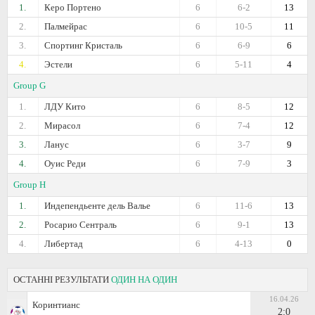
1.
Керо Портено
6
6-2
13
2.
Палмейрас
6
10-5
11
3.
Спортинг Кристаль
6
6-9
6
4.
Эстели
6
5-11
4
Group G
1.
ЛДУ Кито
6
8-5
12
2.
Мирасол
6
7-4
12
3.
Ланус
6
3-7
9
4.
Оуис Реди
6
7-9
3
Group H
1.
Индепендьенте дель Валье
6
11-6
13
2.
Росарио Сентраль
6
9-1
13
4.
Либертад
6
4-13
0
ОСТАННІ РЕЗУЛЬТАТИ
ОДИН НА ОДИН
16.04.26
Коринтианс
2:0