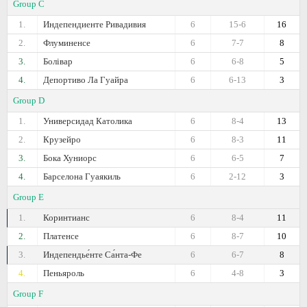
Group C
1.
Индепендиенте Ривадивия
6
15-6
16
2.
Флуминенсе
6
7-7
8
3.
Болівар
6
6-8
5
4.
Депортиво Ла Гуайра
6
6-13
3
Group D
1.
Универсидад Католика
6
8-4
13
2.
Крузейро
6
8-3
11
3.
Бока Хуниорс
6
6-5
7
4.
Барселона Гуаякиль
6
2-12
3
Group E
1.
Коринтианс
6
8-4
11
2.
Платенсе
6
8-7
10
3.
Индепендье́нте Са́нта-Фе
6
6-7
8
4.
Пеньяроль
6
4-8
3
Group F