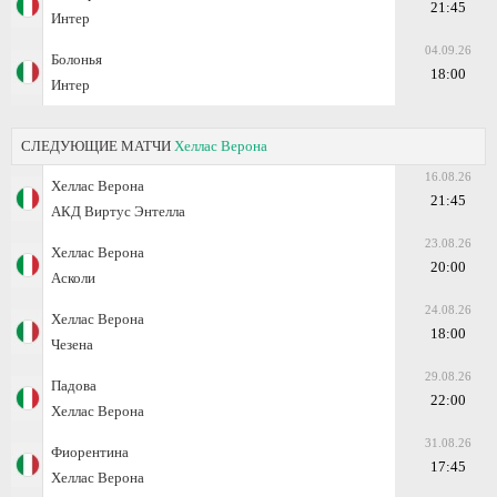
21:45
Интер
04.09.26
Болонья
18:00
Интер
СЛЕДУЮЩИЕ МАТЧИ
Хеллас Верона
16.08.26
Хеллас Верона
21:45
АКД Виртус Энтелла
23.08.26
Хеллас Верона
20:00
Асколи
24.08.26
Хеллас Верона
18:00
Чезена
29.08.26
Падова
22:00
Хеллас Верона
31.08.26
Фиорентина
17:45
Хеллас Верона