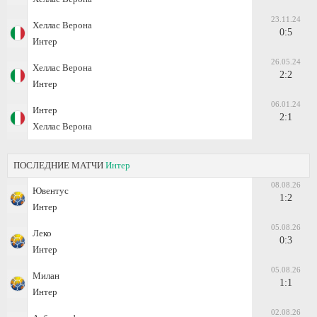
23.11.24
Хеллас Верона
0:5
Интер
26.05.24
Хеллас Верона
2:2
Интер
06.01.24
Интер
2:1
Хеллас Верона
ПОСЛЕДНИЕ МАТЧИ
Интер
08.08.26
Ювентус
1:2
Интер
05.08.26
Леко
0:3
Интер
05.08.26
Милан
1:1
Интер
02.08.26