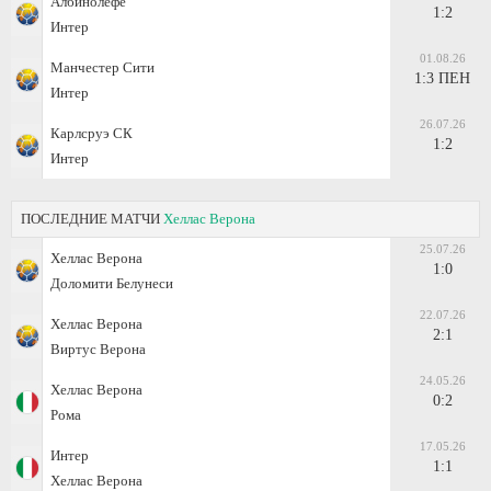
Албинолефе
1:2
Интер
01.08.26
Манчестер Сити
1:3 ПЕН
Интер
26.07.26
Карлсруэ СК
1:2
Интер
ПОСЛЕДНИЕ МАТЧИ
Хеллас Верона
25.07.26
Хеллас Верона
1:0
Доломити Белунеси
22.07.26
Хеллас Верона
2:1
Виртус Верона
24.05.26
Хеллас Верона
0:2
Рома
17.05.26
Интер
1:1
Хеллас Верона