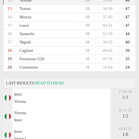
12.
Verona
38
55-61
48
13.
Torino
38
50-50
47
14.
Monza
38
37-45
47
15.
Lazio
38
44-51
47
16.
Sassuolo
38
51-58
44
17.
Napoli
38
39-55
40
18.
Cagliari
38
49-62
39
19.
Frosinone U20
38
47-76
35
20.
Cremonese
38
31-64
24
LAST RESULTS
HEAD TO HEAD
17.05.26
Inter
1:1
Verona
02.11.25
Verona
1:2
Inter
03.05.25
Inter
1:0
Verona