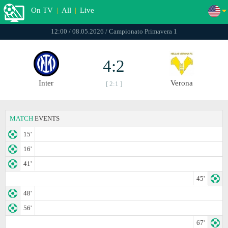
On TV
|
All
|
Live
12:00 / 08.05.2026 / Campionato Primavera 1
4:2
Inter
Verona
[ 2:1 ]
MATCH
EVENTS
15'
16'
41'
45'
48'
56'
67'