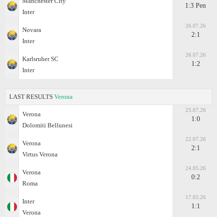
Manchester City
1:3 Pen
Inter
26.07.26
Novara
2:1
Inter
26.07.26
Karlsruher SC
1:2
Inter
LAST RESULTS
Verona
25.07.26
Verona
1:0
Dolomiti Bellunesi
22.07.26
Verona
2:1
Virtus Verona
24.05.26
Verona
0:2
Roma
17.05.26
Inter
1:1
Verona