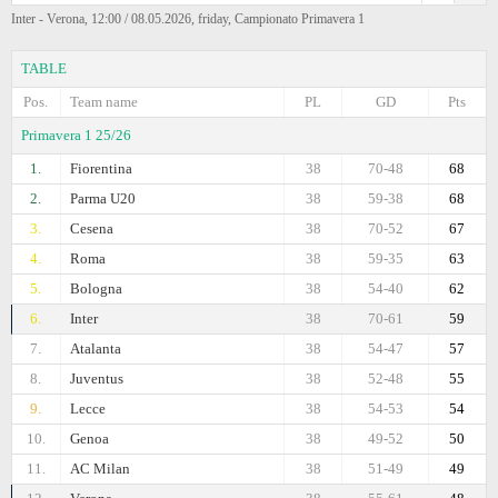
Inter - Verona, 12:00 / 08.05.2026, friday, Campionato Primavera 1
TABLE
Pos.
Team name
PL
GD
Pts
Primavera 1 25/26
1.
Fiorentina
38
70-48
68
2.
Parma U20
38
59-38
68
3.
Cesena
38
70-52
67
4.
Roma
38
59-35
63
5.
Bologna
38
54-40
62
6.
Inter
38
70-61
59
7.
Atalanta
38
54-47
57
8.
Juventus
38
52-48
55
9.
Lecce
38
54-53
54
10.
Genoa
38
49-52
50
11.
AC Milan
38
51-49
49