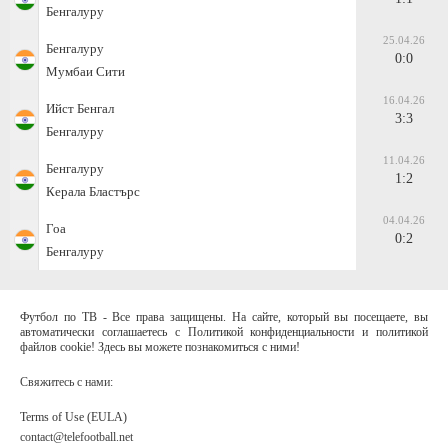
Бенгалуру
25.04.26
Бенгалуру
0:0
Мумбаи Сити
16.04.26
Ийст Бенгал
3:3
Бенгалуру
11.04.26
Бенгалуру
1:2
Керала Бластърс
04.04.26
Гоа
0:2
Бенгалуру
Футбол по ТВ - Все права защищены. На сайте, который вы посещаете, вы
автоматически соглашаетесь с Политикой конфиденциальности и политикой
файлов cookie! Здесь вы можете познакомиться с ними!
Свяжитесь с нами:
Terms of Use (EULA)
contact@telefootball.net