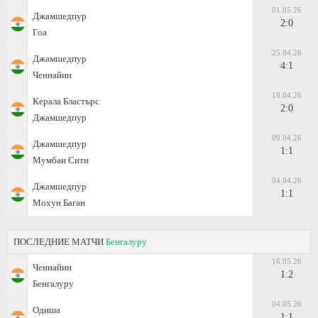
01.05.26
Джамшедпур
2:0
Гоа
25.04.26
Джамшедпур
4:1
Ченнайин
18.04.26
Керала Бластърс
2:0
Джамшедпур
09.04.26
Джамшедпур
1:1
Мумбаи Сити
04.04.26
Джамшедпур
1:1
Мохун Баган
ПОСЛЕДНИЕ МАТЧИ
Бенгалуру
16.05.26
Ченнайин
1:2
Бенгалуру
04.05.26
Одиша
1:1