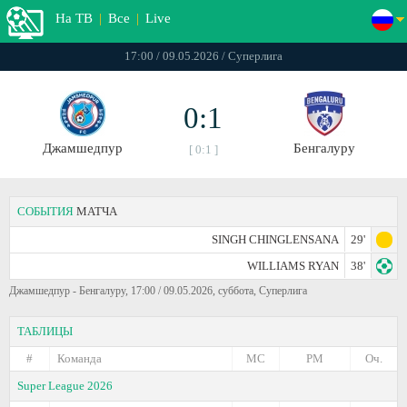
На ТВ
|
Все
|
Live
17:00 / 09.05.2026 / Суперлига
0:1
Джамшедпур
Бенгалуру
[ 0:1 ]
СОБЫТИЯ
МАТЧА
SINGH CHINGLENSANA
29'
WILLIAMS RYAN
38'
Джамшедпур - Бенгалуру, 17:00 / 09.05.2026, суббота, Суперлига
ТАБЛИЦЫ
#
Команда
МС
РМ
Оч.
Super League 2026