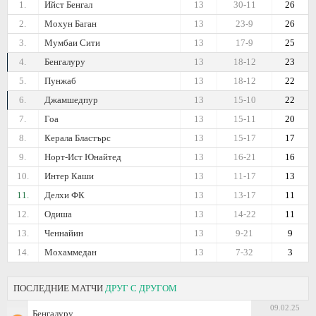
1.
Ийст Бенгал
13
30-11
26
2.
Мохун Баган
13
23-9
26
3.
Мумбаи Сити
13
17-9
25
4.
Бенгалуру
13
18-12
23
5.
Пунжаб
13
18-12
22
6.
Джамшедпур
13
15-10
22
7.
Гоа
13
15-11
20
8.
Керала Бластърс
13
15-17
17
9.
Норт-Ист Юнайтед
13
16-21
16
10.
Интер Каши
13
11-17
13
11.
Делхи ФК
13
13-17
11
12.
Одиша
13
14-22
11
13.
Ченнайин
13
9-21
9
14.
Мохаммедан
13
7-32
3
ПОСЛЕДНИЕ МАТЧИ
ДРУГ С ДРУГОМ
09.02.25
Бенгалуру