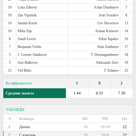
19
Luka Zahovic
Aslan Darabayev
7
18
Zan Vipotnik
Ivan Sviridov
8
14
Jasmin Kurtic
Lev Skvortsov
13
10
Miha Zajc
Arman Kenesov
14
8
Sandi Lovric
Erkin Tapalov
16
7
Benjamin Verbic
Abat Aimbetov
17
5
J. Gorenc-Stankovic
T. Dosmagambetov
18
3
Jure Balkovec
Aleksandr Zuev
19
12
Vid Belec
T. Erlanov
23
Коэффициенты
1
X
2
Средние шансы
1.44
4.33
7.50
ТАБЛИЦЫ
#
Команда
МС
РМ
Оч.
1.
Дания
10
19-10
22
2.
Словения
10
20-9
22