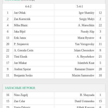
4-4-2
5-4-1
1
Jan Oblak
Igor Shatskiy
12
2
Zan Karnicnik
Sergiy Malyi
2
4
Miha Blazic
A. Marochkin
22
6
Jaka Bijol
Nuraly Alip
3
13
Erik Janza
Marat Bystrov
4
20
P. Stojanovic
Yan Vorogovsky
11
22
A. Gnezda Cerin
Islam Chesnokov
9
21
Timi Elsnik
A. Beysebekov
21
17
Jan Mlakar
Islambek Kuat
5
9
Andraz Sporar
Ramazan Orazov
20
11
Benjamin Sesko
Maxim Samorodov
10
ЗАПАСНЫЕ ИГРОКИ:
16
Nino Zugelj
B. Shayzada
1
15
Zan Celar
Danil Ustimenko
15
23
Vanja Drkusic
Alibek Kassym
6