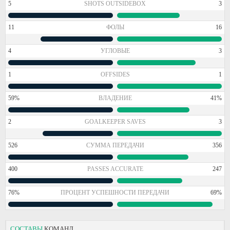
5
SHOTS OUTSIDEBOX
3
11
ФОЛЫ
16
4
УГЛОВЫЕ
3
1
OFFSIDES
1
59%
ВЛАДЕНИЕ
41%
2
GOALKEEPER SAVES
3
526
СУММА ПЕРЕДАЧИ
356
400
PASSES ACCURATE
247
76%
ПРОЦЕНТ УСПЕШНОСТИ ПЕРЕДАЧИ
69%
СОСТАВЫ
КОМАНД