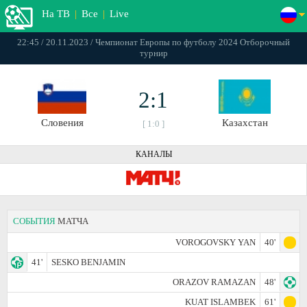
На ТВ
|
Все
|
Live
22:45 / 20.11.2023 / Чемпионат Европы по футболу 2024 Отборочный
турнир
2:1
Словения
Казахстан
[ 1:0 ]
КАНАЛЫ
СОБЫТИЯ
МАТЧА
VOROGOVSKY YAN
40'
41'
SESKO BENJAMIN
ORAZOV RAMAZAN
48'
KUAT ISLAMBEK
61'