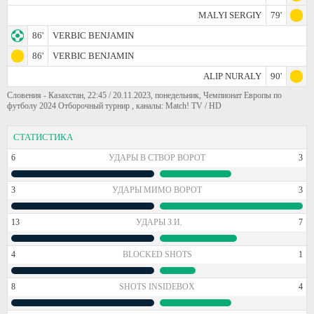
MALYI SERGIY
79'
86'
VERBIC BENJAMIN
86'
VERBIC BENJAMIN
ALIP NURALY
90'
Словения - Казахстан, 22:45 / 20.11.2023, понедельник, Чемпионат Европы по
футболу 2024 Отборочный турнир , каналы: Match! TV / HD
СТАТИСТИКА
6
УДАРЫ В СТВОР ВОРОТ
3
3
УДАРЫ МИМО ВОРОТ
3
13
УДАРЫ З.И.
7
4
BLOCKED SHOTS
1
8
SHOTS INSIDEBOX
4