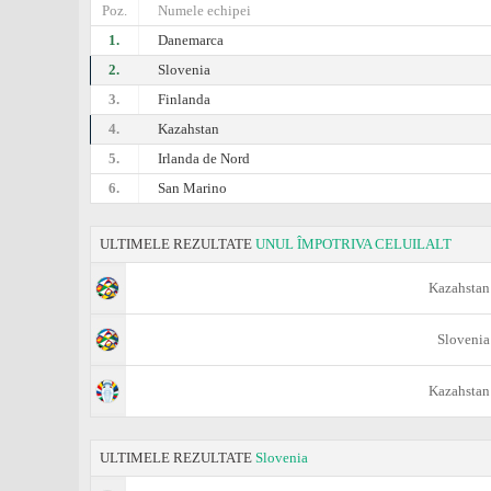
Poz.
Numele echipei
1.
Danemarca
2.
Slovenia
3.
Finlanda
4.
Kazahstan
5.
Irlanda de Nord
6.
San Marino
ULTIMELE REZULTATE
UNUL ÎMPOTRIVA CELUILALT
Kazahstan
Slovenia
Kazahstan
ULTIMELE REZULTATE
Slovenia