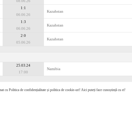
08.06.26
1:1
Kazahstan
06.06.26
1:3
Kazahstan
06.06.26
2:0
Kazahstan
05.06.26
25.03.24
Namibia
17:00
mat cu Politica de confidențialitate și politica de cookie-uri! Aici puteți face cunoștință cu ei!