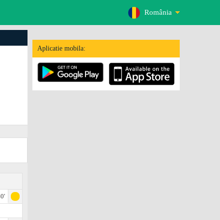
România
Aplicatie mobila:
0'