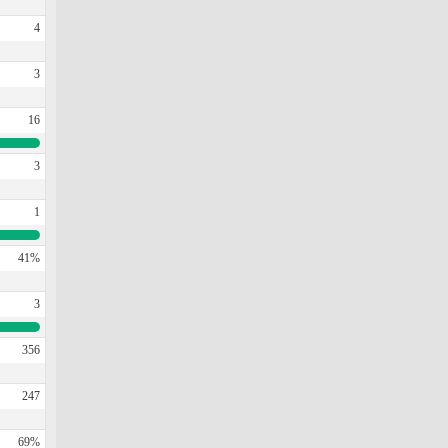
4
3
16
3
1
41%
3
356
247
69%