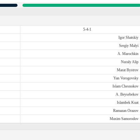
5-4-1
Igor Shatskiy
Sergiy Malyi
A. Marochkin
Nuraly Alip
Marat Bystrov
Yan Vorogovsky
Islam Chesnokov
A. Beysebekov
Islambek Kuat
Ramazan Orazov
Maxim Samorodov