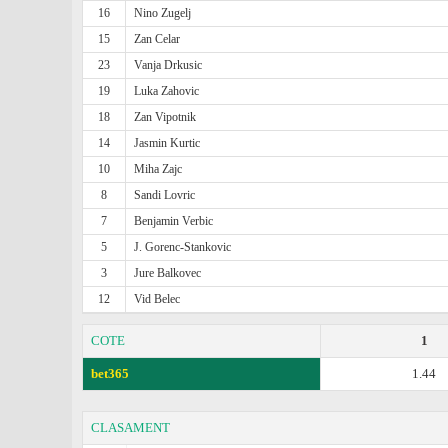
16
Nino Zugelj
15
Zan Celar
23
Vanja Drkusic
19
Luka Zahovic
18
Zan Vipotnik
14
Jasmin Kurtic
10
Miha Zajc
8
Sandi Lovric
7
Benjamin Verbic
5
J. Gorenc-Stankovic
3
Jure Balkovec
12
Vid Belec
COTE
1
bet365
1.44
CLASAMENT