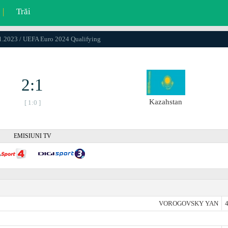
|
Trăi
11.2023 / UEFA Euro 2024 Qualifying
2:1
Kazahstan
[ 1:0 ]
EMISIUNI TV
VOROGOVSKY YAN
4