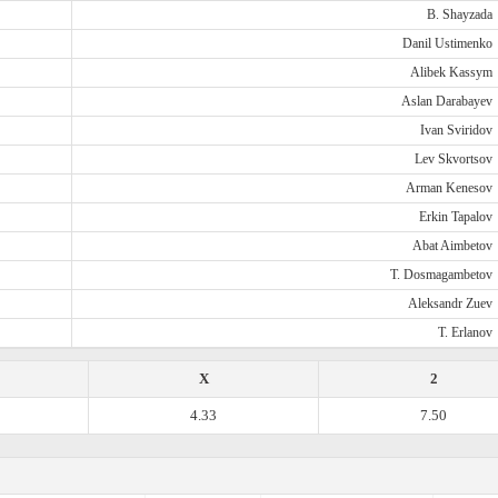
B. Shayzada
Danil Ustimenko
Alibek Kassym
Aslan Darabayev
Ivan Sviridov
Lev Skvortsov
Arman Kenesov
Erkin Tapalov
Abat Aimbetov
T. Dosmagambetov
Aleksandr Zuev
T. Erlanov
X
2
4.33
7.50