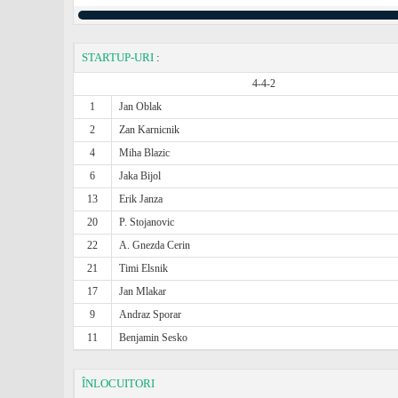
STARTUP-URI
:
4-4-2
1
Jan Oblak
2
Zan Karnicnik
4
Miha Blazic
6
Jaka Bijol
13
Erik Janza
20
P. Stojanovic
22
A. Gnezda Cerin
21
Timi Elsnik
17
Jan Mlakar
9
Andraz Sporar
11
Benjamin Sesko
ÎNLOCUITORI