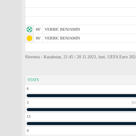
86'
VERBIC BENJAMIN
86'
VERBIC BENJAMIN
Slovenia - Kazahstan, 21:45 / 20.11.2023, luni, UEFA Euro 2024
STATS
6
3
ȘU
13
4