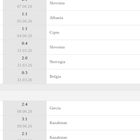
Slovenia
07.06.26
1:1
Albania
05.06.26
1:1
Cipru
04.06.26
0:4
Slovenia
31.03.26
2:0
Norvegia
31.03.26
0:3
Belgia
31.03.26
2:4
Grecia
09.06.26
3:1
Kazahstan
09.06.26
2:1
Kazahstan