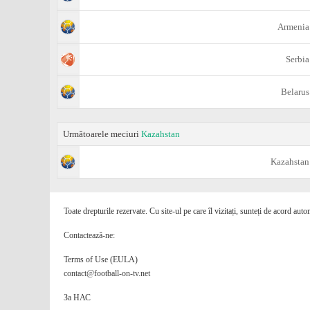
Armenia
Serbia
Belarus
Următoarele meciuri
Kazahstan
Kazahstan
Toate drepturile rezervate. Cu site-ul pe care îl vizitați, sunteți de acord auto
Contactează-ne:
Terms of Use (EULA)
contact@football-on-tv.net
За НАС