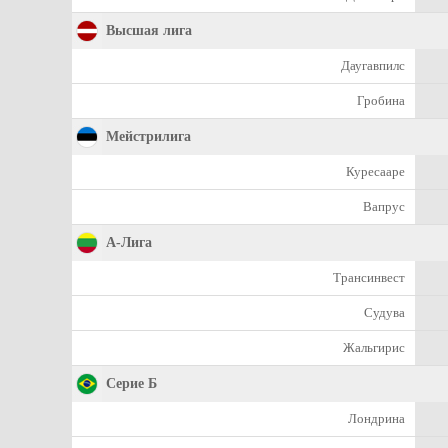
Высшая лига
Даугавпилс
Гробина
Мейстрилига
Куресааре
Вапрус
А-Лига
Трансинвест
Судува
Жальгирис
Серие Б
Лондрина