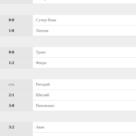
0:0
Супер Нова
1:0
Лиепая
0:0
Транс
1:2
Флора
отк
Ритеряй
2:1
Шяуляй
3:0
Паневежис
3:2
Аваи