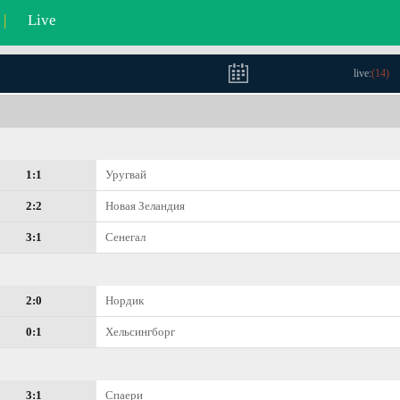
|
Live
live:
(
14
)
1:1
Уругвай
2:2
Новая Зеландия
3:1
Сенегал
2:0
Нордик
0:1
Хельсингборг
3:1
Спаери