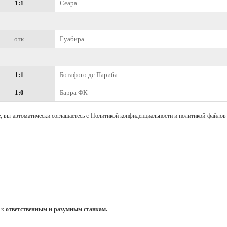
1:1
Сеара
отк
Гуабира
1:1
Ботафого де Париба
1:0
Барра ФК
, вы автоматически соглашаетесь с Политикой конфиденциальности и политикой файлов 
 к
ответственным и разумным ставкам.
.