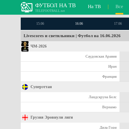
ФУТБОЛ НА ТВ
На ТВ
|
Все
TELEFOOTBALL.net
15.06
16.06
17.06
Livescores и светильники | Футбол на 16.06.2026
ЧМ-2026
Саудовская Аравия
Иран
Франция
Суперэттан
Ландскруна Болс
Вернамо
Грузия Эровнули лиги
Дила Гори