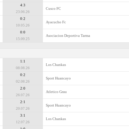
4:3
Cusco FC
23.06.26
0:2
Ayacucho Fc
10.05.26
0:0
Asociacion Deportiva Tarma
15.09.25
1:1
Los Chankas
08.08.26
0:2
Sport Huancayo
02.08.26
2:0
Atletico Grau
26.07.26
2:1
Sport Huancayo
20.07.26
3:1
Los Chankas
12.07.26
1:0