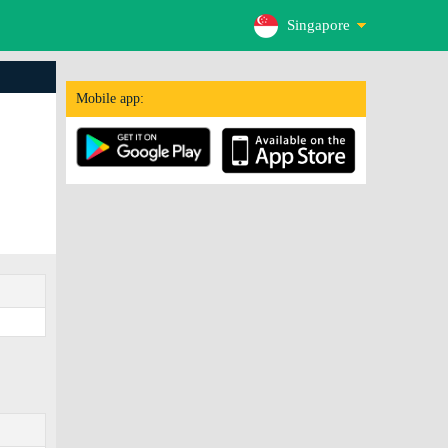
Singapore
Mobile app: