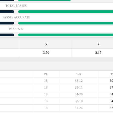
TOTAL PASSES
PASSES ACCURATE
PASSES %
X
2
3.50
2.15
PL
GD
Pt
18
38-12
3
18
23-11
3
18
34-20
3
18
28-18
3
18
31-24
3