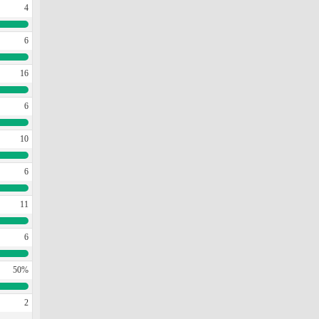
4
6
16
6
10
6
11
6
50%
2