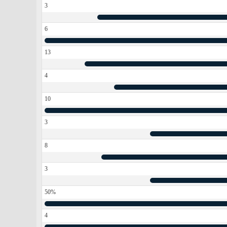
3
6
13
4
10
3
8
3
50%
4