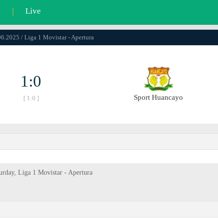
l
|
Live
06.2025 / Liga 1 Movistar - Apertura
1:0
Sport Huancayo
[ 1:0 ]
urday, Liga 1 Movistar - Apertura