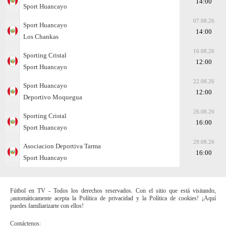
14:00
Sport Huancayo
07.08.26
Sport Huancayo
14:00
Los Chankas
16.08.26
Sporting Cristal
12:00
Sport Huancayo
22.08.26
Sport Huancayo
12:00
Deportivo Moquegua
26.08.26
Sporting Cristal
16:00
Sport Huancayo
29.08.26
Asociacion Deportiva Tarma
16:00
Sport Huancayo
Fútbol en TV - Todos los derechos reservados. Con el sitio que está visitando,
¡automáticamente acepta la Política de privacidad y la Política de cookies! ¡Aquí
puedes familiarizarte con ellos!
Contáctenos: