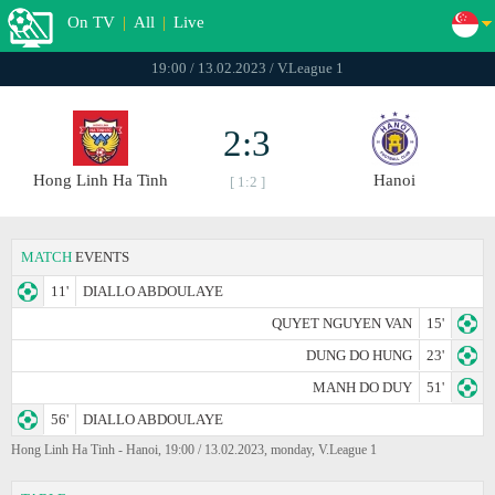
On TV
|
All
|
Live
19:00 / 13.02.2023 / V.League 1
2:3
Hong Linh Ha Tinh
Hanoi
[ 1:2 ]
MATCH
EVENTS
11'
DIALLO ABDOULAYE
QUYET NGUYEN VAN
15'
DUNG DO HUNG
23'
MANH DO DUY
51'
56'
DIALLO ABDOULAYE
Hong Linh Ha Tinh - Hanoi, 19:00 / 13.02.2023, monday, V.League 1