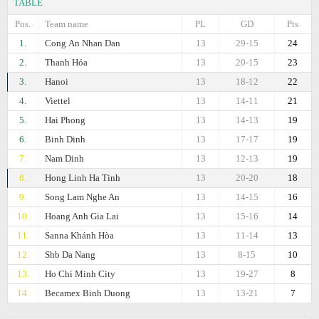
TABLE
Pos.
Team name
PL
GD
Pts
1.
Cong Аn Nhan Dan
13
29-15
24
2.
Thanh Hóa
13
20-15
23
3.
Hanoi
13
18-12
22
4.
Viettel
13
14-11
21
5.
Hai Phong
13
14-13
19
6.
Binh Dinh
13
17-17
19
7.
Nam Dinh
13
12-13
19
8.
Hong Linh Ha Tinh
13
20-20
18
9.
Song Lam Nghe An
13
14-15
16
10.
Hoang Anh Gia Lai
13
15-16
14
11.
Sanna Khánh Hòa
13
11-14
13
12.
Shb Da Nang
13
8-15
10
13.
Ho Chi Minh City
13
19-27
8
14.
Becamex Binh Duong
13
13-21
7