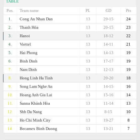
TABLE
Pos.
Team name
PL
GD
Pts
1.
Cong Аn Nhan Dan
13
29-15
24
2.
Thanh Hóa
13
20-15
23
3.
Hanoi
13
18-12
22
4.
Viettel
13
14-11
21
5.
Hai Phong
13
14-13
19
6.
Binh Dinh
13
17-17
19
7.
Nam Dinh
13
12-13
19
8.
Hong Linh Ha Tinh
13
20-20
18
9.
Song Lam Nghe An
13
14-15
16
10.
Hoang Anh Gia Lai
13
15-16
14
11.
Sanna Khánh Hòa
13
11-14
13
12.
Shb Da Nang
13
8-15
10
13.
Ho Chi Minh City
13
19-27
8
14.
Becamex Binh Duong
13
13-21
7