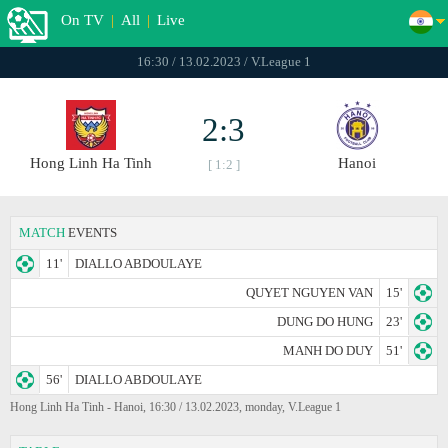
On TV
|
All
|
Live
16:30 / 13.02.2023 / V.League 1
2:3
Hong Linh Ha Tinh
Hanoi
[ 1:2 ]
MATCH
EVENTS
11'
DIALLO ABDOULAYE
QUYET NGUYEN VAN
15'
DUNG DO HUNG
23'
MANH DO DUY
51'
56'
DIALLO ABDOULAYE
Hong Linh Ha Tinh - Hanoi, 16:30 / 13.02.2023, monday, V.League 1