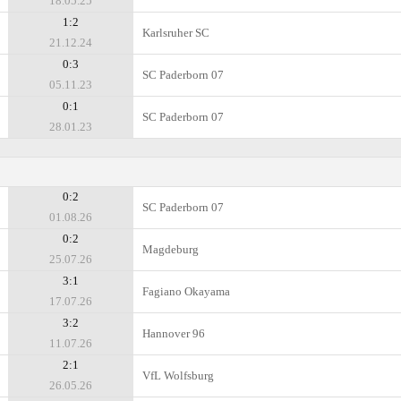
18.05.25
1:2
Karlsruher SC
21.12.24
0:3
SC Paderborn 07
05.11.23
0:1
SC Paderborn 07
28.01.23
0:2
SC Paderborn 07
01.08.26
0:2
Magdeburg
25.07.26
3:1
Fagiano Okayama
17.07.26
3:2
Hannover 96
11.07.26
2:1
VfL Wolfsburg
26.05.26