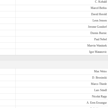
C. Kobald
Marcel Beifus
David Herold
Leon Jensen
Jerome Gondorf
Dzenis Burnic
Paul Nebel
Marvin Wanitzek
Igor Matanovic
Max Weiss
D. Brosinski
Marco Thiede
Lars Stindl
Nicolai Rapp
A. Eren Ersungur