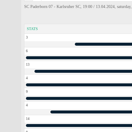
SC Paderborn 07 - Karlsruher SC, 19:00 / 13.04.2024, saturday
STATS
3
6
13
4
9
4
14