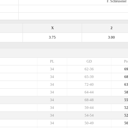
F. Schleusener
X
2
3.75
3.00
PL
GD
Pt
34
62-36
6
34
65-39
6
34
72-40
6
34
64-44
5
34
68-48
5
34
59-44
5
34
54-54
5
34
50-49
5