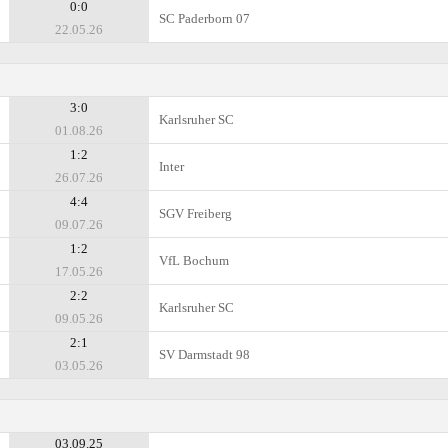
0:0
SC Paderborn 07
22.05.26
3:0
Karlsruher SC
01.08.26
1:2
Inter
26.07.26
4:4
SGV Freiberg
09.07.26
1:2
VfL Bochum
17.05.26
2:2
Karlsruher SC
09.05.26
2:1
SV Darmstadt 98
03.05.26
03.09.25