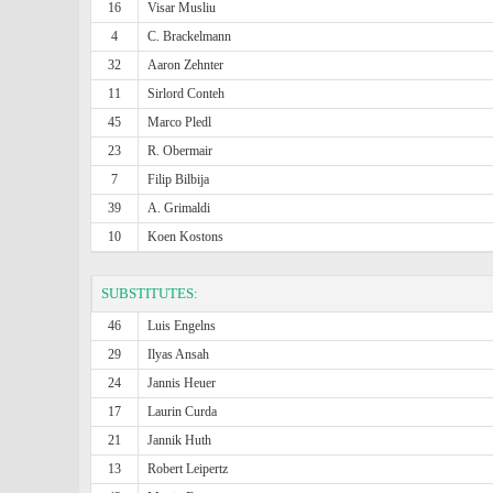
16
Visar Musliu
4
C. Brackelmann
32
Aaron Zehnter
11
Sirlord Conteh
45
Marco Pledl
23
R. Obermair
7
Filip Bilbija
39
A. Grimaldi
10
Koen Kostons
SUBSTITUTES:
46
Luis Engelns
29
Ilyas Ansah
24
Jannis Heuer
17
Laurin Curda
21
Jannik Huth
13
Robert Leipertz