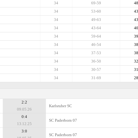
34
69-59
4
34
53-60
4
34
49-63
4
34
43-64
4
34
59-64
3
34
46-54
3
34
37-53
3
34
36-50
3
34
30-57
3
34
31-69
2
2:2
Karlsruher SC
09.05.26
0:4
SC Paderborn 07
13.12.25
3:0
SC Paderborn 07