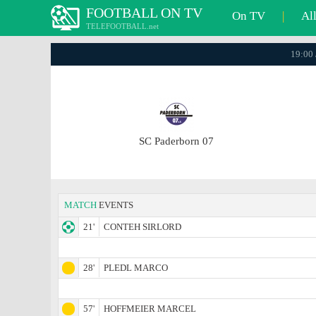
FOOTBALL ON TV
On TV
|
Al
TELEFOOTBALL.net
19:00 
SC Paderborn 07
MATCH
EVENTS
21'
CONTEH SIRLORD
28'
PLEDL MARCO
57'
HOFFMEIER MARCEL