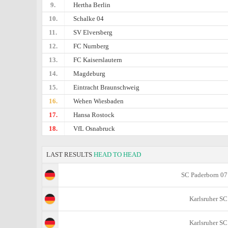
9.
Hertha Berlin
10.
Schalke 04
11.
SV Elversberg
12.
FC Nurnberg
13.
FC Kaiserslautern
14.
Magdeburg
15.
Eintracht Braunschweig
16.
Wehen Wiesbaden
17.
Hansa Rostock
18.
VfL Osnabruck
LAST RESULTS
HEAD TO HEAD
SC Paderborn 07
Karlsruher SC
Karlsruher SC