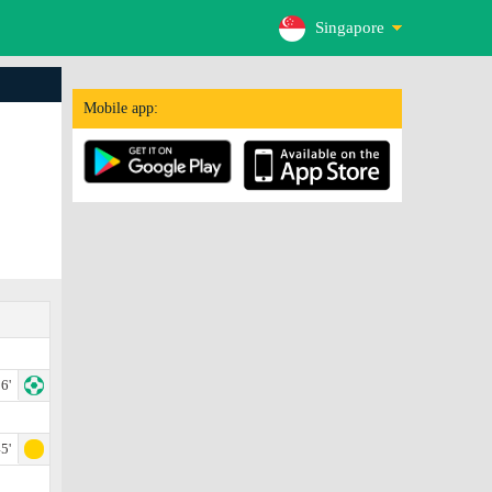
Singapore
Mobile app:
6'
5'