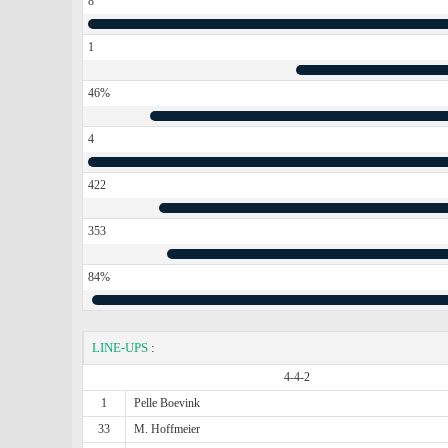
8
1
46%
4
422
353
84%
LINE-UPS
:
4-4-2
1
Pelle Boevink
33
M. Hoffmeier