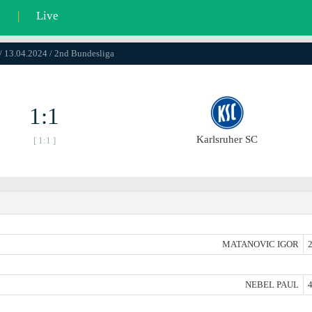
l
|
Live
/ 13.04.2024 / 2nd Bundesliga
1:1
Karlsruher SC
[ 1:1 ]
MATANOVIC IGOR
2
NEBEL PAUL
4