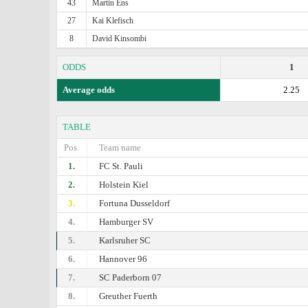
43
Martin Ens
27
Kai Klefisch
8
David Kinsombi
ODDS
1
Average odds
2.25
TABLE
Pos.
Team name
1.
FC St. Pauli
2.
Holstein Kiel
3.
Fortuna Dusseldorf
4.
Hamburger SV
5.
Karlsruher SC
6.
Hannover 96
7.
SC Paderborn 07
8.
Greuther Fuerth