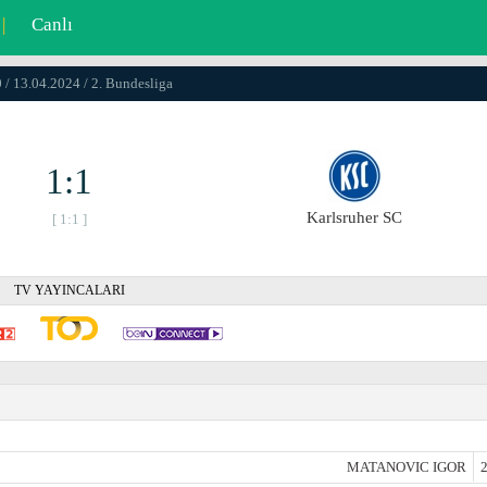
|
Canlı
 / 13.04.2024 / 2. Bundesliga
1:1
Karlsruher SC
[ 1:1 ]
TV YAYINCALARI
MATANOVIC IGOR
2