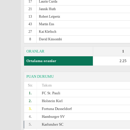
17
Laurin Curda
21
Jannik Huth
13
Robert Leipertz
43
Martin Ens
27
Kai Klefisch
8
David Kinsombi
ORANLAR
1
Ortalama oranlar
2.25
PUAN DURUMU
Sir.
Takım
1.
FC St. Pauli
2.
Holstein Kiel
3.
Fortuna Dusseldorf
4.
Hamburger SV
5.
Karlsruher SC