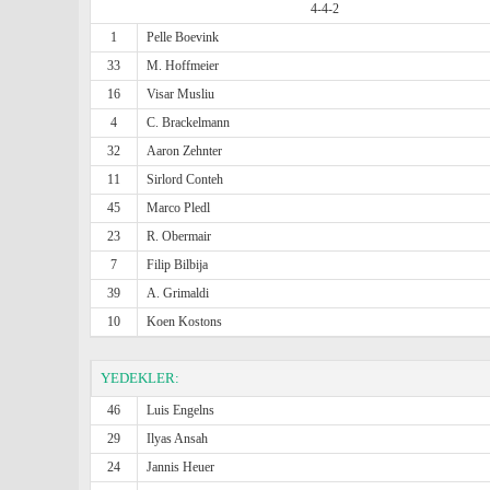
4-4-2
1
Pelle Boevink
33
M. Hoffmeier
16
Visar Musliu
4
C. Brackelmann
32
Aaron Zehnter
11
Sirlord Conteh
45
Marco Pledl
23
R. Obermair
7
Filip Bilbija
39
A. Grimaldi
10
Koen Kostons
YEDEKLER:
46
Luis Engelns
29
Ilyas Ansah
24
Jannis Heuer