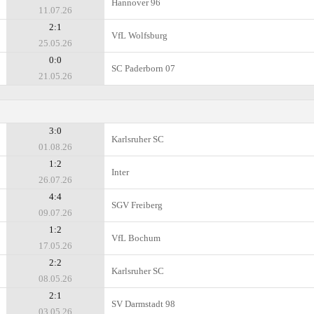
Hannover 96
11.07.26
2:1
VfL Wolfsburg
25.05.26
0:0
SC Paderborn 07
21.05.26
3:0
Karlsruher SC
01.08.26
1:2
Inter
26.07.26
4:4
SGV Freiberg
09.07.26
1:2
VfL Bochum
17.05.26
2:2
Karlsruher SC
08.05.26
2:1
SV Darmstadt 98
03.05.26