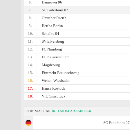
6.
Hannover 96
7.
SC Paderborn 07
8.
Greuther Fuerth
9.
Hertha Berlin
10.
Schalke 04
11.
SV Elversberg
12.
FC Nurnberg
13.
FC Kaiserslautern
14.
Magdeburg
15.
Eintracht Braunschweig
16.
Wehen Wiesbaden
17.
Hansa Rostock
18.
VfL Osnabruck
SON MAÇLAR
İKİ TAKIM ARASINDAKİ
SC Paderborn 07