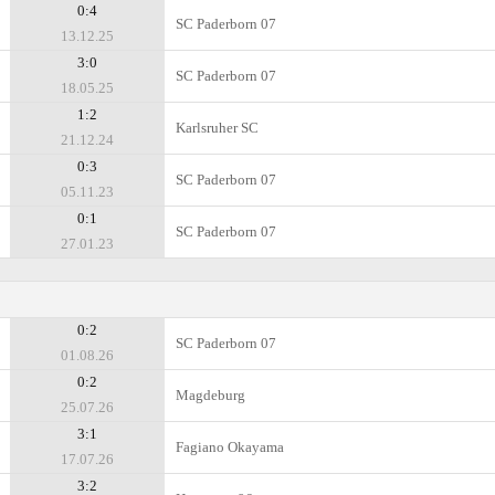
0:4
SC Paderborn 07
13.12.25
3:0
SC Paderborn 07
18.05.25
1:2
Karlsruher SC
21.12.24
0:3
SC Paderborn 07
05.11.23
0:1
SC Paderborn 07
27.01.23
0:2
SC Paderborn 07
01.08.26
0:2
Magdeburg
25.07.26
3:1
Fagiano Okayama
17.07.26
3:2