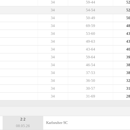
34
59-44
5
34
54-54
5
34
50-49
5
34
69-59
4
34
53-60
4
34
49-63
4
34
43-64
4
34
59-64
3
34
46-54
3
34
37-53
3
34
36-50
3
34
30-57
3
34
31-69
2
2:2
Karlsruher SC
08.05.26