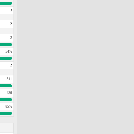
3
2
2
54%
2
511
436
85%