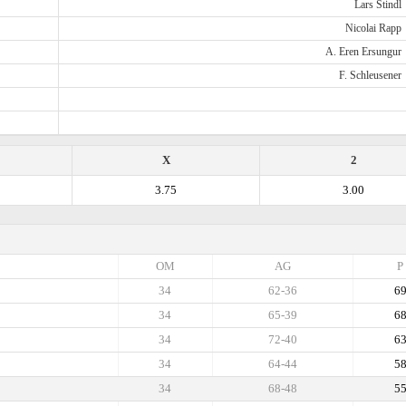
Lars Stindl
Nicolai Rapp
A. Eren Ersungur
F. Schleusener
X
2
3.75
3.00
OM
AG
P
34
62-36
6
34
65-39
6
34
72-40
6
34
64-44
5
34
68-48
5