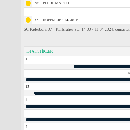
28'
PLEDL MARCO
57'
HOFFMEIER MARCEL
SC Paderborn 07 - Karlsruher SC, 14:00 / 13.04.2024, cumartesi
İSTATİSTİKLER
3
6
13
4
9
4