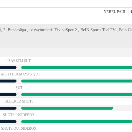
NEBEL PAUL
4
̇, 2. Bundesliga , tv yayincalari: TivibuSpor 2 , BeIN Sports Tod TV , Bein C
İSABETLI ŞUT
KALEYI BULMAYAN ŞUT
ŞUT
BLOCKED SHOTS
SHOTS INSIDEBOX
SHOTS OUTSIDEBOX