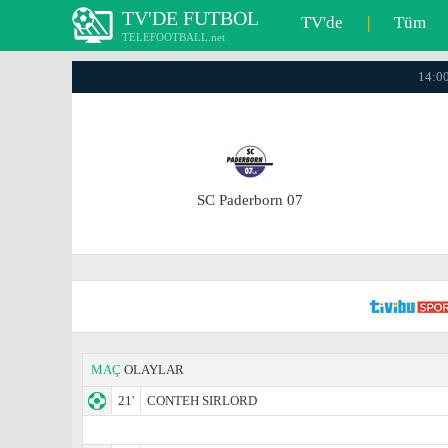
TV'DE FUTBOL
TV'de
|
Tüm
TELEFOOTBALL.net
14:00
SC Paderborn 07
MAÇ
OLAYLAR
21'
CONTEH SIRLORD