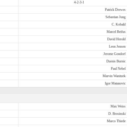
4-2-3-1
Patrick Drewes
Sebastian Jung
C. Kobald
Marcel Beifus
David Herold
Leon Jensen
Jerome Gondorf
Dzenis Burnic
Paul Nebel
Marvin Wanitzek
Igor Matanovic
Max Weiss
D. Brosinski
Marco Thiede