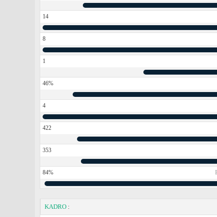
14
8
1
46%
4
422
353
84%
KADRO
: