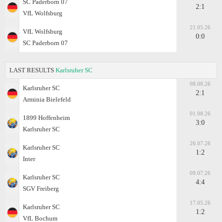
SC Paderborn 07
2:1
VfL Wolfsburg
21.05.26
VfL Wolfsburg
0:0
SC Paderborn 07
LAST RESULTS
Karlsruher SC
08.08.26
Karlsruher SC
2:1
Arminia Bielefeld
01.08.26
1899 Hoffenheim
3:0
Karlsruher SC
26.07.26
Karlsruher SC
1:2
Inter
09.07.26
Karlsruher SC
4:4
SGV Freiberg
17.05.26
Karlsruher SC
1:2
VfL Bochum