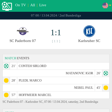
On TV
|
All
|
Live
07:00 / 13.04.2024 / 2nd Bundesliga
1:1
SC Paderborn 07
Karlsruher SC
[ 1:1 ]
MATCH
EVENTS
21'
CONTEH SIRLORD
MATANOVIC IGOR
26'
28'
PLEDL MARCO
NEBEL PAUL
45'
57'
HOFFMEIER MARCEL
SC Paderborn 07 - Karlsruher SC, 07:00 / 13.04.2024, saturday, 2nd Bundesliga