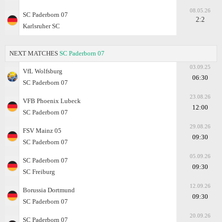
08.05.26
SC Paderborn 07
2:2
Karlsruher SC
NEXT MATCHES
SC Paderborn 07
03.09.25
VfL Wolfsburg
06:30
SC Paderborn 07
23.08.26
VFB Phoenix Lubeck
12:00
SC Paderborn 07
29.08.26
FSV Mainz 05
09:30
SC Paderborn 07
05.09.26
SC Paderborn 07
09:30
SC Freiburg
12.09.26
Borussia Dortmund
09:30
SC Paderborn 07
20.09.26
SC Paderborn 07