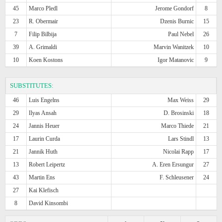
45
Marco Pledl
Jerome Gondorf
8
23
R. Obermair
Dzenis Burnic
15
7
Filip Bilbija
Paul Nebel
26
39
A. Grimaldi
Marvin Wanitzek
10
10
Koen Kostons
Igor Matanovic
9
SUBSTITUTES:
46
Luis Engelns
Max Weiss
29
29
Ilyas Ansah
D. Brosinski
18
24
Jannis Heuer
Marco Thiede
21
17
Laurin Curda
Lars Stindl
13
21
Jannik Huth
Nicolai Rapp
17
13
Robert Leipertz
A. Eren Ersungur
27
43
Martin Ens
F. Schleusener
24
27
Kai Klefisch
8
David Kinsombi