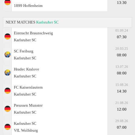
13:30
1899 Hoffenheim
NEXT MATCHES
Karlsruher SC
01.09.24
Eintracht Braunschweig
07:30
Karlsruher SC
20.03.25
SC Freiburg
08:00
Karlsruher SC
13.07.26
Hradec Kralove
08:00
Karlsruher SC
15.08.26
FC Kaiserslautern
14:30
Karlsruher SC
21.08.26
Preussen Munster
12:00
Karlsruher SC
29.08.26
Karlsruher SC
07:00
VfL Wolfsburg