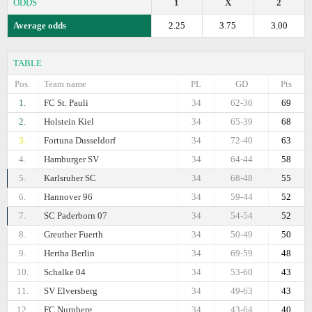
ODDS
1
X
2
Average odds
2.25
3.75
3.00
TABLE
Pos.
Team name
PL
GD
Pts
1.
FC St. Pauli
34
62-36
69
2.
Holstein Kiel
34
65-39
68
3.
Fortuna Dusseldorf
34
72-40
63
4.
Hamburger SV
34
64-44
58
5.
Karlsruher SC
34
68-48
55
6.
Hannover 96
34
59-44
52
7.
SC Paderborn 07
34
54-54
52
8.
Greuther Fuerth
34
50-49
50
9.
Hertha Berlin
34
69-59
48
10.
Schalke 04
34
53-60
43
11.
SV Elversberg
34
49-63
43
12.
FC Nurnberg
34
43-64
40