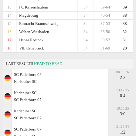
13.
FC Kaiserslautern
34
59-64
39
14.
Magdeburg
34
46-54
38
15.
Eintracht Braunschweig
34
37-53
38
16.
Wehen Wiesbaden
34
36-50
32
17.
Hansa Rostock
34
30-57
31
18.
VfL Osnabruck
34
31-69
28
LAST RESULTS
HEAD TO HEAD
08.05.26
SC Paderborn 07
2:2
Karlsruher SC
13.12.25
Karlsruher SC
0:4
SC Paderborn 07
18.05.25
Karlsruher SC
3:0
SC Paderborn 07
21.12.24
SC Paderborn 07
1:2