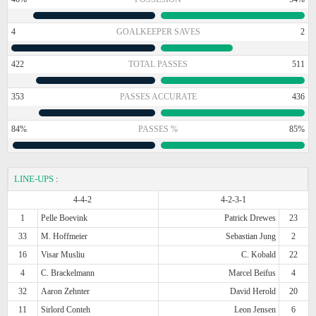
4
GOALKEEPER SAVES
2
422
TOTAL PASSES
511
353
PASSES ACCURATE
436
84%
PASSES %
85%
LINE-UPS
:
4-4-2
4-2-3-1
1
Pelle Boevink
Patrick Drewes
23
33
M. Hoffmeier
Sebastian Jung
2
16
Visar Musliu
C. Kobald
22
4
C. Brackelmann
Marcel Beifus
4
32
Aaron Zehnter
David Herold
20
11
Sirlord Conteh
Leon Jensen
6