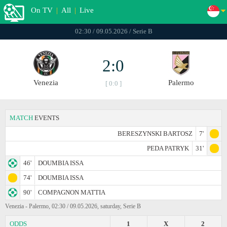
On TV
|
All
|
Live
02:30 / 09.05.2026 / Serie B
2:0
Venezia
Palermo
[ 0:0 ]
MATCH
EVENTS
BERESZYNSKI BARTOSZ
7'
PEDA PATRYK
31'
46'
DOUMBIA ISSA
74'
DOUMBIA ISSA
90'
COMPAGNON MATTIA
Venezia - Palermo, 02:30 / 09.05.2026, saturday, Serie B
ODDS
1
X
2