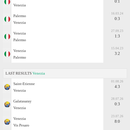
0:1
Venezia
16.03.24
Palermo
0:3
Venezia
27.09.23
Venezia
1:3
Palermo
15.04.23
Venezia
3:2
Palermo
LAST RESULTS
Venezia
01.08.26
Saint-Etienne
4:3
Venezia
28.07.26
Galatasaray
0:3
Venezia
23.07.26
Venezia
8:0
Vis Pesaro