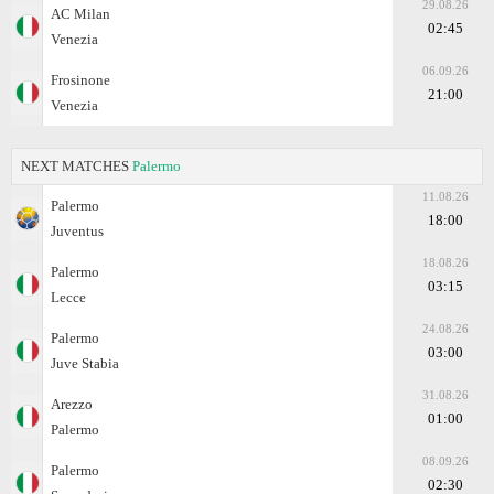
29.08.26
AC Milan
02:45
Venezia
06.09.26
Frosinone
21:00
Venezia
NEXT MATCHES
Palermo
11.08.26
Palermo
18:00
Juventus
18.08.26
Palermo
03:15
Lecce
24.08.26
Palermo
03:00
Juve Stabia
31.08.26
Arezzo
01:00
Palermo
08.09.26
Palermo
02:30