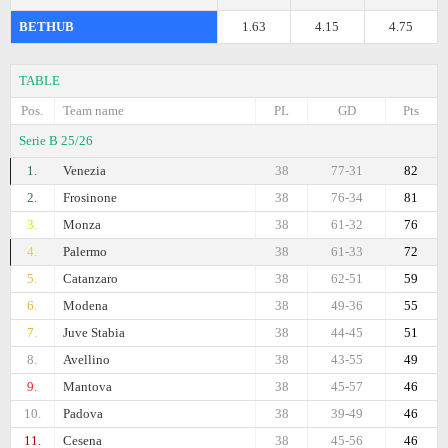
BETHUB
1.63
4.15
4.75
TABLE
Pos.
Team name
PL
GD
Pts
Serie B 25/26
1.
Venezia
38
77-31
82
2.
Frosinone
38
76-34
81
3.
Monza
38
61-32
76
4.
Palermo
38
61-33
72
5.
Catanzaro
38
62-51
59
6.
Modena
38
49-36
55
7.
Juve Stabia
38
44-45
51
8.
Avellino
38
43-55
49
9.
Mantova
38
45-57
46
10.
Padova
38
39-49
46
11.
Cesena
38
45-56
46