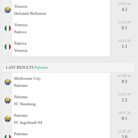
19.07.26
Venezia
4:2
Dolomiti Bellunesi
23.05.26
Venezia
0:1
Padova
16.05.26
Padova
1:1
Venezia
LAST RESULTS
Palermo
07.08.26
Melbourne City
0:2
Palermo
25.07.26
Palermo
2:2
FC Nurnberg
18.07.26
Palermo
0:1
FC Ingolstadt 04
21.05.26
Palermo
2:0