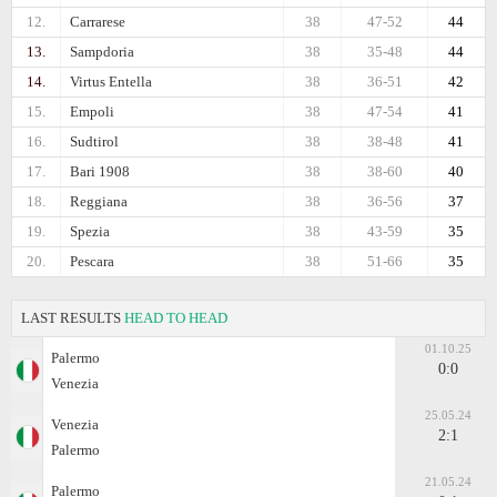
12.
Carrarese
38
47-52
44
13.
Sampdoria
38
35-48
44
14.
Virtus Entella
38
36-51
42
15.
Empoli
38
47-54
41
16.
Sudtirol
38
38-48
41
17.
Bari 1908
38
38-60
40
18.
Reggiana
38
36-56
37
19.
Spezia
38
43-59
35
20.
Pescara
38
51-66
35
LAST RESULTS
HEAD TO HEAD
01.10.25
Palermo
0:0
Venezia
25.05.24
Venezia
2:1
Palermo
21.05.24
Palermo