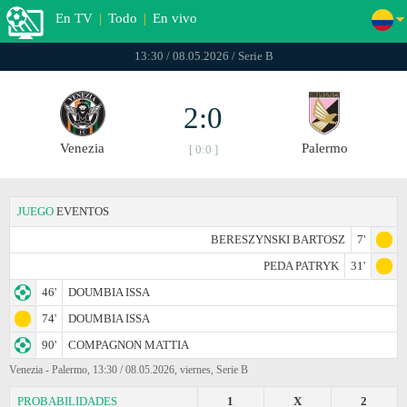
En TV
|
Todo
|
En vivo
13:30 / 08.05.2026 / Serie B
2:0
Venezia
Palermo
[ 0:0 ]
JUEGO
EVENTOS
BERESZYNSKI BARTOSZ
7'
PEDA PATRYK
31'
46'
DOUMBIA ISSA
74'
DOUMBIA ISSA
90'
COMPAGNON MATTIA
Venezia - Palermo, 13:30 / 08.05.2026, viernes, Serie B
PROBABILIDADES
1
X
2