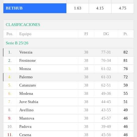
BETHUB
1.63
4.15
4.75
CLASIFICACIONES
Pos.
Equipo
PJ
DG
Pt.
Serie B 25/26
1.
Venezia
38
77-31
82
2.
Frosinone
38
76-34
81
3.
Monza
38
61-32
76
4.
Palermo
38
61-33
72
5.
Catanzaro
38
62-51
59
6.
Modena
38
49-36
55
7.
Juve Stabia
38
44-45
51
8.
Avellino
38
43-55
49
9.
Mantova
38
45-57
46
10.
Padova
38
39-49
46
11.
Cesena
38
45-56
46