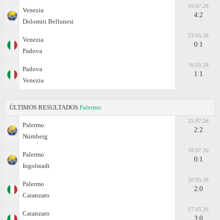
19.07.26
Venezia
4:2
Dolomiti Bellunesi
23.05.26
Venezia
0:1
Padova
16.05.26
Padova
1:1
Venezia
ÚLTIMOS RESULTADOS
Palermo
25.07.26
Palermo
2:2
Nürnberg
18.07.26
Palermo
0:1
Ingolstadt
20.05.26
Palermo
2:0
Catanzaro
17.05.26
Catanzaro
3:0