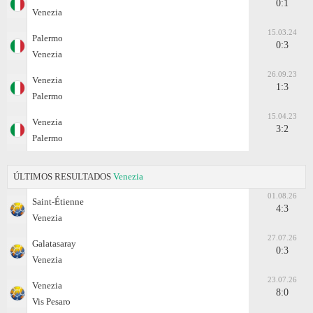
0:1
Venezia
15.03.24
Palermo
0:3
Venezia
26.09.23
Venezia
1:3
Palermo
15.04.23
Venezia
3:2
Palermo
ÚLTIMOS RESULTADOS
Venezia
01.08.26
Saint-Étienne
4:3
Venezia
27.07.26
Galatasaray
0:3
Venezia
23.07.26
Venezia
8:0
Vis Pesaro