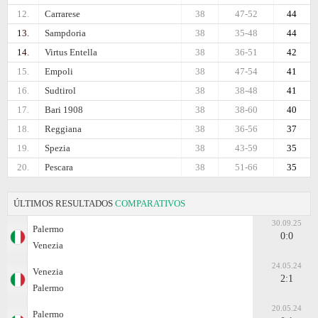
12.
Carrarese
38
47-52
44
13.
Sampdoria
38
35-48
44
14.
Virtus Entella
38
36-51
42
15.
Empoli
38
47-54
41
16.
Sudtirol
38
38-48
41
17.
Bari 1908
38
38-60
40
18.
Reggiana
38
36-56
37
19.
Spezia
38
43-59
35
20.
Pescara
38
51-66
35
ÚLTIMOS RESULTADOS
COMPARATIVOS
30.09.25
Palermo
0:0
Venezia
24.05.24
Venezia
2:1
Palermo
20.05.24
Palermo