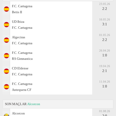
23.05.26
F.C. Cartagena
2:2
Betis II
16.05.26
UD Ibiza
3:1
F.C. Cartagena
01.05.26
Algeciras
2:2
F.C. Cartagena
26.04.26
F.C. Cartagena
1:0
RS Gimnastica
19.04.26
CD Eldense
2:1
F.C. Cartagena
11.04.26
F.C. Cartagena
1:0
Antequera CF
SON MAÇLAR
Alcorcon
01.08.26
Alcorcon
2:0