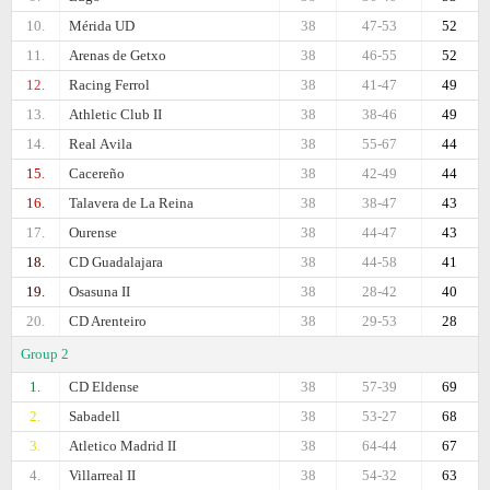
10.
Mérida UD
38
47-53
52
11.
Arenas de Getxo
38
46-55
52
12.
Racing Ferrol
38
41-47
49
13.
Athletic Club II
38
38-46
49
14.
Real Аvila
38
55-67
44
15.
Cacereño
38
42-49
44
16.
Talavera de La Reina
38
38-47
43
17.
Ourense
38
44-47
43
18.
CD Guadalajara
38
44-58
41
19.
Osasuna II
38
28-42
40
20.
CD Arenteiro
38
29-53
28
Group 2
1.
CD Eldense
38
57-39
69
2.
Sabadell
38
53-27
68
3.
Atletico Madrid II
38
64-44
67
4.
Villarreal II
38
54-32
63