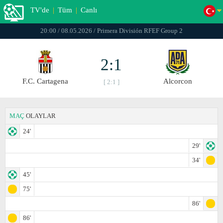
TV'de
|
Tüm
|
Canlı
20:00 / 08.05.2026 / Primera División RFEF Group 2
2:1
F.C. Cartagena
Alcorcon
[ 2:1 ]
MAÇ
OLAYLAR
24'
29'
34'
45'
75'
86'
86'