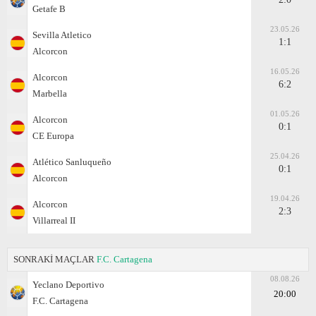
Getafe B
23.05.26
Sevilla Atletico
1:1
Alcorcon
16.05.26
Alcorcon
6:2
Marbella
01.05.26
Alcorcon
0:1
CE Europa
25.04.26
Atlético Sanluqueño
0:1
Alcorcon
19.04.26
Alcorcon
2:3
Villarreal II
SONRAKİ MAÇLAR
F.C. Cartagena
08.08.26
Yeclano Deportivo
20:00
F.C. Cartagena