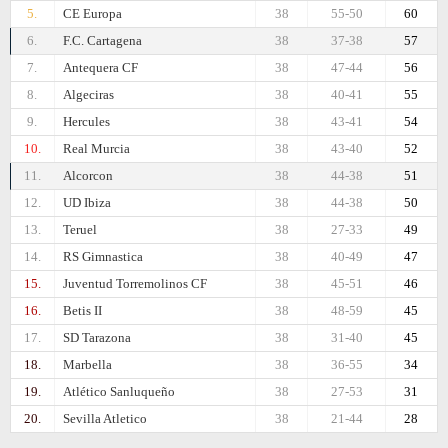
5.
CE Europa
38
55-50
60
6.
F.C. Cartagena
38
37-38
57
7.
Antequera CF
38
47-44
56
8.
Algeciras
38
40-41
55
9.
Hercules
38
43-41
54
10.
Real Murcia
38
43-40
52
11.
Alcorcon
38
44-38
51
12.
UD Ibiza
38
44-38
50
13.
Teruel
38
27-33
49
14.
RS Gimnastica
38
40-49
47
15.
Juventud Torremolinos CF
38
45-51
46
16.
Betis II
38
48-59
45
17.
SD Tarazona
38
31-40
45
18.
Marbella
38
36-55
34
19.
Atlético Sanluqueño
38
27-53
31
20.
Sevilla Atletico
38
21-44
28