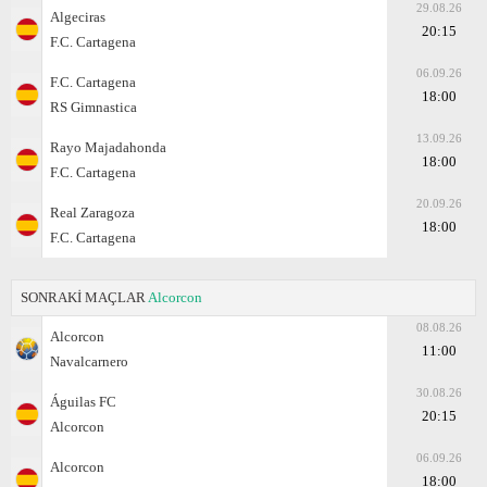
29.08.26
Algeciras
20:15
F.C. Cartagena
06.09.26
F.C. Cartagena
18:00
RS Gimnastica
13.09.26
Rayo Majadahonda
18:00
F.C. Cartagena
20.09.26
Real Zaragoza
18:00
F.C. Cartagena
SONRAKİ MAÇLAR
Alcorcon
08.08.26
Alcorcon
11:00
Navalcarnero
30.08.26
Águilas FC
20:15
Alcorcon
06.09.26
Alcorcon
18:00