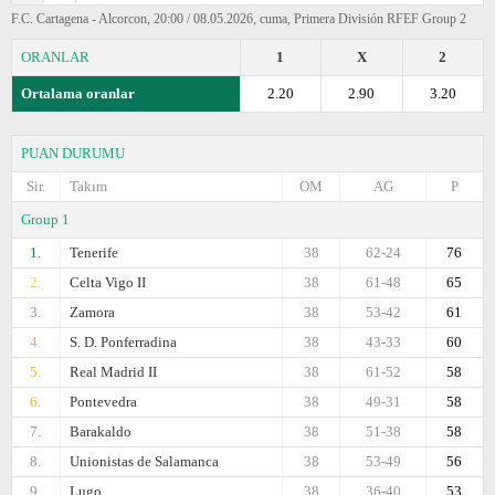
F.C. Cartagena - Alcorcon, 20:00 / 08.05.2026, cuma, Primera División RFEF Group 2
ORANLAR
1
X
2
Ortalama oranlar
2.20
2.90
3.20
PUAN DURUMU
Sir.
Takım
OM
AG
P
Group 1
1.
Tenerife
38
62-24
76
2.
Celta Vigo II
38
61-48
65
3.
Zamora
38
53-42
61
4.
S. D. Ponferradina
38
43-33
60
5.
Real Madrid II
38
61-52
58
6.
Pontevedra
38
49-31
58
7.
Barakaldo
38
51-38
58
8.
Unionistas de Salamanca
38
53-49
56
9.
Lugo
38
36-40
53