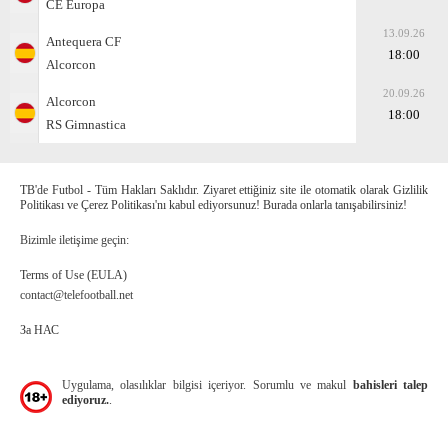
CE Europa
13.09.26
Antequera CF
18:00
Alcorcon
20.09.26
Alcorcon
18:00
RS Gimnastica
TB'de Futbol - Tüm Hakları Saklıdır. Ziyaret ettiğiniz site ile otomatik olarak Gizlilik
Politikası ve Çerez Politikası'nı kabul ediyorsunuz! Burada onlarla tanışabilirsiniz!
Bizimle iletişime geçin:
Terms of Use (EULA)
contact@telefootball.net
За НАС
Uygulama, olasılıklar bilgisi içeriyor. Sorumlu ve makul
bahisleri talep
ediyoruz.
.