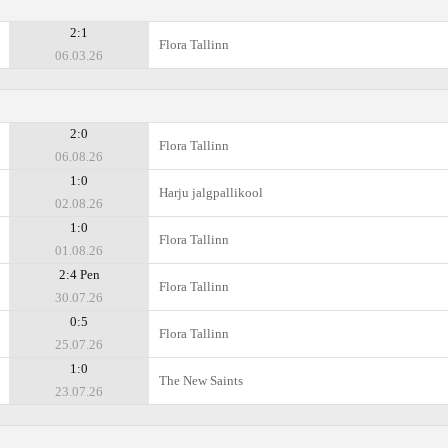
2:1
Flora Tallinn
06.03.26
2:0
Flora Tallinn
06.08.26
1:0
Harju jalgpallikool
02.08.26
1:0
Flora Tallinn
01.08.26
2:4 Pen
Flora Tallinn
30.07.26
0:5
Flora Tallinn
25.07.26
1:0
The New Saints
23.07.26