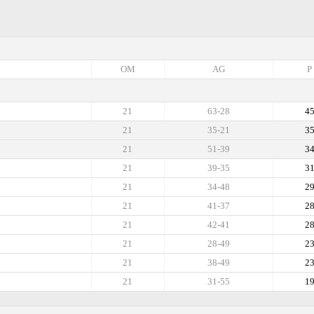
OM
AG
P
21
63-28
4
21
35-21
3
21
51-39
3
21
39-35
3
21
34-48
2
21
41-37
2
21
42-41
2
21
28-49
2
21
38-49
2
21
31-55
1