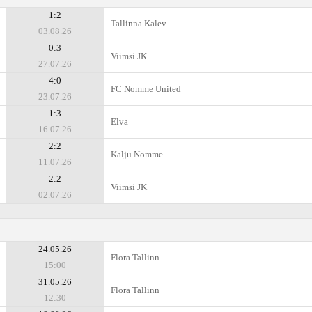
1:2
Tallinna Kalev
03.08.26
0:3
Viimsi JK
27.07.26
4:0
FC Nomme United
23.07.26
1:3
Elva
16.07.26
2:2
Kalju Nomme
11.07.26
2:2
Viimsi JK
02.07.26
24.05.26
Flora Tallinn
15:00
31.05.26
Flora Tallinn
12:30