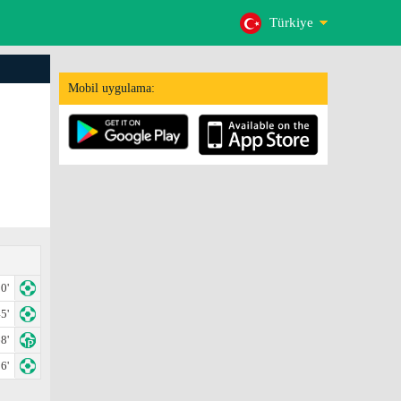
Türkiye
Mobil uygulama:
0'
5'
8'
6'