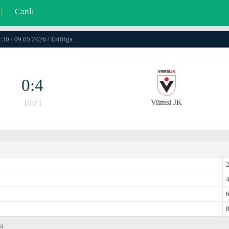
|
Canlı
:30 / 09.05.2026 / Esiliiga
0:4
Viimsi JK
[ 0:2 ]
2
4
6
8
ga