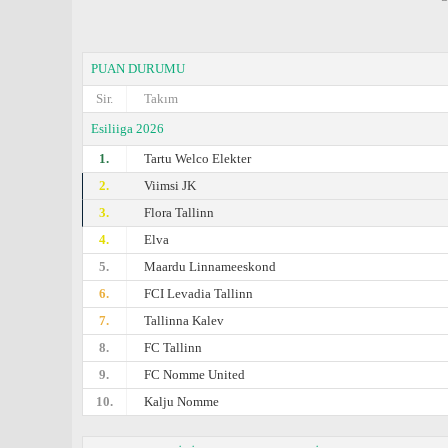
PUAN DURUMU
Sir.
Takım
Esiliiga 2026
1.
Tartu Welco Elekter
2.
Viimsi JK
3.
Flora Tallinn
4.
Elva
5.
Maardu Linnameeskond
6.
FCI Levadia Tallinn
7.
Tallinna Kalev
8.
FC Tallinn
9.
FC Nomme United
10.
Kalju Nomme