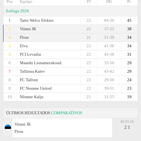
Pos.
Equipo
PJ
DG
Pt.
Esiliiga 2026
1.
Tartu Welco Elekter
22
64-30
45
2.
Viimsi JK
22
37-22
38
3.
Flora
21
51-39
34
4.
Elva
22
41-36
34
5.
FCI Levadia
22
43-38
31
6.
Maardu Linnameeskond
22
35-50
29
7.
Tallinna Kalev
22
43-42
29
8.
FC Tallinn
22
29-50
24
9.
FC Nomme United
22
39-51
23
10.
Nõmme Kalju
21
31-55
19
ÚLTIMOS RESULTADOS
COMPARATIVOS
06.03.26
Viimsi JK
2:1
Flora