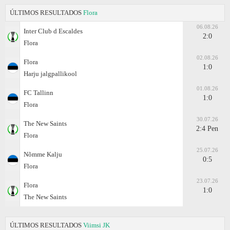
ÚLTIMOS RESULTADOS
Flora
06.08.26
Inter Club d Escaldes
2:0
Flora
02.08.26
Flora
1:0
Harju jalgpallikool
01.08.26
FC Tallinn
1:0
Flora
30.07.26
The New Saints
2:4 Pen
Flora
25.07.26
Nõmme Kalju
0:5
Flora
23.07.26
Flora
1:0
The New Saints
ÚLTIMOS RESULTADOS
Viimsi JK