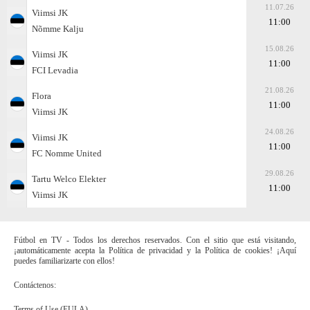
11.07.26
Viimsi JK
11:00
Nõmme Kalju
15.08.26
Viimsi JK
11:00
FCI Levadia
21.08.26
Flora
11:00
Viimsi JK
24.08.26
Viimsi JK
11:00
FC Nomme United
29.08.26
Tartu Welco Elekter
11:00
Viimsi JK
Fútbol en TV - Todos los derechos reservados. Con el sitio que está visitando,
¡automáticamente acepta la Política de privacidad y la Política de cookies! ¡Aquí
puedes familiarizarte con ellos!
Contáctenos:
Terms of Use (EULA)