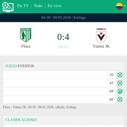
En TV
|
Todo
|
En vivo
04:30 / 09.05.2026 / Esiliiga
0:4
Flora
Viimsi JK
[ 0:2 ]
JUEGO
EVENTOS
20'
45'
68'
86'
Flora - Viimsi JK, 04:30 / 09.05.2026, sábado, Esiliiga
CLASIFICACIONES