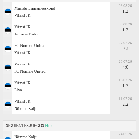
08.08.26
Maardu Linnameeskond
1:2
Viimsi JK
03.08.26
Viimsi JK
1:2
Tallinna Kalev
27.07.26
FC Nomme United
0:3
Viimsi JK
23.07.26
Viimsi JK
4:0
FC Nomme United
16.07.26
Viimsi JK
1:3
Elva
11.07.26
Viimsi JK
2:2
Nõmme Kalju
SIGUIENTES JUEGOS
Flora
24.05.26
Nõmme Kalju