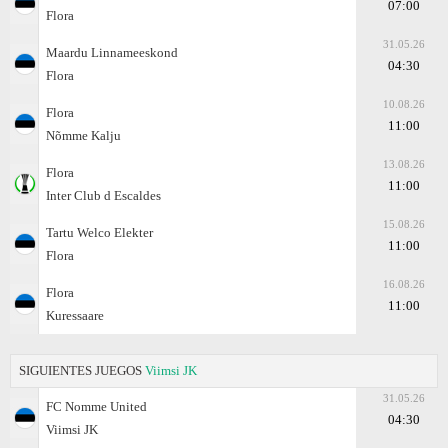
07:00
Flora
31.05.26
Maardu Linnameeskond
04:30
Flora
10.08.26
Flora
11:00
Nõmme Kalju
13.08.26
Flora
11:00
Inter Club d Escaldes
15.08.26
Tartu Welco Elekter
11:00
Flora
16.08.26
Flora
11:00
Kuressaare
SIGUIENTES JUEGOS
Viimsi JK
31.05.26
FC Nomme United
04:30
Viimsi JK