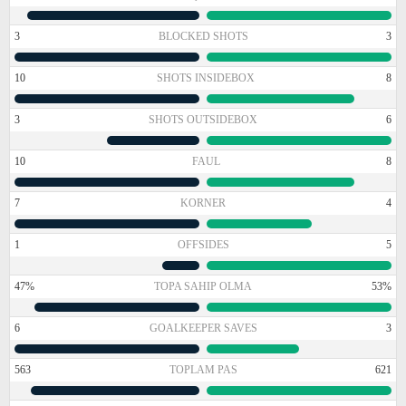
3
BLOCKED SHOTS
3
10
SHOTS INSIDEBOX
8
3
SHOTS OUTSIDEBOX
6
10
FAUL
8
7
KORNER
4
1
OFFSIDES
5
47%
TOPA SAHIP OLMA
53%
6
GOALKEEPER SAVES
3
563
TOPLAM PAS
621