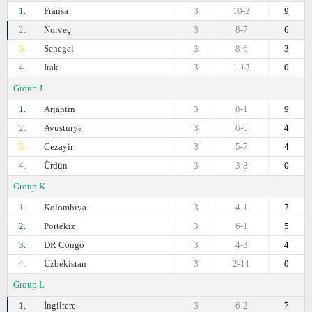
1.
Fransa
3
10-2
9
2.
Norveç
3
8-7
6
3.
Senegal
3
8-6
3
4.
Irak
3
1-12
0
Group J
1.
Arjantin
3
8-1
9
2.
Avusturya
3
6-6
4
3.
Cezayir
3
5-7
4
4.
Ürdün
3
3-8
0
Group K
1.
Kolombiya
3
4-1
7
2.
Portekiz
3
6-1
5
3.
DR Congo
3
4-3
4
4.
Uzbekistan
3
2-11
0
Group L
1.
İngiltere
3
6-2
7