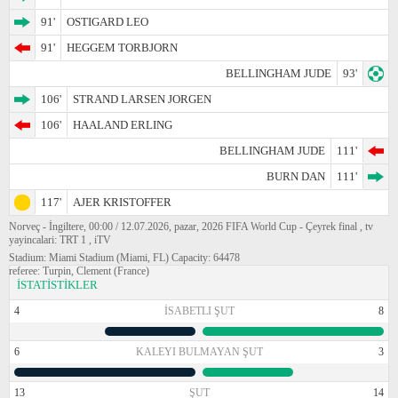
91'
OSTIGARD LEO
91'
HEGGEM TORBJORN
BELLINGHAM JUDE
93'
106'
STRAND LARSEN JORGEN
106'
HAALAND ERLING
BELLINGHAM JUDE
111'
BURN DAN
111'
117'
AJER KRISTOFFER
Norveç - İngiltere, 00:00 / 12.07.2026, pazar, 2026 FIFA World Cup - Çeyrek final , tv
yayincalari: TRT 1 , iTV
Stadium: Miami Stadium (Miami, FL) Capacity: 64478
referee: Turpin, Clement (France)
İSTATİSTİKLER
4
İSABETLI ŞUT
8
6
KALEYI BULMAYAN ŞUT
3
13
ŞUT
14