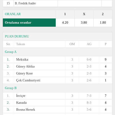
15
B. Fredrik Andre
ORANLAR
1
X
2
Ortalama oranlar
4.20
3.80
1.80
PUAN DURUMU
Sir.
Takım
OM
AG
P
Group A
1.
Meksika
3
6-0
9
2.
Güney Afrika
3
2-3
4
3.
Güney Kore
3
2-3
3
4.
Çek Cumhuriyeti
3
2-6
1
Group B
1.
İsviçre
3
7-3
7
2.
Kanada
3
8-3
4
3.
Bosna Hersek
3
5-6
4