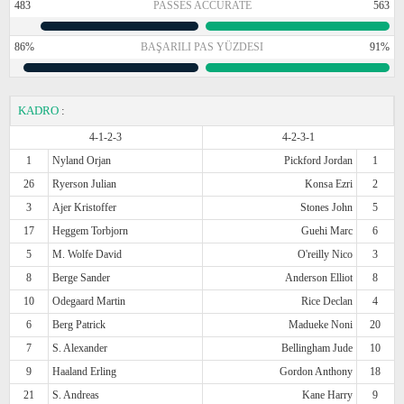
483
PASSES ACCURATE
563
86%
BAŞARILI PAS YÜZDESI
91%
KADRO
:
4-1-2-3
4-2-3-1
1
Nyland Orjan
Pickford Jordan
1
26
Ryerson Julian
Konsa Ezri
2
3
Ajer Kristoffer
Stones John
5
17
Heggem Torbjorn
Guehi Marc
6
5
M. Wolfe David
O'reilly Nico
3
8
Berge Sander
Anderson Elliot
8
10
Odegaard Martin
Rice Declan
4
6
Berg Patrick
Madueke Noni
20
7
S. Alexander
Bellingham Jude
10
9
Haaland Erling
Gordon Anthony
18
21
S. Andreas
Kane Harry
9