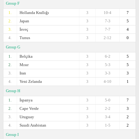
Group F
1.
Hollanda Krallığı
3
10-4
7
2.
Japan
3
7-3
5
3.
İsveç
3
7-7
4
4.
Tunus
3
2-12
0
Group G
1.
Belçika
3
6-2
5
2.
Mısır
3
5-3
5
3.
Iran
3
3-3
3
4.
Yeni Zelanda
3
4-10
1
Group H
1.
İspanya
3
5-0
7
2.
Cape Verde
3
2-2
3
3.
Uruguay
3
3-4
2
4.
Suudi Arabistan
3
1-5
2
Group I