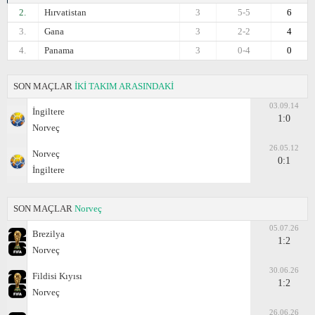
2.
Hırvatistan
3
5-5
6
3.
Gana
3
2-2
4
4.
Panama
3
0-4
0
SON MAÇLAR
İKİ TAKIM ARASINDAKİ
03.09.14
İngiltere
1:0
Norveç
26.05.12
Norveç
0:1
İngiltere
SON MAÇLAR
Norveç
05.07.26
Brezilya
1:2
Norveç
30.06.26
Fildisi Kıyısı
1:2
Norveç
26.06.26