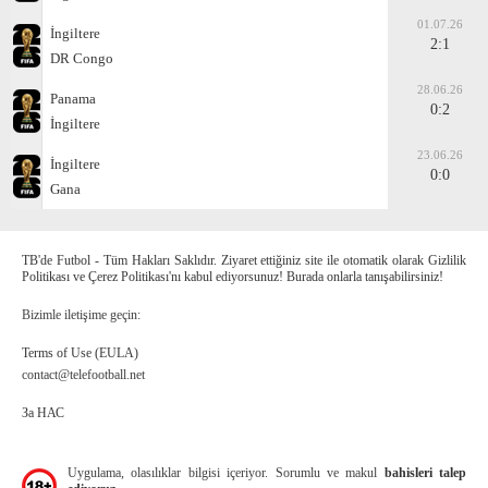
01.07.26
İngiltere
2:1
DR Congo
28.06.26
Panama
0:2
İngiltere
23.06.26
İngiltere
0:0
Gana
TB'de Futbol - Tüm Hakları Saklıdır. Ziyaret ettiğiniz site ile otomatik olarak Gizlilik
Politikası ve Çerez Politikası'nı kabul ediyorsunuz! Burada onlarla tanışabilirsiniz!
Bizimle iletişime geçin:
Terms of Use (EULA)
contact@telefootball.net
За НАС
Uygulama, olasılıklar bilgisi içeriyor. Sorumlu ve makul
bahisleri talep