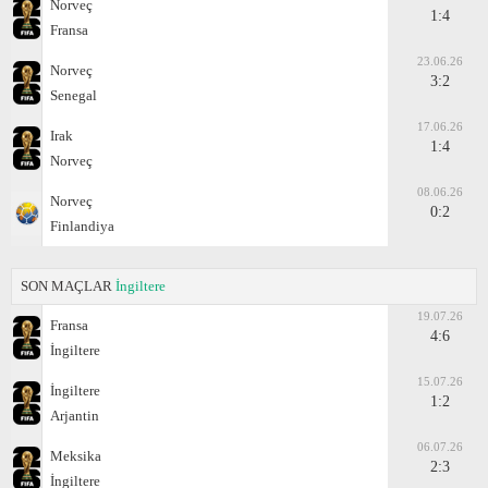
Norveç
1:4
Fransa
23.06.26
Norveç
3:2
Senegal
17.06.26
Irak
1:4
Norveç
08.06.26
Norveç
0:2
Finlandiya
SON MAÇLAR
İngiltere
19.07.26
Fransa
4:6
İngiltere
15.07.26
İngiltere
1:2
Arjantin
06.07.26
Meksika
2:3
İngiltere