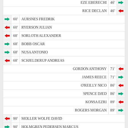
EZE EBERECHI
46'
RICE DECLAN
46'
60'
AURSNES FREDRIK
60'
RYERSON JULIAN
68'
SORLOTH ALEXANDER
68'
BOBB OSCAR
68'
NUSA ANTONIO
68'
SCHJELDERUP ANDREAS
GORDON ANTHONY
71'
JAMES REECE
71'
O'REILLY NICO
86'
SPENCE DJED
86'
KONSA EZRI
89'
ROGERS MORGAN
89'
90'
MOLLER WOLFE DAVID
90'
HOLMGREN PEDERSEN MARCUS