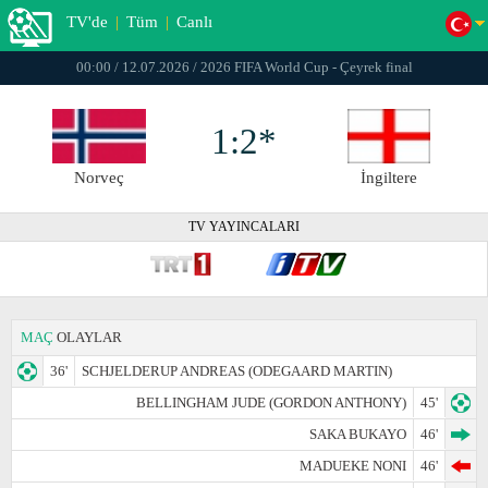
TV'de
|
Tüm
|
Canlı
00:00 / 12.07.2026 / 2026 FIFA World Cup - Çeyrek final
1:2*
Norveç
İngiltere
TV YAYINCALARI
MAÇ
OLAYLAR
36'
SCHJELDERUP ANDREAS (ODEGAARD MARTIN)
BELLINGHAM JUDE (GORDON ANTHONY)
45'
SAKA BUKAYO
46'
MADUEKE NONI
46'