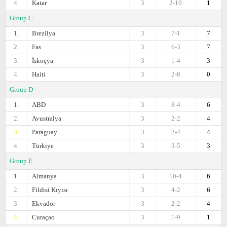
4.
Katar
3
2-10
1
Group C
1.
Brezilya
3
7-1
7
2.
Fas
3
6-3
7
3.
İskoçya
3
1-4
3
4.
Haiti
3
2-8
0
Group D
1.
ABD
3
8-4
6
2.
Avustralya
3
2-2
4
3.
Paraguay
3
2-4
4
4.
Türkiye
3
3-5
3
Group E
1.
Almanya
3
10-4
6
2.
Fildisi Kıyısı
3
4-2
6
3.
Ekvador
3
2-2
4
4.
Curaçao
3
1-9
1