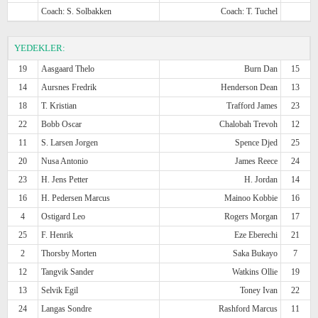
Coach: S. Solbakken
Coach: T. Tuchel
YEDEKLER:
19
Aasgaard Thelo
Burn Dan
15
14
Aursnes Fredrik
Henderson Dean
13
18
T. Kristian
Trafford James
23
22
Bobb Oscar
Chalobah Trevoh
12
11
S. Larsen Jorgen
Spence Djed
25
20
Nusa Antonio
James Reece
24
23
H. Jens Petter
H. Jordan
14
16
H. Pedersen Marcus
Mainoo Kobbie
16
4
Ostigard Leo
Rogers Morgan
17
25
F. Henrik
Eze Eberechi
21
2
Thorsby Morten
Saka Bukayo
7
12
Tangvik Sander
Watkins Ollie
19
13
Selvik Egil
Toney Ivan
22
24
Langas Sondre
Rashford Marcus
11