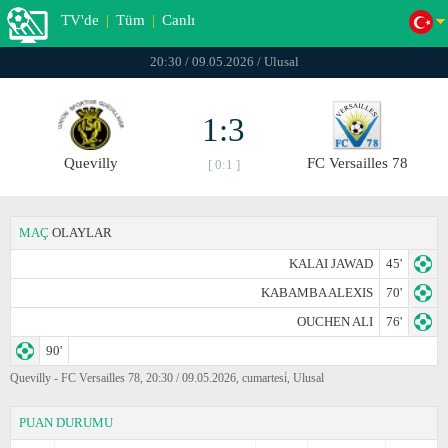
TV'de
|
Tüm
|
Canlı
20:30 / 09.05.2026 / Ulusal
1:3
Quevilly
FC Versailles 78
[ 0:1 ]
MAÇ
OLAYLAR
KALAI JAWAD
45'
KABAMBA ALEXIS
70'
OUCHEN ALI
76'
90'
Quevilly - FC Versailles 78, 20:30 / 09.05.2026, cumartesi̇, Ulusal
PUAN DURUMU