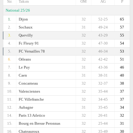
Sir.
Takım
OM
AG
P
National 25/26
1.
Dijon
32
52-25
65
2.
Sochaux
31
49-24
57
3.
Quevilly
32
43-29
55
4.
Fc Fleury 91
32
47-30
54
5.
FC Versailles 78
32
46-34
53
6.
Orleans
32
42-42
51
7.
Le Puy
31
43-36
46
8.
Caen
31
38-31
40
9.
Concarneau
32
32-37
38
10.
Valenciennes
32
35-44
37
11.
FC Villefranche
32
34-45
37
12.
Aubagne
31
35-45
34
14.
Paris 13 Atletico
32
26-41
32
15.
Bourg en Bresse Peronnas
32
25-44
31
16.
Chateauroux
32
35-49
30