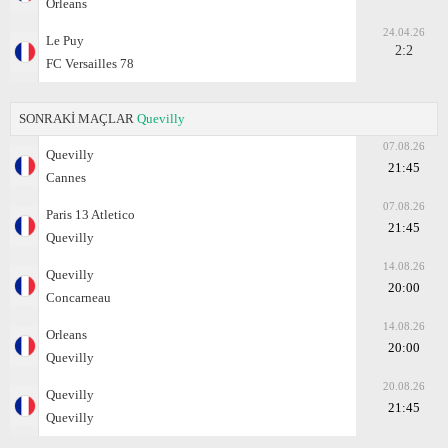
Orleans
24.04.26
Le Puy
2:2
FC Versailles 78
SONRAKİ MAÇLAR
Quevilly
07.08.26
Quevilly
21:45
Cannes
07.08.26
Paris 13 Atletico
21:45
Quevilly
14.08.26
Quevilly
20:00
Concarneau
14.08.26
Orleans
20:00
Quevilly
20.08.26
Quevilly
21:45
Quevilly