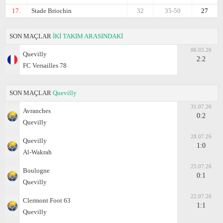
17.
Stade Briochin
32
35-50
27
SON MAÇLAR
İKİ TAKIM ARASINDAKİ
06.03.26
Quevilly
2:2
FC Versailles 78
SON MAÇLAR
Quevilly
31.07.26
Avranches
0:2
Quevilly
28.07.26
Quevilly
1:0
Al-Wakrah
25.07.26
Boulogne
0:1
Quevilly
22.07.26
Clermont Foot 63
1:1
Quevilly