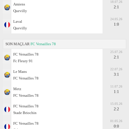
18.07.26
Amiens
2:1
Quevilly
24.05.26
Laval
1:0
Quevilly
SON MAÇLAR
FC Versailles 78
25.07.26
FC Versailles 78
2:1
Fc Fleury 91
22.07.26
Le Mans
3:1
FC Versailles 78
11.07.26
Metz
1:1
FC Versailles 78
15.05.26
FC Versailles 78
2:2
Stade Briochin
01.05.26
FC Versailles 78
0:0