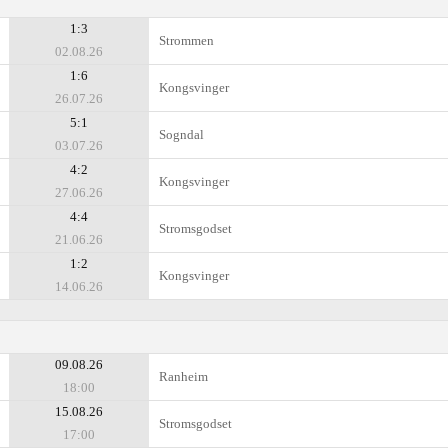
1:3
Strommen
02.08.26
1:6
Kongsvinger
26.07.26
5:1
Sogndal
03.07.26
4:2
Kongsvinger
27.06.26
4:4
Stromsgodset
21.06.26
1:2
Kongsvinger
14.06.26
09.08.26
Ranheim
18:00
15.08.26
Stromsgodset
17:00