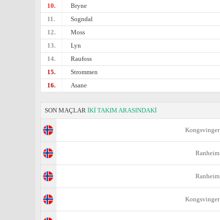
10.
Bryne
11.
Sogndal
12.
Moss
13.
Lyn
14.
Raufoss
15.
Strommen
16.
Asane
SON MAÇLAR
İKİ TAKIM ARASINDAKİ
Kongsvinger
Ranheim
Ranheim
Kongsvinger