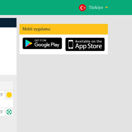
Türkiye
Mobil uygulama:
5'
5'