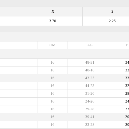
X
2
3.70
2.25
OM
AG
P
16
48-31
3
16
40-16
3
16
43-25
3
16
44-23
3
16
31-20
2
16
24-26
2
16
29-28
2
16
39-41
2
16
23-28
2