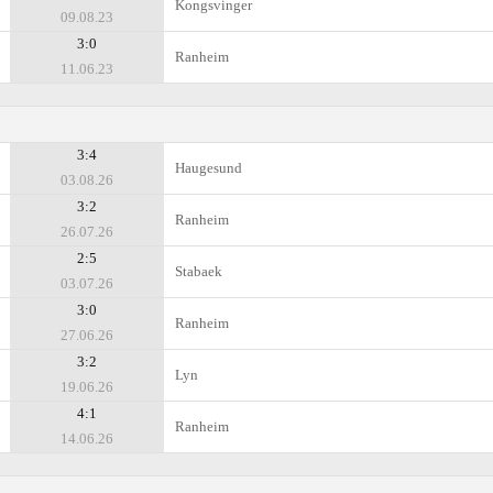
Kongsvinger
09.08.23
3:0
Ranheim
11.06.23
3:4
Haugesund
03.08.26
3:2
Ranheim
26.07.26
2:5
Stabaek
03.07.26
3:0
Ranheim
27.06.26
3:2
Lyn
19.06.26
4:1
Ranheim
14.06.26