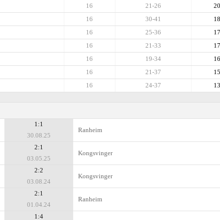
16
21-26
2
16
30-41
1
16
25-36
1
16
21-33
1
16
19-34
1
16
21-37
1
16
24-37
1
1:1
Ranheim
30.08.25
2:1
Kongsvinger
03.05.25
2:2
Kongsvinger
03.08.24
2:1
Ranheim
01.04.24
1:4