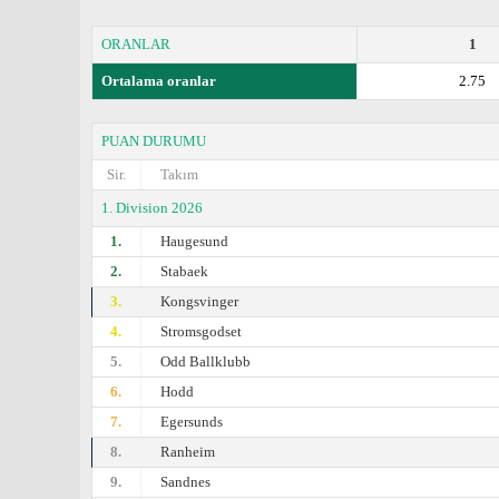
ORANLAR
1
Ortalama oranlar
2.75
PUAN DURUMU
Sir.
Takım
1. Division 2026
1.
Haugesund
2.
Stabaek
3.
Kongsvinger
4.
Stromsgodset
5.
Odd Ballklubb
6.
Hodd
7.
Egersunds
8.
Ranheim
9.
Sandnes