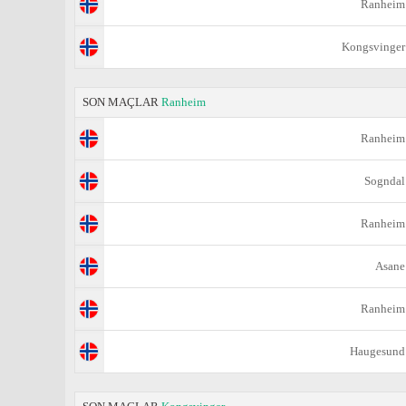
Ranheim
Kongsvinger
SON MAÇLAR
Ranheim
Ranheim
Sogndal
Ranheim
Asane
Ranheim
Haugesund