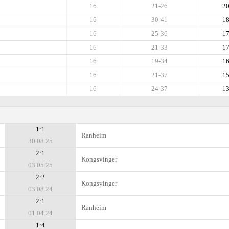
16
21-26
2
16
30-41
1
16
25-36
1
16
21-33
1
16
19-34
1
16
21-37
1
16
24-37
1
1:1
Ranheim
30.08.25
2:1
Kongsvinger
03.05.25
2:2
Kongsvinger
03.08.24
2:1
Ranheim
01.04.24
1:4