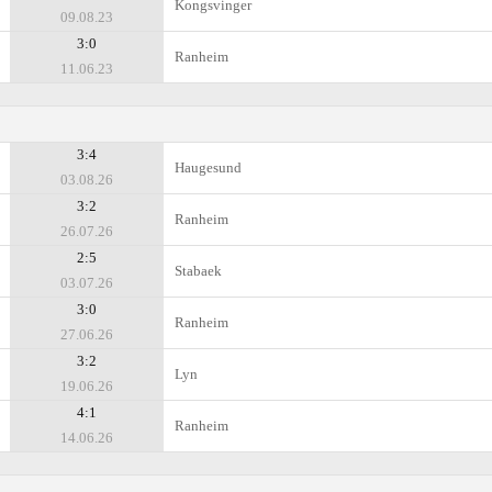
Kongsvinger
09.08.23
3:0
Ranheim
11.06.23
3:4
Haugesund
03.08.26
3:2
Ranheim
26.07.26
2:5
Stabaek
03.07.26
3:0
Ranheim
27.06.26
3:2
Lyn
19.06.26
4:1
Ranheim
14.06.26