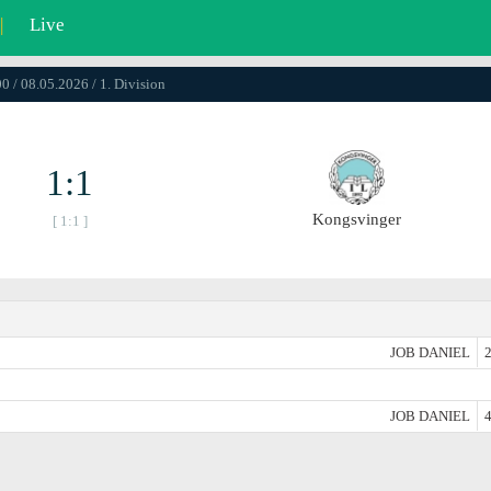
|
Live
0 / 08.05.2026 / 1. Division
1:1
Kongsvinger
[ 1:1 ]
JOB DANIEL
2
JOB DANIEL
4