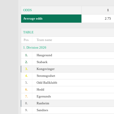
ODDS
1
Average odds
2.75
TABLE
Pos.
Team name
1. Division 2026
1.
Haugesund
2.
Stabaek
3.
Kongsvinger
4.
Stromsgodset
5.
Odd Ballklubb
6.
Hodd
7.
Egersunds
8.
Ranheim
9.
Sandnes