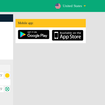
United States
Mobile app:
5'
5'