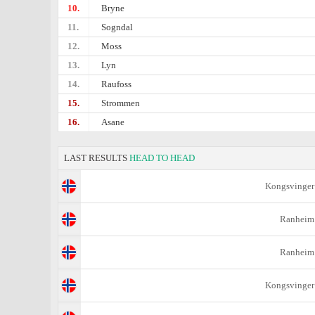
10.
Bryne
11.
Sogndal
12.
Moss
13.
Lyn
14.
Raufoss
15.
Strommen
16.
Asane
LAST RESULTS
HEAD TO HEAD
Kongsvinger
Ranheim
Ranheim
Kongsvinger