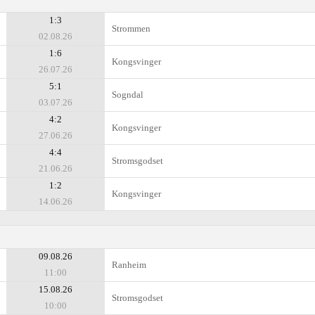
1:3
Strommen
02.08.26
1:6
Kongsvinger
26.07.26
5:1
Sogndal
03.07.26
4:2
Kongsvinger
27.06.26
4:4
Stromsgodset
21.06.26
1:2
Kongsvinger
14.06.26
09.08.26
Ranheim
11:00
15.08.26
Stromsgodset
10:00