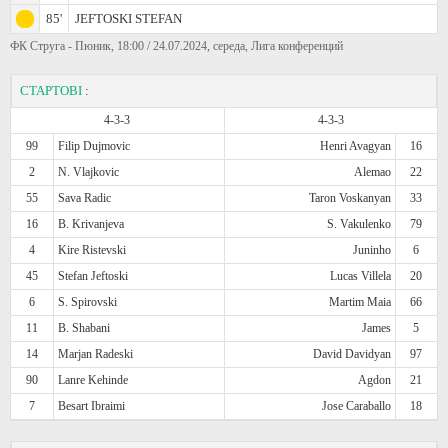
85'
JEFTOSKI STEFAN
ФК Струга - Пюник, 18:00 / 24.07.2024, середа, Лига конференций
СТАРТОВІ
:
4-3-3
4-3-3
99
Filip Dujmovic
Henri Avagyan
16
2
N. Vlajkovic
Alemao
22
55
Sava Radic
Taron Voskanyan
33
16
B. Krivanjeva
S. Vakulenko
79
4
Kire Ristevski
Juninho
6
45
Stefan Jeftoski
Lucas Villela
20
6
S. Spirovski
Martim Maia
66
11
B. Shabani
James
5
14
Marjan Radeski
David Davidyan
97
90
Lanre Kehinde
Agdon
21
7
Besart Ibraimi
Jose Caraballo
18