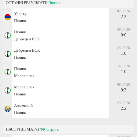
ОСТАННІ РЕЗУЛЬТАТИ
Пюник
02.08.26
Урарту
2:2
Пюник
30.07.26
Пюник
0:0
Дебрецен ВСК
23.07.26
Дебрецен ВСК
1:0
Пюник
16.07.26
Пюник
1:0
Марсашлок
09.07.26
Марсашлок
0:3
Пюник
23.06.26
Алюминий
2:2
Пюник
НАСТУПНІ МАТЧІ
ФК Струга