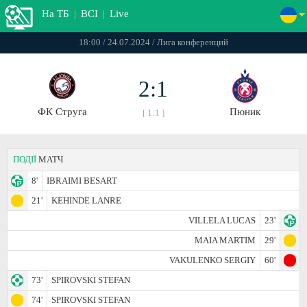
На ТБ
|
ВСІ
|
Live
18:00 / 24.07.2024 / Лига конференций
2:1
ФК Струга
Пюник
[ 1:1 ]
ПОДІЇ
МАТЧ
8'
IBRAIMI BESART
21'
KEHINDE LANRE
VILLELA LUCAS
23'
MAIA MARTIM
29'
VAKULENKO SERGIY
60'
73'
SPIROVSKI STEFAN
74'
SPIROVSKI STEFAN