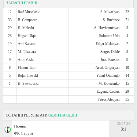
ЗАПАСНІ ГРАВЦІ:
12
Raif Mirseloski
S. Mikaelyan
32
33
B. Compaore
S. Buchnev
71
29
H. Maleski
A. Hovhannisyan
3
28
Hogan Ukpa
Solomon Udo
4
19
Ard Kasami
Edgar Malakyan
7
17
M. Takahara
Serges Deble
8
9
Arbi Vosha
Joao Paredes
9
8
Flamur Tairi
Artak Grigoryan
10
5
Bojan Ilievski
Yusuf Otubanjo
14
1
H. Stevkovski
M. Kovalenko
15
Eugeniu Cociuc
29
Petros Aleqyan
35
ОСТАННІ РЕЗУЛЬТАТИ
ОДИН НА ОДИН
30.07.24
Пюник
3:1
ФК Струга