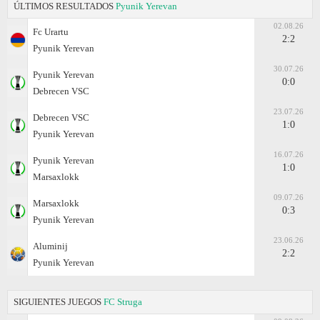
ÚLTIMOS RESULTADOS
Pyunik Yerevan
02.08.26
Fc Urartu
2:2
Pyunik Yerevan
30.07.26
Pyunik Yerevan
0:0
Debrecen VSC
23.07.26
Debrecen VSC
1:0
Pyunik Yerevan
16.07.26
Pyunik Yerevan
1:0
Marsaxlokk
09.07.26
Marsaxlokk
0:3
Pyunik Yerevan
23.06.26
Aluminij
2:2
Pyunik Yerevan
SIGUIENTES JUEGOS
FC Struga