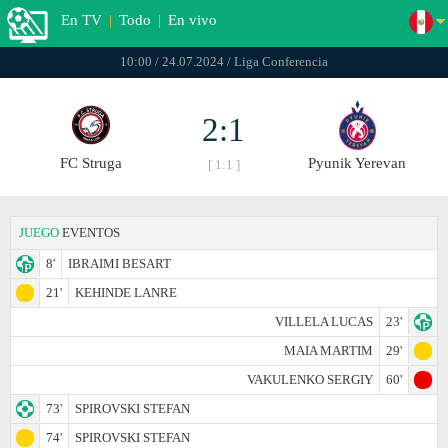
En TV
|
Todo
|
En vivo
10:00 / 24.07.2024 / Liga Conferencia
2:1
FC Struga
Pyunik Yerevan
[ 1:1 ]
JUEGO
EVENTOS
8'
IBRAIMI BESART
21'
KEHINDE LANRE
VILLELA LUCAS
23'
MAIA MARTIM
29'
VAKULENKO SERGIY
60'
73'
SPIROVSKI STEFAN
74'
SPIROVSKI STEFAN