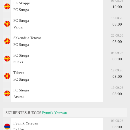
09.08.26
FK Skopje
10:00
FC Struga
15.08.26
FC Struga
08:00
Vardar
22.08.26
Shkendija Tetovo
08:00
FC Struga
05.09.26
FC Struga
08:00
Sileks
12.09.26
Tikves
08:00
FC Struga
19.09.26
FC Struga
08:00
Arsimi
SIGUIENTES JUEGOS
Pyunik Yerevan
09.08.26
Pyunik Yerevan
08:00
Fc Van