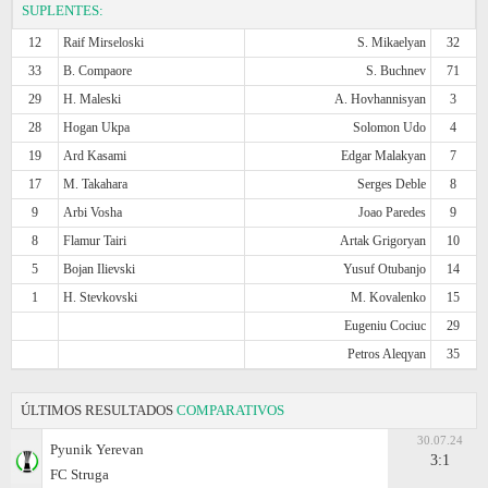
SUPLENTES:
12
Raif Mirseloski
S. Mikaelyan
32
33
B. Compaore
S. Buchnev
71
29
H. Maleski
A. Hovhannisyan
3
28
Hogan Ukpa
Solomon Udo
4
19
Ard Kasami
Edgar Malakyan
7
17
M. Takahara
Serges Deble
8
9
Arbi Vosha
Joao Paredes
9
8
Flamur Tairi
Artak Grigoryan
10
5
Bojan Ilievski
Yusuf Otubanjo
14
1
H. Stevkovski
M. Kovalenko
15
Eugeniu Cociuc
29
Petros Aleqyan
35
ÚLTIMOS RESULTADOS
COMPARATIVOS
30.07.24
Pyunik Yerevan
3:1
FC Struga