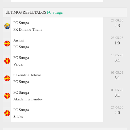
ÚLTIMOS RESULTADOS
FC Struga
27.06.26
FC Struga
2:3
FK Dinamo Tirana
23.05.26
Arsimi
1:0
FC Struga
15.05.26
FC Struga
0:1
Vardar
09.05.26
Shkendija Tetovo
3:1
FC Struga
03.05.26
FC Struga
0:1
Akademija Pandev
27.04.26
FC Struga
2:0
Sileks