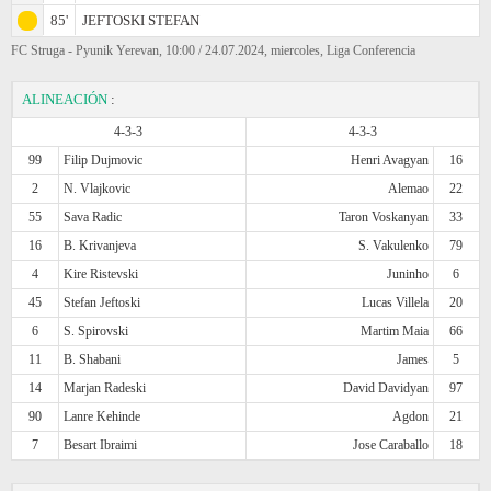
85'
JEFTOSKI STEFAN
FC Struga - Pyunik Yerevan, 10:00 / 24.07.2024, miercoles, Liga Conferencia
ALINEACIÓN
:
4-3-3
4-3-3
99
Filip Dujmovic
Henri Avagyan
16
2
N. Vlajkovic
Alemao
22
55
Sava Radic
Taron Voskanyan
33
16
B. Krivanjeva
S. Vakulenko
79
4
Kire Ristevski
Juninho
6
45
Stefan Jeftoski
Lucas Villela
20
6
S. Spirovski
Martim Maia
66
11
B. Shabani
James
5
14
Marjan Radeski
David Davidyan
97
90
Lanre Kehinde
Agdon
21
7
Besart Ibraimi
Jose Caraballo
18