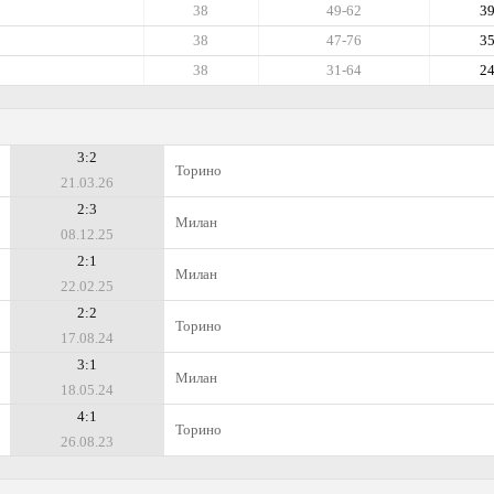
38
49-62
3
38
47-76
3
38
31-64
2
3:2
Торино
21.03.26
2:3
Милан
08.12.25
2:1
Милан
22.02.25
2:2
Торино
17.08.24
3:1
Милан
18.05.24
4:1
Торино
26.08.23