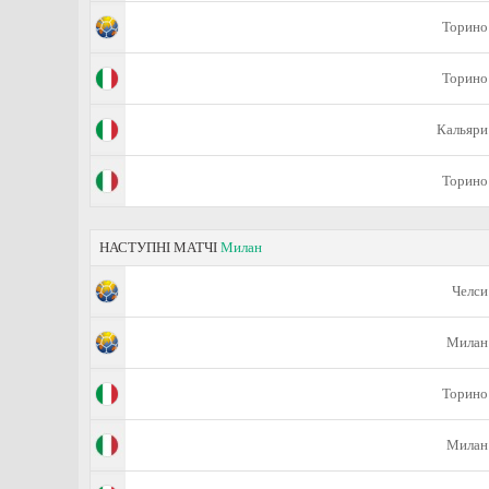
Торино
Торино
Кальяри
Торино
НАСТУПНІ МАТЧІ
Милан
Челси
Милан
Торино
Милан