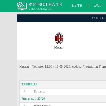
ФУТБОЛ НА ТБ
На ТБ
|
ВСІ
TELEFOOTBALL.net
12:00 / 16
Милан
Милан - Торино, 12:00 / 16.05.2026, субота, Чемпiонат При
ТАБЛИЦАЯ
#
Команда
Primavera 1 25/26
1.
Фиорентина