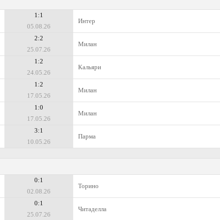
1:1
Интер
05.08.26
2:2
Милан
25.07.26
1:2
Кальяри
24.05.26
1:2
Милан
17.05.26
1:0
Милан
17.05.26
3:1
Парма
10.05.26
0:1
Торино
02.08.26
0:1
Читаделла
25.07.26