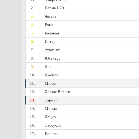
2.
Парма U20
3.
Чезена
4.
Рома
5.
Болонья
6.
Интер
7.
Аталанта
8.
Ювентус
9.
Лече
10.
Дженоа
11.
Милан
12.
Хеллас Верона
13.
Торино
14.
Монца
15.
Лацио
16.
Сассуоло
17.
Наполи