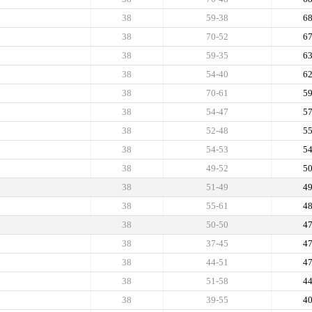
38
59-38
6
38
70-52
6
38
59-35
6
38
54-40
6
38
70-61
5
38
54-47
5
38
52-48
5
38
54-53
5
38
49-52
5
38
51-49
4
38
55-61
4
38
50-50
4
38
37-45
4
38
44-51
4
38
51-58
4
38
39-55
4