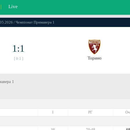
|
Live
.05.2026 / Чемпiонат Примавера 1
1:1
Торино
[ 0:1 ]
мавера 1
I
РГ
Оч
38
70-48
6