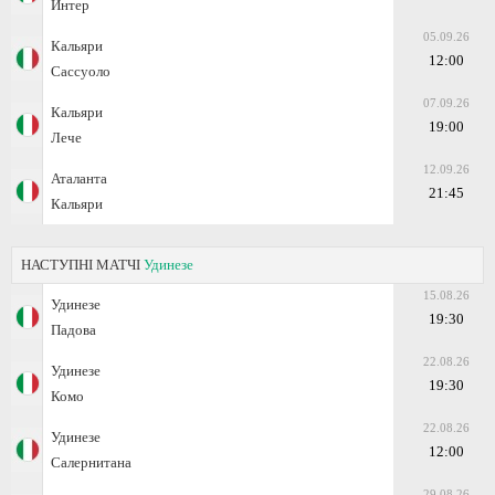
Интер
05.09.26
Кальяри
12:00
Сассуоло
07.09.26
Кальяри
19:00
Лече
12.09.26
Аталанта
21:45
Кальяри
НАСТУПНІ МАТЧІ
Удинезе
15.08.26
Удинезе
19:30
Падова
22.08.26
Удинезе
19:30
Комо
22.08.26
Удинезе
12:00
Салернитана
29.08.26