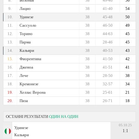
8.
Болонья
38
49-46
56
9.
Лацио
38
41-40
54
10.
Удинезе
38
45-48
50
11.
Сассуоло
38
46-50
49
12.
Торино
38
44-63
45
13.
Парма
38
28-46
45
14.
Кальяри
38
40-53
43
15.
Фиорентина
38
41-50
42
16.
Дженоа
38
41-51
41
17.
Лече
38
28-50
38
18.
Кремонезе
38
32-57
34
19.
Хеллас Верона
38
25-61
21
20.
Пиза
38
26-71
18
ОСТАННІ РЕЗУЛЬТАТИ
ОДИН НА ОДИН
05.10.25
Удинезе
1:1
Кальяри