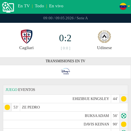
En TV
|
Todo
|
En vivo
09:00 / 09.05.2026 / Serie A
0:2
Cagliari
Udinese
[ 0:0 ]
TRANSMISIONES EN TV
JUEGO
EVENTOS
EHIZIBUE KINGSLEY
44'
53'
ZE PEDRO
BUKSA ADAM
56'
DAVIS KEINAN
90'