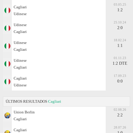
03.05.25
Cagliari
1:2
Udinese
25.10.24
Udinese
2:0
Cagliari
18.02.24
Udinese
1:1
Cagliari
01.11.23
Udinese
1:2 DTE
Cagliari
17.09.23
Cagliari
0:0
Udinese
ÚLTIMOS RESULTADOS
Cagliari
02.08.26
Union Berlin
2:2
Cagliari
28.07.26
Cagliari
1:0