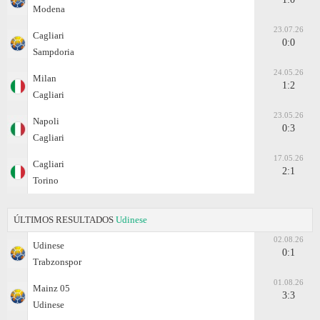
Modena
23.07.26
Cagliari
0:0
Sampdoria
24.05.26
Milan
1:2
Cagliari
23.05.26
Napoli
0:3
Cagliari
17.05.26
Cagliari
2:1
Torino
ÚLTIMOS RESULTADOS
Udinese
02.08.26
Udinese
0:1
Trabzonspor
01.08.26
Mainz 05
3:3
Udinese