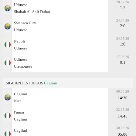
28.07.26
Udinese
1:2
Shabab Al-Ahli Dubai
24.07.26
Swansea City
2:0
Udinese
24.05.26
Napoli
1:0
Udinese
17.05.26
Udinese
0:1
Cremonese
SIGUIENTES JUEGOS
Cagliari
08.08.26
Cagliari
14:30
Nice
22.08.26
Parma
14:45
Cagliari
30.08.26
Cagliari
05:00