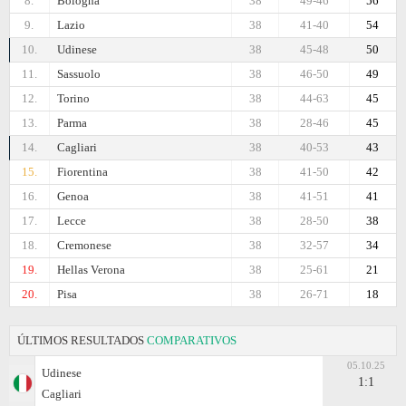
8.
Bologna
38
49-46
56
9.
Lazio
38
41-40
54
10.
Udinese
38
45-48
50
11.
Sassuolo
38
46-50
49
12.
Torino
38
44-63
45
13.
Parma
38
28-46
45
14.
Cagliari
38
40-53
43
15.
Fiorentina
38
41-50
42
16.
Genoa
38
41-51
41
17.
Lecce
38
28-50
38
18.
Cremonese
38
32-57
34
19.
Hellas Verona
38
25-61
21
20.
Pisa
38
26-71
18
ÚLTIMOS RESULTADOS
COMPARATIVOS
05.10.25
Udinese
1:1
Cagliari