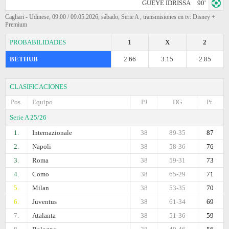
GUEYE IDRISSA
90'
Cagliari - Udinese, 09:00 / 09.05.2026, sábado, Serie A , transmisiones en tv: Disney +
Premium
PROBABILIDADES
1
X
2
BETHUB
2.66
3.15
2.85
CLASIFICACIONES
Pos.
Equipo
PJ
DG
Pt.
Serie A 25/26
1.
Internazionale
38
89-35
87
2.
Napoli
38
58-36
76
3.
Roma
38
59-31
73
4.
Como
38
65-29
71
5.
Milan
38
53-35
70
6.
Juventus
38
61-34
69
7.
Atalanta
38
51-36
59