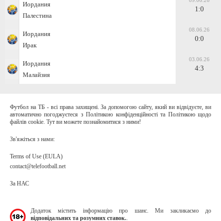
09.06.26
Иордания
1:0
Палестина
08.06.26
Иордания
0:0
Ирак
03.06.26
Иордания
4:3
Малайзия
Футбол на ТБ - всі права захищені. За допомогою сайту, який ви відвідуєте, ви
автоматично погоджуєтеся з Політикою конфіденційності та Політикою щодо
файлів cookie. Тут ви можете познайомитися з ними!
Зв'яжіться з нами:
Terms of Use (EULA)
contact@telefootball.net
За НАС
Додаток містить інформацію про шанс. Ми закликаємо до
відповідальних та розумних ставок.
.