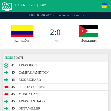
На ТБ
|
ВСІ
|
Live
02:00 / 08.06.2026 / Товарищеские матчи
2:0
Колумбия
Иордания
[ 1:0 ]
ПОДІЇ
МАТЧ
41'
ARIAS JHON
45'
CAMPAZ JAMINTON
45'
RIOS RICHARD
45'
PUERTA GUSTAVO
45'
MUNOZ DANIEL
45'
ARIAS SANTIAGO
45'
DITTA WILLER