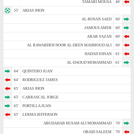
TAMARI MOUSA
46'
55'
ARIAS JHON
AL-ROSAN SAED
60'
JAMOUS AMER
60'
ARAB YAZAN
60'
AL RAWABDEH NOOR AL-DEEN MAHMOUD ALI
60'
HADAD EHSAN
61'
AL-DAOUD MOHAMMAD
61'
64'
QUINTERO JUAN
64'
RODRIGUEZ JAMES
65'
ARIAS JHON
65'
CARRASCAL JORGE
65'
PORTILLA JUAN
65'
LERMA JEFFERSON
ABUDAHAB HUSAM ALI MOHAMMAD
70'
OBAID SALEEM
70'