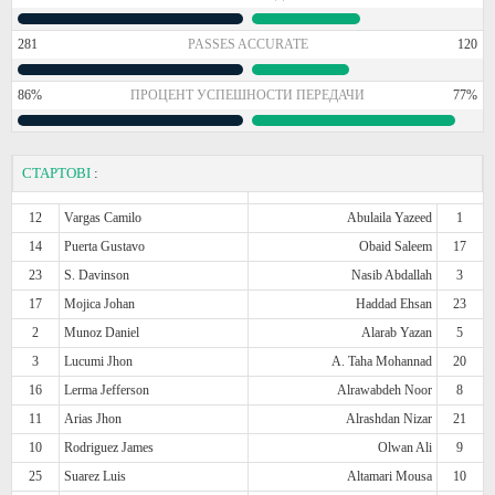
281
PASSES ACCURATE
120
86%
ПРОЦЕНТ УСПЕШНОСТИ ПЕРЕДАЧИ
77%
СТАРТОВІ
:
12
Vargas Camilo
Abulaila Yazeed
1
14
Puerta Gustavo
Obaid Saleem
17
23
S. Davinson
Nasib Abdallah
3
17
Mojica Johan
Haddad Ehsan
23
2
Munoz Daniel
Alarab Yazan
5
3
Lucumi Jhon
A. Taha Mohannad
20
16
Lerma Jefferson
Alrawabdeh Noor
8
11
Arias Jhon
Alrashdan Nizar
21
10
Rodriguez James
Olwan Ali
9
25
Suarez Luis
Altamari Mousa
10