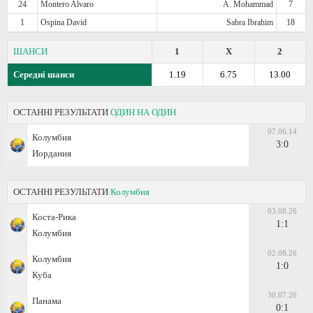
24
Montero Alvaro
A. Mohammad
7
1
Ospina David
Sabra Ibrahim
18
ШАНСИ
1
X
2
Середні шанси
1.19
6.75
13.00
ОСТАННІ РЕЗУЛЬТАТИ
ОДИН НА ОДИН
07.06.14
Колумбия
3:0
Иордания
ОСТАННІ РЕЗУЛЬТАТИ
Колумбия
03.08.26
Коста-Рика
1:1
Колумбия
02.08.26
Колумбия
1:0
Куба
30.07.26
Панама
0:1