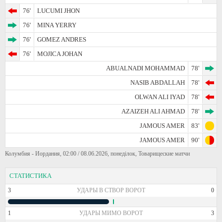
76'
LUCUMI JHON
76'
MINA YERRY
76'
GOMEZ ANDRES
76'
MOJICA JOHAN
ABUALNADI MOHAMMAD
78'
NASIB ABDALLAH
78'
OLWAN ALI IYAD
78'
AZAIZEH ALI AHMAD
78'
JAMOUS AMER
83'
JAMOUS AMER
90'
Колумбия - Иордания, 02:00 / 08.06.2026, понеділок, Товарищеские матчи
СТАТИСТИКА
3
УДАРЫ В СТВОР ВОРОТ
0
1
УДАРЫ МИМО ВОРОТ
3