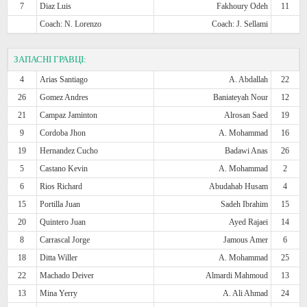
7
Diaz Luis
Fakhoury Odeh
11
Coach: N. Lorenzo
Coach: J. Sellami
ЗАПАСНІ ГРАВЦІ:
4
Arias Santiago
A. Abdallah
22
26
Gomez Andres
Baniateyah Nour
12
21
Campaz Jaminton
Alrosan Saed
19
9
Cordoba Jhon
A. Mohammad
16
19
Hernandez Cucho
Badawi Anas
26
5
Castano Kevin
A. Mohammad
2
6
Rios Richard
Abudahab Husam
4
15
Portilla Juan
Sadeh Ibrahim
15
20
Quintero Juan
Ayed Rajaei
14
8
Carrascal Jorge
Jamous Amer
6
18
Ditta Willer
A. Mohammad
25
22
Machado Deiver
Almardi Mahmoud
13
13
Mina Yerry
A. Ali Ahmad
24