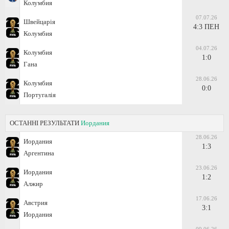
Колумбия
07.07.26
Швейцарія
4:3 ПЕН
Колумбия
04.07.26
Колумбия
1:0
Гана
28.06.26
Колумбия
0:0
Португалія
ОСТАННІ РЕЗУЛЬТАТИ
Иордания
28.06.26
Иордания
1:3
Аргентина
23.06.26
Иордания
1:2
Алжир
17.06.26
Австрия
3:1
Иордания