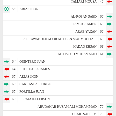
TAMARI MOUSA
46'
55'
ARIAS JHON
AL-ROSAN SAED
60'
JAMOUS AMER
60'
ARAB YAZAN
60'
AL RAWABDEH NOOR AL-DEEN MAHMOUD ALI
60'
HADAD EHSAN
61'
AL-DAOUD MOHAMMAD
61'
64'
QUINTERO JUAN
64'
RODRIGUEZ JAMES
65'
ARIAS JHON
65'
CARRASCAL JORGE
65'
PORTILLA JUAN
65'
LERMA JEFFERSON
ABUDAHAB HUSAM ALI MOHAMMAD
70'
OBAID SALEEM
70'