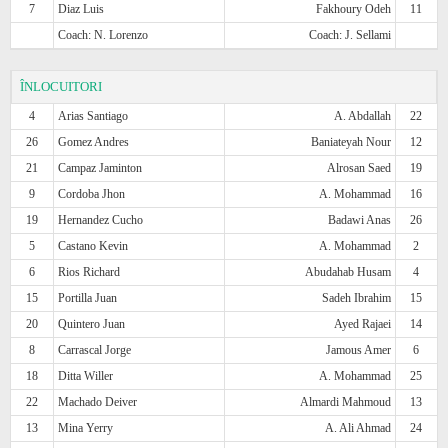
7
Diaz Luis
Fakhoury Odeh
11
Coach: N. Lorenzo
Coach: J. Sellami
ÎNLOCUITORI
4
Arias Santiago
A. Abdallah
22
26
Gomez Andres
Baniateyah Nour
12
21
Campaz Jaminton
Alrosan Saed
19
9
Cordoba Jhon
A. Mohammad
16
19
Hernandez Cucho
Badawi Anas
26
5
Castano Kevin
A. Mohammad
2
6
Rios Richard
Abudahab Husam
4
15
Portilla Juan
Sadeh Ibrahim
15
20
Quintero Juan
Ayed Rajaei
14
8
Carrascal Jorge
Jamous Amer
6
18
Ditta Willer
A. Mohammad
25
22
Machado Deiver
Almardi Mahmoud
13
13
Mina Yerry
A. Ali Ahmad
24