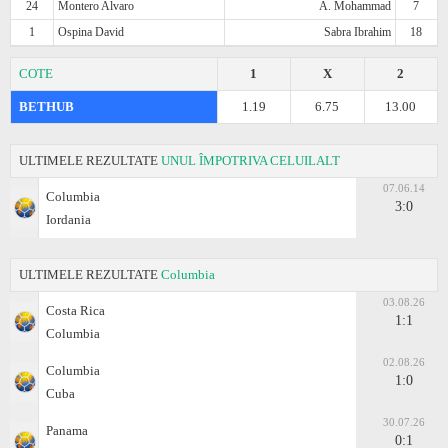
24
Montero Alvaro
A. Mohammad
7
1
Ospina David
Sabra Ibrahim
18
COTE
1
X
2
BETHUB
1.19
6.75
13.00
ULTIMELE REZULTATE
UNUL ÎMPOTRIVA CELUILALT
07.06.14
Columbia
3:0
Iordania
ULTIMELE REZULTATE
Columbia
03.08.26
Costa Rica
1:1
Columbia
02.08.26
Columbia
1:0
Cuba
30.07.26
Panama
0:1