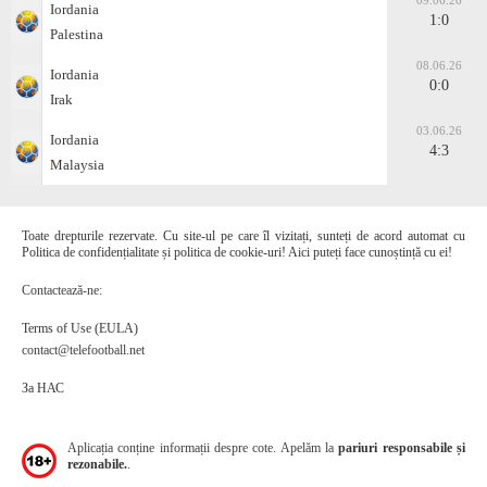
09.06.26
Iordania
1:0
Palestina
08.06.26
Iordania
0:0
Irak
03.06.26
Iordania
4:3
Malaysia
Toate drepturile rezervate. Cu site-ul pe care îl vizitați, sunteți de acord automat cu
Politica de confidențialitate și politica de cookie-uri! Aici puteți face cunoștință cu ei!
Contactează-ne:
Terms of Use (EULA)
contact@telefootball.net
За НАС
Aplicația conține informații despre cote. Apelăm la
pariuri responsabile și
rezonabile.
.