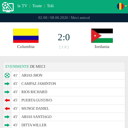
la TV
|
Toate
|
Trăi
02:00 / 08.06.2026 / Meci amical
2:0
Columbia
Iordania
[ 1:0 ]
EVENIMENTE
DE MECI
41'
ARIAS JHON
45'
CAMPAZ JAMINTON
45'
RIOS RICHARD
45'
PUERTA GUSTAVO
45'
MUNOZ DANIEL
45'
ARIAS SANTIAGO
45'
DITTA WILLER