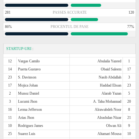
281
PASSES ACCURATE
120
86%
PROCENTUL DE PASE
77%
STARTUP-URI
:
12
Vargas Camilo
Abulaila Yazeed
1
14
Puerta Gustavo
Obaid Saleem
17
23
S. Davinson
Nasib Abdallah
3
17
Mojica Johan
Haddad Ehsan
23
2
Munoz Daniel
Alarab Yazan
5
3
Lucumi Jhon
A. Taha Mohannad
20
16
Lerma Jefferson
Alrawabdeh Noor
8
11
Arias Jhon
Alrashdan Nizar
21
10
Rodriguez James
Olwan Ali
9
25
Suarez Luis
Altamari Mousa
10