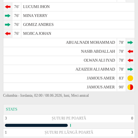
76'
LUCUMI JHON
76'
MINA YERRY
76'
GOMEZ ANDRES
76'
MOJICA JOHAN
ABUALNADI MOHAMMAD
78'
NASIB ABDALLAH
78'
OLWAN ALI IYAD
78'
AZAIZEH ALI AHMAD
78'
JAMOUS AMER
83'
JAMOUS AMER
90'
Columbia - Iordania, 02:00 / 08.06.2026, luni, Meci amical
STATS
3
ȘUTURI PE POARTĂ
0
1
ȘUTURI PE LÂNGĂ POARTĂ
3