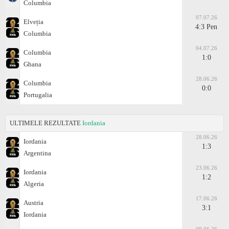
Columbia
07.07.26
Elveția
4:3 Pen
Columbia
04.07.26
Columbia
1:0
Ghana
28.06.26
Columbia
0:0
Portugalia
ULTIMELE REZULTATE
Iordania
28.06.26
Iordania
1:3
Argentina
23.06.26
Iordania
1:2
Algeria
17.06.26
Austria
3:1
Iordania